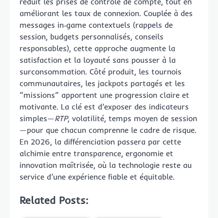
réduit les prises de contrôle de compte, tout en
améliorant les taux de connexion. Couplée à des
messages in‑game contextuels (rappels de
session, budgets personnalisés, conseils
responsables), cette approche augmente la
satisfaction et la loyauté sans pousser à la
surconsommation. Côté produit, les tournois
communautaires, les jackpots partagés et les
“missions” apportent une progression claire et
motivante. La clé est d’exposer des indicateurs
simples—
RTP
, volatilité, temps moyen de session
—pour que chacun comprenne le cadre de risque.
En 2026, la différenciation passera par cette
alchimie entre transparence, ergonomie et
innovation maîtrisée, où la technologie reste au
service d’une expérience fiable et équitable.
Related Posts: