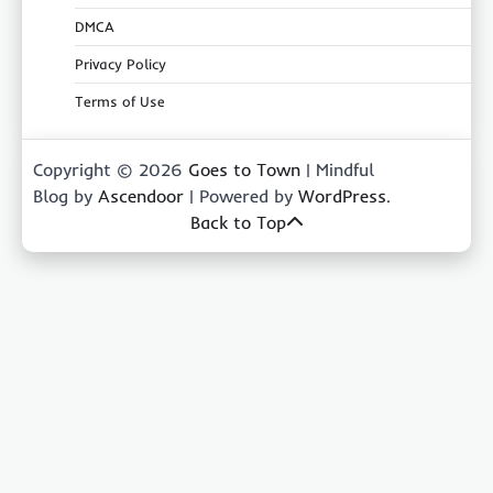
DMCA
Privacy Policy
Terms of Use
Copyright © 2026
Goes to Town
| Mindful
Blog by
Ascendoor
| Powered by
WordPress
.
Back to Top