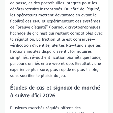
de passe, et des portefeuilles intégrés pour les
dépôts/retraits instantanés. Du côté de l’équité,
les opérateurs mettent davantage en avant la
fiabilité des RNG et expérimentent des systèmes
de “preuve d’équité” (journaux cryptographiques,
hachage de graines) qui restent compatibles avec
la régulation. La friction utile est conservée—
vérification d’identité, alertes RG—tandis que les
frictions inutiles disparaissent : formulaires
simplifiés, ré-authentification biométrique fluide,
parcours unifiés entre web et app. Résultat : une
expérience plus sûre, plus rapide et plus lisible,
sans sacrifier le plaisir du jeu.
Études de cas et signaux de marché
à suivre d’ici 2026
Plusieurs marchés régulés offrent des