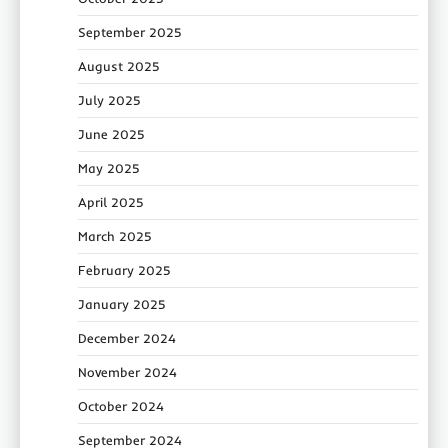
September 2025
August 2025
July 2025
June 2025
May 2025
April 2025
March 2025
February 2025
January 2025
December 2024
November 2024
October 2024
September 2024