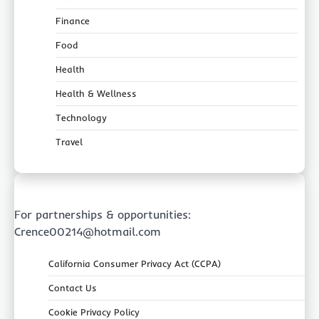
Finance
Food
Health
Health & Wellness
Technology
Travel
For partnerships & opportunities:
Crence00214@hotmail.com
California Consumer Privacy Act (CCPA)
Contact Us
Cookie Privacy Policy