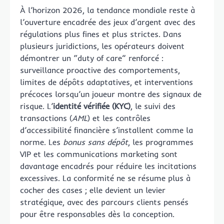
À l’horizon 2026, la tendance mondiale reste à
l’ouverture encadrée des jeux d’argent avec des
régulations plus fines et plus strictes. Dans
plusieurs juridictions, les opérateurs doivent
démontrer un “duty of care” renforcé :
surveillance proactive des comportements,
limites de dépôts adaptatives, et interventions
précoces lorsqu’un joueur montre des signaux de
risque. L’
identité vérifiée (KYC)
, le suivi des
transactions (
AML
) et les contrôles
d’accessibilité financière s’installent comme la
norme. Les
bonus sans dépôt
, les programmes
VIP et les communications marketing sont
davantage encadrés pour réduire les incitations
excessives. La conformité ne se résume plus à
cocher des cases ; elle devient un levier
stratégique, avec des parcours clients pensés
pour être responsables dès la conception.