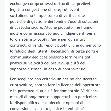
exchange compromessi o ritardi nei prelievi
legati a congestione di rete; tali eventi
sottolineano l'importanza di verificare le
politiche di gestione dei fondi e l'uso di soluzioni
di custodia sicure. Alcune piattaforme hanno
inoltre commissionato audit indipendenti per i
loro sistemi
provably fair
e per gli smart
contract, offrendo report pubblici che aumentano
la fiducia degli utenti. Recensioni di terze parti e
community dedicate possono fornire insight
pratici su velocità dei prelievi, qualità del
supporto e rimedi in caso di controversie.
Per scegliere con criterio un casino che accetta
criptovalute, controllare la licenza dell'operatore
e la presenza di audit è fondamentale. Verificare i
metodi di pagamento supportati—in particolare
la disponibilità di stablecoin e opzioni di
conversione—aiuta a gestire la volatilità.