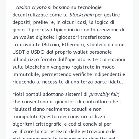
I
casino crypto
si basano su tecnologie
decentralizzate come la
blockchain
per gestire
depositi, prelievi e, in alcuni casi, la logica di
gioco. Il processo tipico inizia con la creazione di
un wallet digitale: i giocatori trasferiscono
criptovalute (Bitcoin, Ethereum, stablecoin come
USDT o USDC) dal proprio wallet personale
all'indirizzo fornito dall'operatore. Le transazioni
sulla blockchain vengono registrate in modo
immutabile, permettendo verifiche indipendenti e
riducendo la necessità di una terza parte fidata.
Molti portali adottano sistemi di
provably fair
,
che consentono ai giocatori di controllare che i
risultati siano realmente casuali e non
manipolati. Questo meccanismo utilizza
algoritmi crittografici e codici condivisi per
verificare la correttezza delle estrazioni o dei
giri, aumentando la trasparenza rispetto agli