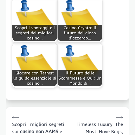
Scopri i vantaggi e i
Casino Crypto: il
segreti dei migliori
futuro del gioco
casino…
d'azzardo…
Giocare con Tether:
Il Futuro delle
la guida essenziale ai
Scommesse è Qui: Un
casino…
Mondo di…
Post
⟵
⟶
navigation
Scopri i migliori segreti
Timeless Luxury: The
sui
casino non AAMS
e
Must-Have Bags,