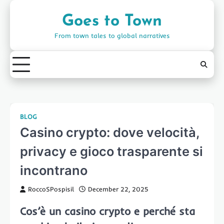
Skip
to
Goes to Town
content
From town tales to global narratives
BLOG
Casino crypto: dove velocità,
privacy e gioco trasparente si
incontrano
RoccoSPospisil
December 22, 2025
Cos’è un casino crypto e perché sta