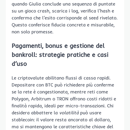
quando Giulia conclude una sequenza di puntate
su un gioco crash, scarica i log, verifica l’hash e
conferma che l’esito corrisponde al seed rivelato.
Questo conferisce fiducia concreta e misurabile,
non solo promesse.
Pagamenti, bonus e gestione del
bankroll: strategie pratiche e casi
d’uso
Le criptovalute abilitano flussi di cassa rapidi.
Depositare con BTC può richiedere più conferme
se la rete è congestionata, mentre reti come
Polygon, Arbitrum o TRON offrono costi ridotti e
finalità rapida, ideali per micro-transazioni. Chi
desidera abbattere la
volatilità
può usare
stablecoin: il valore resta ancorato al dollaro,
ma si mantengono le caratteristiche chiave del