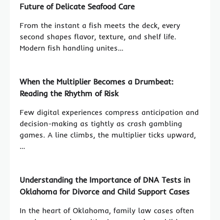
Future of Delicate Seafood Care
From the instant a fish meets the deck, every
second shapes flavor, texture, and shelf life.
Modern fish handling unites…
When the Multiplier Becomes a Drumbeat:
Reading the Rhythm of Risk
Few digital experiences compress anticipation and
decision-making as tightly as crash gambling
games. A line climbs, the multiplier ticks upward,
…
Understanding the Importance of DNA Tests in
Oklahoma for Divorce and Child Support Cases
In the heart of Oklahoma, family law cases often