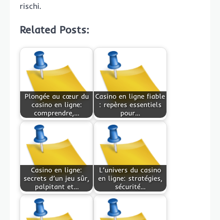
rischi.
Related Posts:
Plongée au cœur du
Casino en ligne fiable
casino en ligne:
: repères essentiels
comprendre,…
pour…
Casino en ligne:
L’univers du casino
secrets d’un jeu sûr,
en ligne: stratégies,
palpitant et…
sécurité…