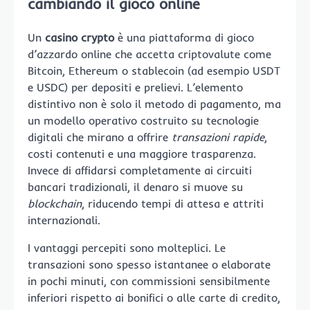
cambiando il gioco online
Un
casino crypto
è una piattaforma di gioco
d’azzardo online che accetta criptovalute come
Bitcoin, Ethereum o stablecoin (ad esempio USDT
e USDC) per depositi e prelievi. L’elemento
distintivo non è solo il metodo di pagamento, ma
un modello operativo costruito su tecnologie
digitali che mirano a offrire
transazioni rapide
,
costi contenuti e una maggiore trasparenza.
Invece di affidarsi completamente ai circuiti
bancari tradizionali, il denaro si muove su
blockchain
, riducendo tempi di attesa e attriti
internazionali.
I vantaggi percepiti sono molteplici. Le
transazioni sono spesso istantanee o elaborate
in pochi minuti, con commissioni sensibilmente
inferiori rispetto ai bonifici o alle carte di credito,