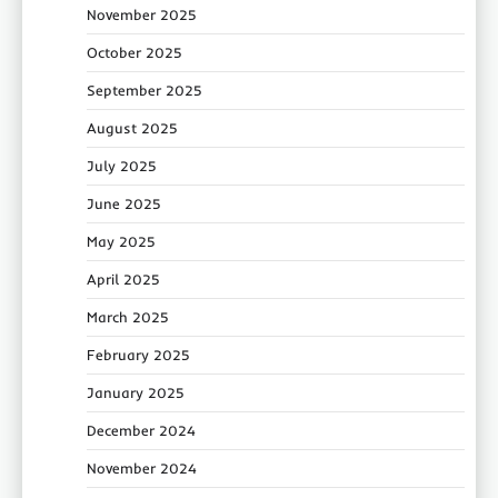
November 2025
October 2025
September 2025
August 2025
July 2025
June 2025
May 2025
April 2025
March 2025
February 2025
January 2025
December 2024
November 2024