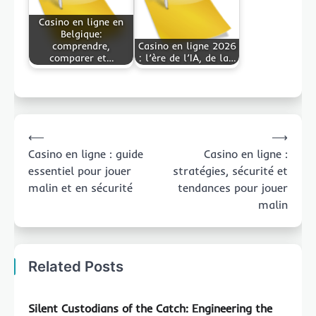
Casino en ligne en
Belgique:
comprendre,
Casino en ligne 2026
comparer et…
: l’ère de l’IA, de la…
Post
⟵
⟶
navigation
Casino en ligne : guide
Casino en ligne :
essentiel pour jouer
stratégies, sécurité et
malin et en sécurité
tendances pour jouer
malin
Related Posts
Silent Custodians of the Catch: Engineering the