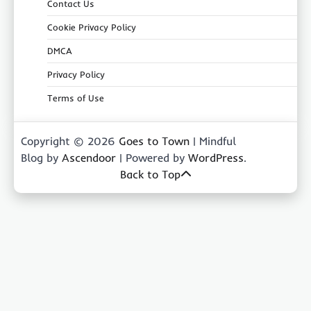
Contact Us
Cookie Privacy Policy
DMCA
Privacy Policy
Terms of Use
Copyright © 2026
Goes to Town
| Mindful
Blog by
Ascendoor
| Powered by
WordPress
.
Back to Top