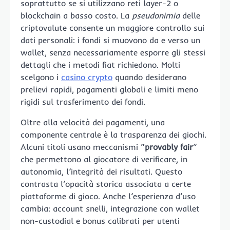
soprattutto se si utilizzano reti layer-2 o
blockchain a basso costo. La
pseudonimia
delle
criptovalute consente un maggiore controllo sui
dati personali: i fondi si muovono da e verso un
wallet, senza necessariamente esporre gli stessi
dettagli che i metodi fiat richiedono. Molti
scelgono i
casino crypto
quando desiderano
prelievi rapidi, pagamenti globali e limiti meno
rigidi sul trasferimento dei fondi.
Oltre alla velocità dei pagamenti, una
componente centrale è la trasparenza dei giochi.
Alcuni titoli usano meccanismi “
provably fair
”
che permettono al giocatore di verificare, in
autonomia, l’integrità dei risultati. Questo
contrasta l’opacità storica associata a certe
piattaforme di gioco. Anche l’esperienza d’uso
cambia: account snelli, integrazione con wallet
non-custodial e bonus calibrati per utenti