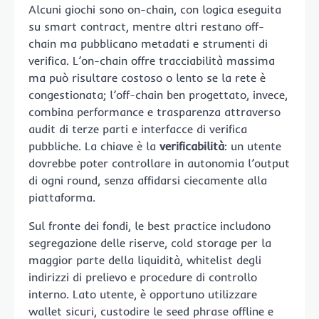
Alcuni giochi sono on-chain, con logica eseguita
su smart contract, mentre altri restano off-
chain ma pubblicano metadati e strumenti di
verifica. L’on-chain offre tracciabilità massima
ma può risultare costoso o lento se la rete è
congestionata; l’off-chain ben progettato, invece,
combina performance e trasparenza attraverso
audit di terze parti e interfacce di verifica
pubbliche. La chiave è la
verificabilità
: un utente
dovrebbe poter controllare in autonomia l’output
di ogni round, senza affidarsi ciecamente alla
piattaforma.
Sul fronte dei fondi, le best practice includono
segregazione delle riserve, cold storage per la
maggior parte della liquidità, whitelist degli
indirizzi di prelievo e procedure di controllo
interno. Lato utente, è opportuno utilizzare
wallet sicuri, custodire le seed phrase offline e