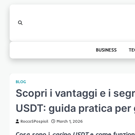
Skip
to
content
BUSINESS
TE
BLOG
Scopri i vantaggi e i segr
USDT: guida pratica per 
RoccoSPospisil
March 1, 2026
Cosa sono i
casino USDT
e come funzio