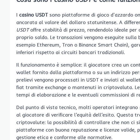
I
casino USDT
sono piattaforme di gioco d'azzardo on
ancorata al valore del dollaro statunitense. A differe
USDT
offre stabilità di prezzo, rendendolo ideale per 
proprio saldo. Le transazioni vengono eseguite sulla 
esempio Ethereum, Tron o Binance Smart Chain), gara
inferiori rispetto ai circuiti bancari tradizionali.
Il funzionamento è semplice: il giocatore crea un cont
wallet fornito dalla piattaforma o su un indirizzo pe
prelievi vengono processati in USDT e inviati al walle
fiat tramite exchange o mantenuti in criptovaluta. L
tempi di elaborazione e le eventuali commissioni di re
Dal punto di vista tecnico, molti operatori integrano
al giocatore di verificare l’equità dell’esito. Questa 
criptovalute: la possibilità di controllare che non ci
piattaforme con buona reputazione e licenze valide, p
gestione etica e conforme alle normative.