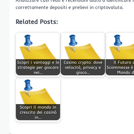
correttamente depositi e prelievi in criptovaluta.
Related Posts:
Scopri i vantaggi e le
Casino crypto: dove
Il Futuro 
strategie per giocare
velocità, privacy e
Scommesse è 
nei…
gioco…
Mondo d
Scopri il mondo in
crescita dei casinò
in…