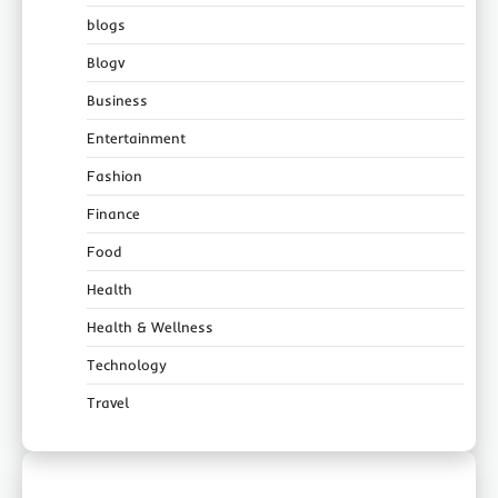
blogs
Blogv
Business
Entertainment
Fashion
Finance
Food
Health
Health & Wellness
Technology
Travel