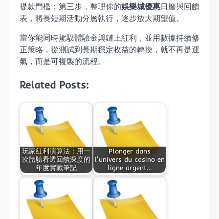
提款門檻；第三步，整理你的
娛樂城優惠
日曆與回饋
表，將長短期活動分層執行，逐步放大期望值。
當你能同時駕馭體驗金與鏈上紅利，並用數據持續修
正策略，從測試到長期穩定收益的轉換，就不再是運
氣，而是可複製的流程。
Related Posts:
玩家紅利演算法：用一
Plonger dans
次體驗看透回饋深度的
l'univers du casino en
年度實戰筆記
ligne argent…