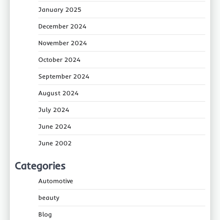
January 2025
December 2024
November 2024
October 2024
September 2024
August 2024
July 2024
June 2024
June 2002
Categories
Automotive
beauty
Blog