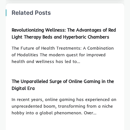
Related Posts
Revolutionizing Wellness: The Advantages of Red
Light Therapy Beds and Hyperbaric Chambers
The Future of Health Treatments: A Combination
of Modalities The modern quest for improved
health and wellness has led to…
The Unparalleled Surge of Online Gaming in the
Digital Era
In recent years, online gaming has experienced an
unprecedented boom, transforming from a niche
hobby into a global phenomenon. Over…