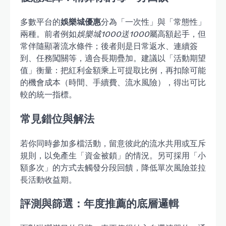
多數平台的
娛樂城優惠
分為「一次性」與「常態性」
兩種。前者例如
娛樂城1000送1000
屬高額起手，但
常伴隨顯著流水條件；後者則是日常返水、連續簽
到、任務闖關等，適合長期疊加。建議以「活動期望
值」衡量：把紅利金額乘上可提取比例，再扣除可能
的機會成本（時間、手續費、流水風險），得出可比
較的統一指標。
常見錯位與解法
若你同時參加多檔活動，留意彼此的流水共用或互斥
規則，以免產生「資金被鎖」的情況。另可採用「小
額多次」的方式去觸發分段回饋，降低單次風險並拉
長活動收益期。
評測與篩選：年度推薦的底層邏輯