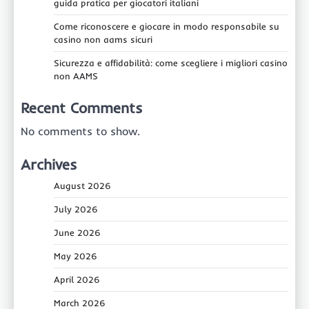
guida pratica per giocatori italiani
Come riconoscere e giocare in modo responsabile su
casino non aams sicuri
Sicurezza e affidabilità: come scegliere i migliori casino
non AAMS
Recent Comments
No comments to show.
Archives
August 2026
July 2026
June 2026
May 2026
April 2026
March 2026