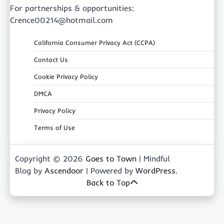
For partnerships & opportunities:
Crence00214@hotmail.com
California Consumer Privacy Act (CCPA)
Contact Us
Cookie Privacy Policy
DMCA
Privacy Policy
Terms of Use
Copyright © 2026
Goes to Town
| Mindful
Blog by
Ascendoor
| Powered by
WordPress
.
Back to Top