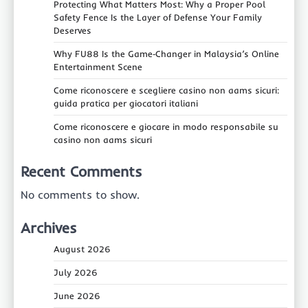
Protecting What Matters Most: Why a Proper Pool
Safety Fence Is the Layer of Defense Your Family
Deserves
Why FU88 Is the Game‑Changer in Malaysia’s Online
Entertainment Scene
Come riconoscere e scegliere casino non aams sicuri:
guida pratica per giocatori italiani
Come riconoscere e giocare in modo responsabile su
casino non aams sicuri
Recent Comments
No comments to show.
Archives
August 2026
July 2026
June 2026