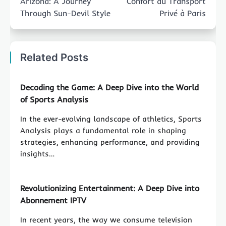
Arizona: A Journey
Confort du Transport
Through Sun-Devil Style
Privé à Paris
Related Posts
Decoding the Game: A Deep Dive into the World
of Sports Analysis
In the ever-evolving landscape of athletics, Sports
Analysis plays a fundamental role in shaping
strategies, enhancing performance, and providing
insights…
Revolutionizing Entertainment: A Deep Dive into
Abonnement IPTV
In recent years, the way we consume television