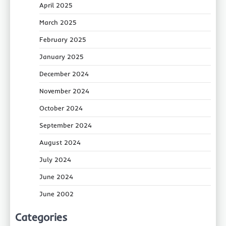
April 2025
March 2025
February 2025
January 2025
December 2024
November 2024
October 2024
September 2024
August 2024
July 2024
June 2024
June 2002
Categories