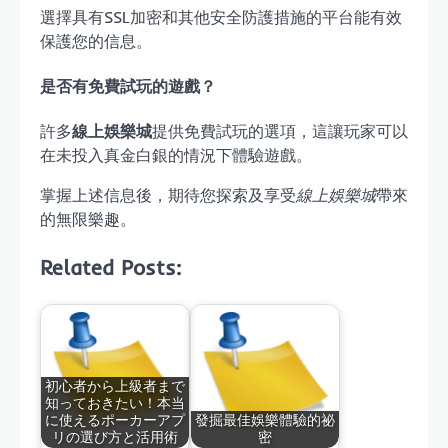
選擇具有SSL加密和其他安全防護措施的平台能有效
保護您的信息。
是否有免費試玩的遊戲？
許多
線上娛樂城
提供免費試玩的選項，這讓玩家可以
在未投入真金白銀的情況下體驗遊戲。
掌握上述信息後，期待您探索及享受
線上娛樂城
帶來
的無限樂趣。
Related Posts:
初心者から上級者まで
知っておきたい！本当
に使えるポーカーアプ
發掘最佳娛樂體驗的祕
リの選び方と活用術
密