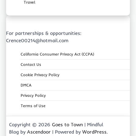
Travel
For partnerships & opportunities:
Crence00214@hotmail.com
California Consumer Privacy Act (CCPA)
Contact Us
Cookie Privacy Policy
DMCA
Privacy Policy
Terms of Use
Copyright © 2026
Goes to Town
| Mindful
Blog by
Ascendoor
| Powered by
WordPress
.