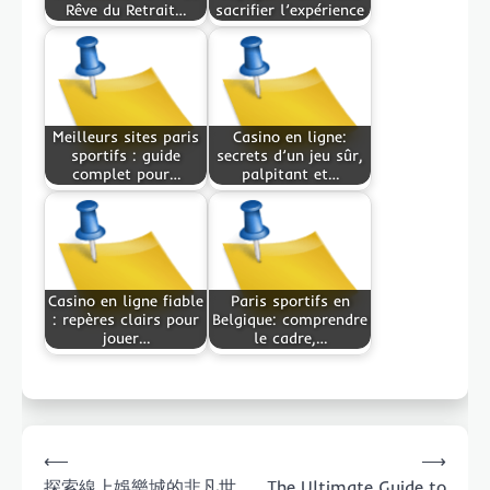
Rêve du Retrait…
sacrifier l’expérience
Meilleurs sites paris
Casino en ligne:
sportifs : guide
secrets d’un jeu sûr,
complet pour…
palpitant et…
Casino en ligne fiable
Paris sportifs en
: repères clairs pour
Belgique: comprendre
jouer…
le cadre,…
Post
⟵
⟶
navigation
探索線上娛樂城的非凡世
The Ultimate Guide to