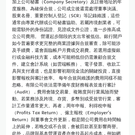
加上公司秘書（Company Secretary）及註冊地址的年
度服務。為確保合規，公司成立後還需處理董事決議、
股東名冊、重要控制人登記（SCR）等記錄維護，這些
通常由專業代辦或公司秘書協助。若屬跨境創業者，可
能需額外的身份認證、見證或文件公證，進一步推高成
立公司費用。 營運起步階段的支出常被低估。銀行開戶
如今普遍要求更完整的商業證據與合規審查，除可能涉
及手續費，還會面臨帳戶月費或交易費。若選用虛擬銀
行或金融科技方案，成本可能稍低但仍需兼顧合規文
件。建立會計系統（如雲端帳務）、電子發票、收款工
具與支付通道，也是影響初期現金流的關鍵投資，直接
影響報稅與審計效率。 每年合規與維護的費用同樣不能
忽略。有限公司依法需準備年度財務報表並進行審計
（Audit），費用會隨交易量、複雜度與行業風險而變
動。若業務涉及跨境、存貨、多幣別或受規管行業，審
計工作量通常更大。再者，周年申報、利得稅申報
（Profits Tax Return）、僱主報稅（Employer’s
Return）與董事會文件更新，都是開公司費用在時間軸
上的延伸，若晚交或不合規，會被罰款甚至影響商譽。
此外，品牌與基本營運資產亦會拉高起步成本，例如網