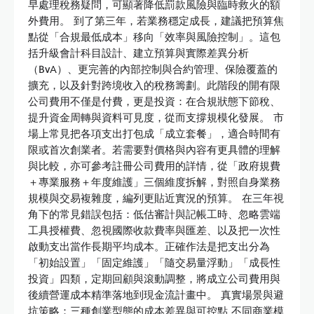
早處理稅務疑問，可顯著降低罰款風險與臨時救火的額
外費用。 到了第三年，若業務穩定成長，建議把預算焦
點從「合規最低成本」移向「效率與風險控制」。這包
括升級會計科目設計、建立預算與實際差異分析
（BvA）、更完善的內部控制與合約管理、保險覆蓋的
擴充，以及針對跨境收入的稅務籌劃。此階段的開有限
公司費用不僅是付費，更是投資：在合規狀態下節稅、
提升資金周轉與資料可見度，從而支撐規模化發展。 市
場上常見把各項支出打包成「成立套餐」，適合時間有
限或首次創業者。若需要對價格與內容有更具體的理解
與比較，亦可參考註冊公司費用的詳情，從「政府規費
＋專業服務＋年度維護」三個維度拆解，對照自身業務
規模與交易複雜度，編列更貼近實況的預算。 在三年視
角下的常見錯誤包括：低估審計與記帳工時、忽略雲端
工具授權費、忽視國際收款費率與匯差、以及把一次性
啟動支出當作長期平均成本。正確作法是把支出分為
「初始設置」「固定維護」「隨交易量浮動」「成長性
投資」四類，定期回顧與滾動調整，將成立公司費用與
後續營運成本精準落地到現金流計畫中。 真實場景與避
坑策略：三種創業型態的成本差異與可控點 不同商業模