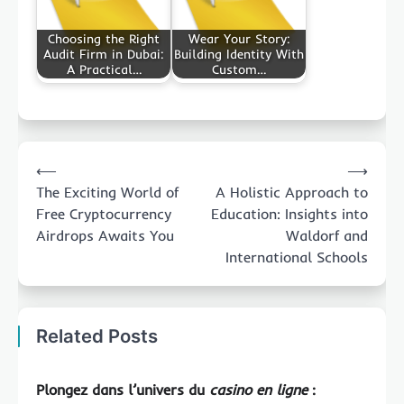
Choosing the Right
Wear Your Story:
Audit Firm in Dubai:
Building Identity With
A Practical…
Custom…
Post
⟵
⟶
navigation
The Exciting World of
A Holistic Approach to
Free Cryptocurrency
Education: Insights into
Airdrops Awaits You
Waldorf and
International Schools
Related Posts
Plongez dans l’univers du
casino en ligne
: