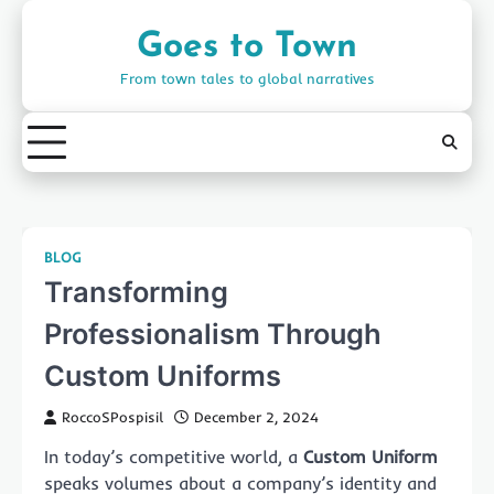
Skip
to
Goes to Town
content
From town tales to global narratives
BLOG
Transforming
Professionalism Through
Custom Uniforms
RoccoSPospisil
December 2, 2024
In today’s competitive world, a
Custom Uniform
speaks volumes about a company’s identity and