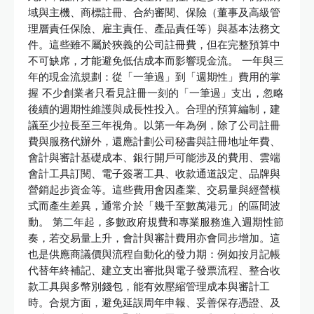
域與主機、商標註冊、合約審閱、保險（董事及高級管
理層責任保險、雇主責任、產品責任等）與基本法務文
件。這些雖不屬於狹義的公司註冊費，但在完整預算中
不可缺席，才能避免低估成本而影響現金流。 一年與三
年的現金流規劃：從「一筆過」到「週期性」費用的掌
握 不少創業者只看見註冊一刻的「一筆過」支出，忽略
後續的週期性維護與成長性投入。合理的預算編制，建
議至少拉長至三年視角。以第一年為例，除了公司註冊
費與服務代辦外，還應計劃公司秘書與註冊地址年費、
會計與審計基礎成本、銀行開戶可能涉及的費用、雲端
會計工具訂閱、電子簽署工具、收款通道設定、品牌與
營銷起步資金等。這些費用會因產業、交易量與經營模
式而產生差異，通常介於「幾千至數萬港元」的區間波
動。 第二年起，多數政府規費和專業服務進入週期性節
奏，若交易量上升，會計與審計費用亦會同步增加。這
也是供應商議價與流程自動化的發力期：例如按月記帳
代替年終補記、建立支出審批與電子發票流程、整合收
款工具與多幣別錢包，能有效壓縮管理成本與審計工
時。合規方面，避免延誤周年申報、妥善保存憑證、及