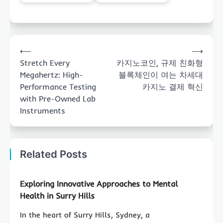
Post
⟵
⟶
navigation
Stretch Every
카지노코인, 규제 친화형
Megahertz: High-
블록체인이 여는 차세대
Performance Testing
카지노 결제 혁신
with Pre-Owned Lab
Instruments
Related Posts
Exploring Innovative Approaches to Mental
Health in Surry Hills
In the heart of Surry Hills, Sydney, a