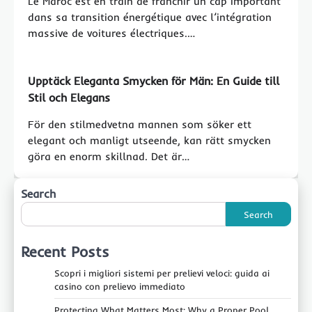
Le Maroc est en train de franchir un cap important
dans sa transition énergétique avec l’intégration
massive de voitures électriques.…
Upptäck Eleganta Smycken för Män: En Guide till
Stil och Elegans
För den stilmedvetna mannen som söker ett
elegant och manligt utseende, kan rätt smycken
göra en enorm skillnad. Det är…
Search
Search
Recent Posts
Scopri i migliori sistemi per prelievi veloci: guida ai
casino con prelievo immediato
Protecting What Matters Most: Why a Proper Pool