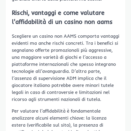
Rischi, vantaggi e come valutare
l'affidabilità di un casino non aams
Scegliere un casino non AAMS comporta vantaggi
evidenti ma anche rischi concreti. Tra i benefici si
segnalano offerte promozionali più aggressive,
una maggiore varietà di giochi e l’accesso a
piattaforme internazionali che spesso integrano
tecnologie all’avanguardia. D’altra parte,
l’assenza di supervisione ADM implica che il
giocatore italiano potrebbe avere minori tutele
legali in caso di controversie e limitazioni nel
ricorso agli strumenti nazionali di tutela.
Per valutare l’affidabilità è fondamentale
analizzare alcuni elementi chiave: la licenza
estera (verificabile sul sito), la presenza di