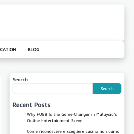
CATION
BLOG
Search
Search
Recent Posts
Why FU88 Is the Game‑Changer in Malaysia’s
Online Entertainment Scene
Come riconoscere e scegliere casino non aams