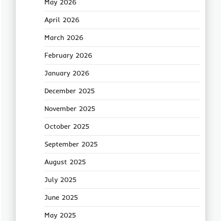
May 2026
April 2026
March 2026
February 2026
January 2026
December 2025
November 2025
October 2025
September 2025
August 2025
July 2025
June 2025
May 2025