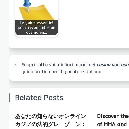
Le guide essentiel
pour reconnaître un
casino en…
Post
⟵
Scopri tutto sui migliori mondi dei
casino non aa
navigation
guida pratica per il giocatore italiano
Related Posts
あなたの知らないオンライン
Discover th
カジノの法的グレーゾーン：
of MMA and 