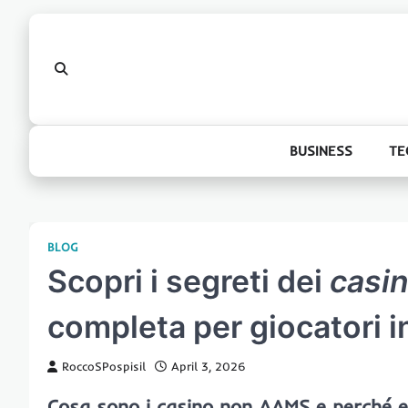
Skip
to
content
BUSINESS
TE
BLOG
Scopri i segreti dei
casi
completa per giocatori i
RoccoSPospisil
April 3, 2026
Cosa sono i
casino non AAMS
e perché e