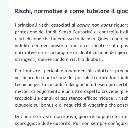
Rischi, normative e come tutelare il gio
I principali rischi associati ai
casino non aams
riguard
protezione dei fondi. Senza l'autorità di controllo ital
giurisdizione che ha emesso la licenza. Questo può infl
validità dei meccanismi di gioco certificati e sulla pos
normative antiriciclaggio e di identificazione del gio
stringenti, aumentando il rischio di abusi.
Per limitare i pericoli è fondamentale adottare precauz
verificare la reputazione del portale tramite fonti ind
tecniche per la casualità dei giochi (ad esempio certi
metodi di pagamento è un altro aspetto cruciale: prefer
tracciabili e canali di assistenza efficaci riduce il ris
clausole sui bonus e ai requisiti di wagering che posso
Dal punto di vista normativo, giocare su piattaforme 
scoraggiato dalle autorità. Pur non sempre configurand