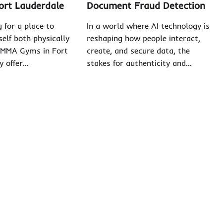
Fort Lauderdale
Document Fraud Detection
 for a place to
In a world where AI technology is
self both physically
reshaping how people interact,
 MMA Gyms in Fort
create, and secure data, the
y offer…
stakes for authenticity and…