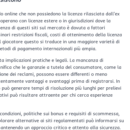
 online che non possiedono la licenza rilasciata dall'ex
operano con licenze estere o in giurisdizioni dove la
senza di questi siti sul mercato è dovuta a fattori
ri restrizioni fiscali, costi di ottenimento della licenza
il giocatore questo si traduce in una maggiore varietà di
etodi di pagamento internazionali più ampia.
ta implicazioni pratiche e legali. La mancanza di
gnifica che le garanzie a tutela del consumatore, come la
stione dei reclami, possono essere differenti o meno
tentamente vantaggi e svantaggi prima di registrarsi. In
o può generare tempi di risoluzione più lunghi per prelievi
ativi può risultare attraente per chi cerca esperienze
e condizioni, politiche sui bonus e requisiti di scommessa,
esplorare alternative ai siti regolamentati può informarsi su
mantenendo un approccio critico e attento alla sicurezza.