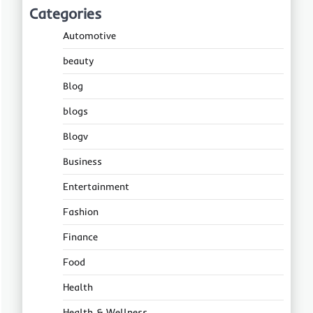
Categories
Automotive
beauty
Blog
blogs
Blogv
Business
Entertainment
Fashion
Finance
Food
Health
Health & Wellness