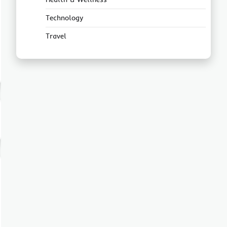
Technology
Travel