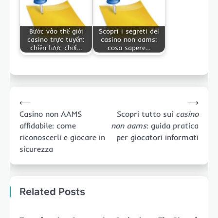
Bước vào thế giới
Scopri i segreti dei
casino trực tuyến:
casino non aams:
chiến lược chơi…
cosa sapere…
Post
⟵
⟶
navigation
Casino non AAMS
Scopri tutto sui
casino
affidabile: come
non aams
: guida pratica
riconoscerli e giocare in
per giocatori informati
sicurezza
Related Posts