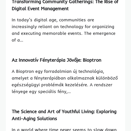
Transforming Community Gatherings: The Rise of
Digital Event Management
In today’s digital age, communities are
increasingly reliant on technology for organizing
and executing memorable events. The emergence
of a…
Az Innovatív Fényterápia Jövője: Bioptron
A Bioptron egy forradalmian új technológia,
amelyet a fényterápiában alkalmaznak különböző
egészségügyi problémák kezelésére. A rendszer
lényege egy speciális fény,…
The Science and Art of Youthful Living: Exploring
Anti-Aging Solutions
In a world where time never seems to slow down,