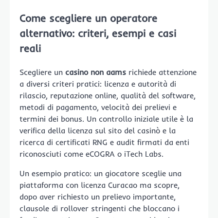
Come scegliere un operatore
alternativo: criteri, esempi e casi
reali
Scegliere un
casino non aams
richiede attenzione
a diversi criteri pratici: licenza e autorità di
rilascio, reputazione online, qualità del software,
metodi di pagamento, velocità dei prelievi e
termini dei bonus. Un controllo iniziale utile è la
verifica della licenza sul sito del casinò e la
ricerca di certificati RNG e audit firmati da enti
riconosciuti come eCOGRA o iTech Labs.
Un esempio pratico: un giocatore sceglie una
piattaforma con licenza Curacao ma scopre,
dopo aver richiesto un prelievo importante,
clausole di rollover stringenti che bloccano i