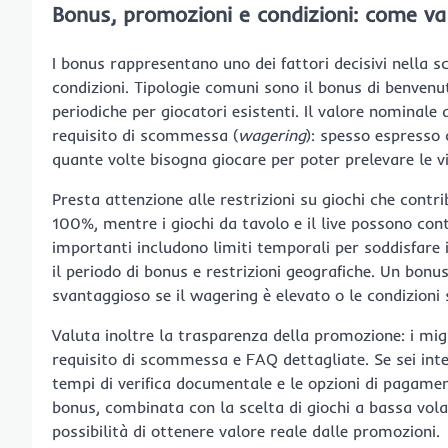
Bonus, promozioni e condizioni: come val
I bonus rappresentano uno dei fattori decisivi nella 
condizioni. Tipologie comuni sono il bonus di benvenuto,
periodiche per giocatori esistenti. Il valore nominale 
requisito di scommessa (
wagering
): spesso espresso
quante volte bisogna giocare per poter prelevare le vi
Presta attenzione alle restrizioni su giochi che contri
100%, mentre i giochi da tavolo e il live possono con
importanti includono limiti temporali per soddisfare
il periodo di bonus e restrizioni geografiche. Un bonu
svantaggioso se il wagering è elevato o le condizioni
Valuta inoltre la trasparenza della promozione: i mig
requisito di scommessa e FAQ dettagliate. Se sei inter
tempi di verifica documentale e le opzioni di pagamen
bonus, combinata con la scelta di giochi a bassa vola
possibilità di ottenere valore reale dalle promozioni.