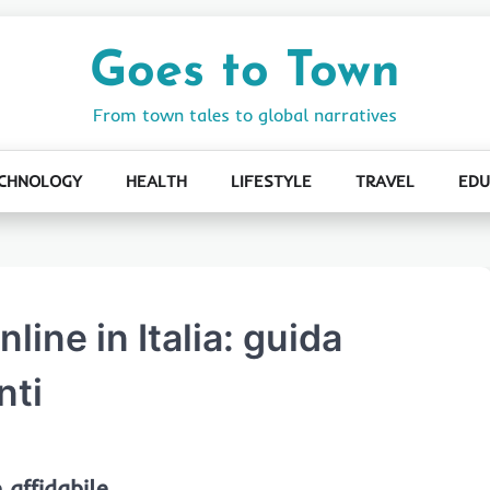
Goes to Town
From town tales to global narratives
CHNOLOGY
HEALTH
LIFESTYLE
TRAVEL
EDU
nline in Italia: guida
nti
 affidabile