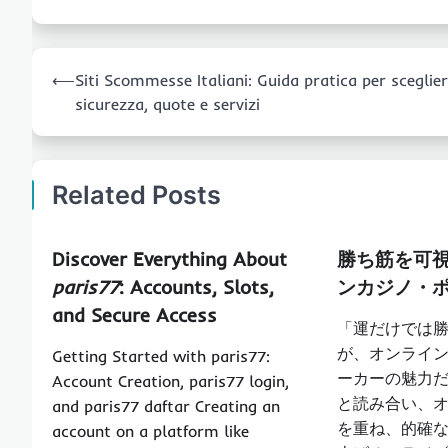
Post
⟵
Siti Scommesse Italiani: Guida pratica per sceglie
navigation
sicurezza, quote e servizi
Related Posts
Discover Everything About
勝ち筋を可
paris77
: Accounts, Slots,
ンカジノ・
and Secure Access
「運だけでは
が、オンライ
Getting Started with paris77:
ーカーの魅力
Account Creation, paris77 login,
と読み合い、
and paris77 daftar Creating an
を重ね、的確
account on a platform like