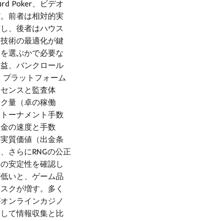
Card Poker、ビデオ
だ。前者は相対的実
右し、後者はハウス
イ技術の最適化が鍵
らを選ぶかで必要な
収益、バンクロール
 プラットフォーム
イセンスと監査体
ック量（卓の稼働
やトーナメント手数
出金の速度と手数
の実質価値（出金条
、さらにRNGの公正
信の安定性を確認し
が低いと、ゲーム品
リスクが増す。多く
がオンラインカジノ
用して情報収集と比