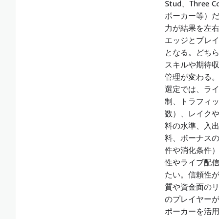
Stud、Three 
ポーカー等）
力が結果を左
エッジとプレ
となる。どち
スキルや期待
管理が変わる。
選定では、ラ
制、トラフィ
数）、レイク
料の水準、入
料、ボーナス
件や消化条件）
性やライブ配
たい。信頼性
質や資金面の
のプレイヤー
ポーカーを活