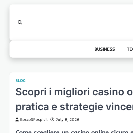
Skip
to
content
BUSINESS
TE
BLOG
Scopri i migliori casino o
pratica e strategie vince
RoccoSPospisil
July 9, 2026
Come scegliere un casino online sicuro e