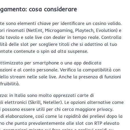
pagamento: cosa considerare
nte sono elementi chiave per identificare un casino valido.
ori rinomati (NetEnt, Microgaming, Playtech, Evolution) e
 da tavolo e sale live con dealer in tempo reale. Controlla
lità delle slot per scegliere titoli che si adattino al tuo
puntate contenute o spin ad alta suspense.
 ottimizzato per smartphone o una app dedicata
zioni e al conto personale. Verifica la compatibilità con
 dello stream nelle sale live. Anche la presenza di funzioni
ruibilità.
za: in Italia sono molto apprezzati carte di
i elettronici (Skrill, Neteller). Le opzioni alternative come
 possono essere utili per chi cerca maggiore privacy.
 elaborazione, così come la rapidità dei prelievi dopo la
lano che punta prevalentemente alle slot con RTP elevato
, promozioni mirate sui free spins e prelievi rapidi su