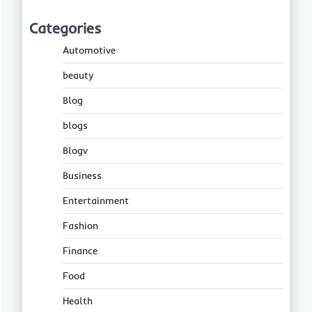
Categories
Automotive
beauty
Blog
blogs
Blogv
Business
Entertainment
Fashion
Finance
Food
Health