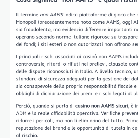
Il termine
non AAMS
indica piattaforme di gioco che 
Monopoli (precedentemente nota come AAMS, oggi AD
sia fraudolento, ma evidenzia differenze importanti ne
operano secondo norme italiane rigorose su trasparen
dei fondi; i siti esteri o non autorizzati non offrono s
I principali rischi associati ai casinò non AAMS includon
controversie, ritardi o rifiuti nei prelievi, clausole c
delle dispute riconosciuti in Italia. A livello tecnic
standard di sicurezza adeguati per la gestione dei dati
sia consapevole della propria responsabilità fiscale e
obblighi di dichiarazione dei premi e rischi legati al b
Perciò, quando si parla di
casino non AAMS sicuri
, è 
ADM e la reale affidabilità operativa. Verifiche prev
ridurre i pericoli, ma non li eliminano del tutto. Prima
reputazione del brand e le opportunità di tutela in c
al rischio.