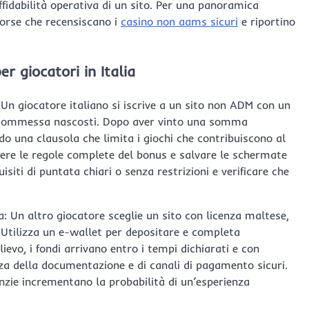
affidabilità operativa di un sito. Per una panoramica
orse che recensiscano i
casino non aams sicuri
e riportino
er giocatori in Italia
 Un giocatore italiano si iscrive a un sito non ADM con un
 scommessa nascosti. Dopo aver vinto una somma
ando una clausola che limita i giochi che contribuiscono al
gere le regole complete del bonus e salvare le schermate
uisiti di puntata chiari o senza restrizioni e verificare che
a: Un altro giocatore sceglie un sito con licenza maltese,
i. Utilizza un e-wallet per depositare e completa
evo, i fondi arrivano entro i tempi dichiarati e con
a della documentazione e di canali di pagamento sicuri.
zie incrementano la probabilità di un’esperienza