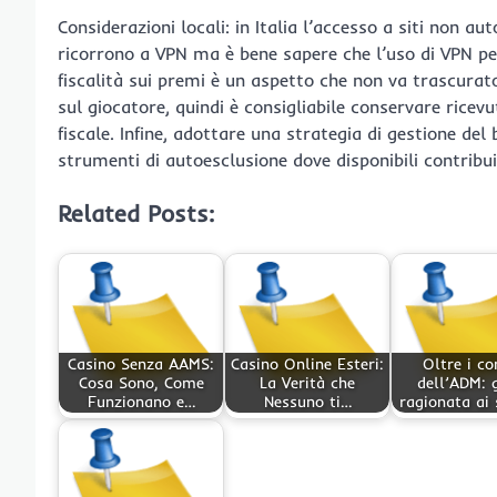
Considerazioni locali: in Italia l’accesso a siti non au
ricorrono a VPN ma è bene sapere che l’uso di VPN per 
fiscalità sui premi è un aspetto che non va trascurato
sul giocatore, quindi è consigliabile conservare ricev
fiscale. Infine, adottare una strategia di gestione del 
strumenti di autoesclusione dove disponibili contribui
Related Posts:
Casino Senza AAMS:
Casino Online Esteri:
Oltre i co
Cosa Sono, Come
La Verità che
dell’ADM: 
Funzionano e…
Nessuno ti…
ragionata ai 