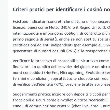
Criteri pratici per identificare i casinò 
Esistono indicatori concreti che aiutano a riconosce
licenza: paesi come Malta (MGA) o il Regno Unito (UKG
internazionale e impongono obblighi di controllo più ri
primo segnale di serietà, anche se non sostituisce la
certificazioni da enti indipendenti (per esempio eCOG
generatore di numeri casuali (RNG) e la trasparenza d
Verificare la presenza di protocolli di sicurezza come
finanziari. La qualità dei provider dei giochi è un al
nomi consolidati (NetEnt, Microgaming, Evolution) ten
termini e condizioni, soprattutto le clausole sui requi
di verifica dell’identità (KYC), previene brutte sorpre
Suggerimenti pratici: iniziare con depositi piccoli pe
tracciabili e sicuri come e-wallet o carte ricaricabili;
canali di comunicazione reattivi (chat live, email, num