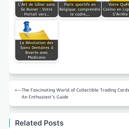
L'Art de Gâter sans
Paris sportifs en
Votre Quê
Se Ruiner : Votre
Belgique: comprendre
Casino en Lig
Portail vers…
le cadre,…
S'Arrête 
La Révolution des
Soins Dentaires à
Bizerte avec
Medicano
Post
⟵
The Fascinating World of Collectible Trading Cards
navigation
An Enthusiast’s Guide
Related Posts