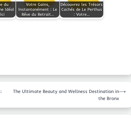
te du
Votre Gains,
Découvrez les Trésors
ne Idéal
Instantanément : Le
Cachés de Le Perthus
Ici
Rêve du Retrait…
: Votre…
:
The Ultimate Beauty and Wellness Destination in
⟶
the Bronx