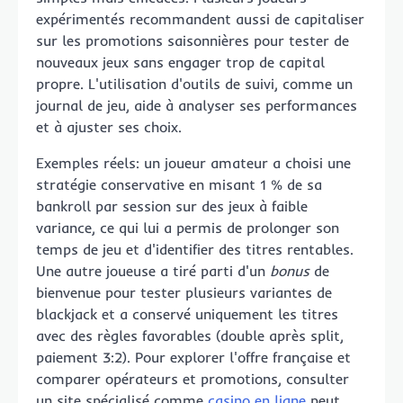
expérimentés recommandent aussi de capitaliser
sur les promotions saisonnières pour tester de
nouveaux jeux sans engager trop de capital
propre. L'utilisation d'outils de suivi, comme un
journal de jeu, aide à analyser ses performances
et à ajuster ses choix.
Exemples réels: un joueur amateur a choisi une
stratégie conservative en misant 1 % de sa
bankroll par session sur des jeux à faible
variance, ce qui lui a permis de prolonger son
temps de jeu et d'identifier des titres rentables.
Une autre joueuse a tiré parti d'un
bonus
de
bienvenue pour tester plusieurs variantes de
blackjack et a conservé uniquement les titres
avec des règles favorables (double après split,
paiement 3:2). Pour explorer l'offre française et
comparer opérateurs et promotions, consulter
un site spécialisé comme
casino en ligne
peut