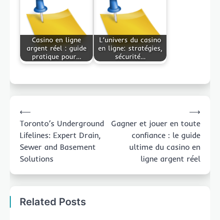
Casino en ligne
L’univers du casino
argent réel : guide
en ligne: stratégies,
pratique pour…
sécurité…
Post
⟵
⟶
navigation
Toronto’s Underground
Gagner et jouer en toute
Lifelines: Expert Drain,
confiance : le guide
Sewer and Basement
ultime du casino en
Solutions
ligne argent réel
Related Posts