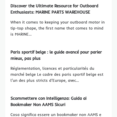
Discover the Ultimate Resource for Outboard
Enthusiasts: MARINE PARTS WAREHOUSE
When it comes to keeping your outboard motor in
tip-top shape, the first name that comes to mind
is MARINE…
Paris sportif belge : le guide avancé pour parier
mieux, pas plus
Réglementation, licences et particularités du
marché belge Le cadre des paris sportif belge est
l’un des plus stricts d’Europe, avec…
Scommettere con Intelligenza: Guida ai
Bookmaker Non AAMS Sicuri
Cosa significa essere un bookmaker non AAMS e