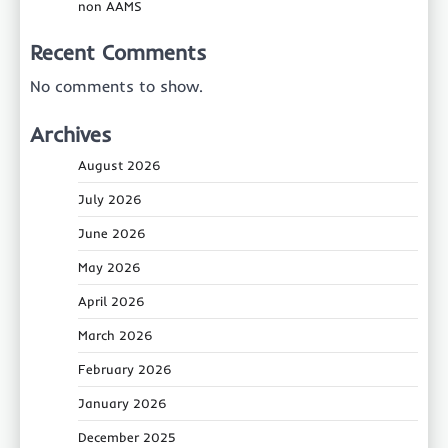
non AAMS
Recent Comments
No comments to show.
Archives
August 2026
July 2026
June 2026
May 2026
April 2026
March 2026
February 2026
January 2026
December 2025