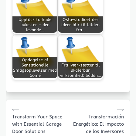
Upptäck torkade
Oslo-studioet der
buketter – den
ideer blir til bilder:
levande…
fra…
Opdagelse af
Sensationelle
Fra iværksætter til
Smagsoplevelser med
skalerbar
Gomé
virksomhed: Sådan…
Post
⟵
⟶
navigation
Transform Your Space
Transformación
with Essential Garage
Energética: El Impacto
Door Solutions
de los Inversores