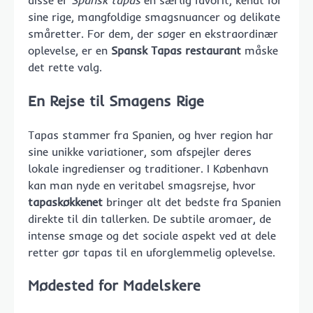
disse er
Spansk tapas
en særlig favorit, kendt for
sine rige, mangfoldige smagsnuancer og delikate
småretter. For dem, der søger en ekstraordinær
oplevelse, er en
Spansk Tapas restaurant
måske
det rette valg.
En Rejse til Smagens Rige
Tapas stammer fra Spanien, og hver region har
sine unikke variationer, som afspejler deres
lokale ingredienser og traditioner. I København
kan man nyde en veritabel smagsrejse, hvor
tapaskøkkenet
bringer alt det bedste fra Spanien
direkte til din tallerken. De subtile aromaer, de
intense smage og det sociale aspekt ved at dele
retter gør tapas til en uforglemmelig oplevelse.
Mødested for Madelskere