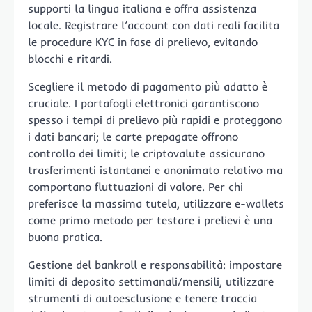
supporti la lingua italiana e offra assistenza
locale. Registrare l’account con dati reali facilita
le procedure KYC in fase di prelievo, evitando
blocchi e ritardi.
Scegliere il metodo di pagamento più adatto è
cruciale. I portafogli elettronici garantiscono
spesso i tempi di prelievo più rapidi e proteggono
i dati bancari; le carte prepagate offrono
controllo dei limiti; le criptovalute assicurano
trasferimenti istantanei e anonimato relativo ma
comportano fluttuazioni di valore. Per chi
preferisce la massima tutela, utilizzare e-wallets
come primo metodo per testare i prelievi è una
buona pratica.
Gestione del bankroll e responsabilità: impostare
limiti di deposito settimanali/mensili, utilizzare
strumenti di autoesclusione e tenere traccia