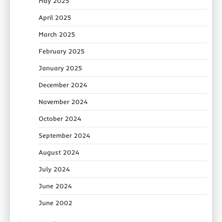
May 2025
April 2025
March 2025
February 2025
January 2025
December 2024
November 2024
October 2024
September 2024
August 2024
July 2024
June 2024
June 2002