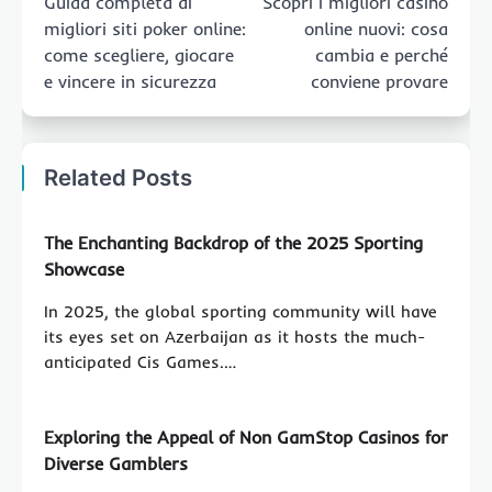
Guida completa ai
Scopri i migliori casino
migliori siti poker online:
online nuovi: cosa
come scegliere, giocare
cambia e perché
e vincere in sicurezza
conviene provare
Related Posts
The Enchanting Backdrop of the 2025 Sporting
Showcase
In 2025, the global sporting community will have
its eyes set on Azerbaijan as it hosts the much-
anticipated Cis Games.…
Exploring the Appeal of Non GamStop Casinos for
Diverse Gamblers