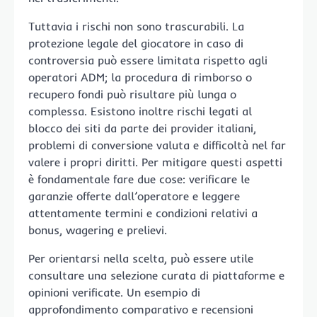
Tuttavia i rischi non sono trascurabili. La
protezione legale del giocatore in caso di
controversia può essere limitata rispetto agli
operatori ADM; la procedura di rimborso o
recupero fondi può risultare più lunga o
complessa. Esistono inoltre rischi legati al
blocco dei siti da parte dei provider italiani,
problemi di conversione valuta e difficoltà nel far
valere i propri diritti. Per mitigare questi aspetti
è fondamentale fare due cose: verificare le
garanzie offerte dall’operatore e leggere
attentamente termini e condizioni relativi a
bonus, wagering e prelievi.
Per orientarsi nella scelta, può essere utile
consultare una selezione curata di piattaforme e
opinioni verificate. Un esempio di
approfondimento comparativo e recensioni