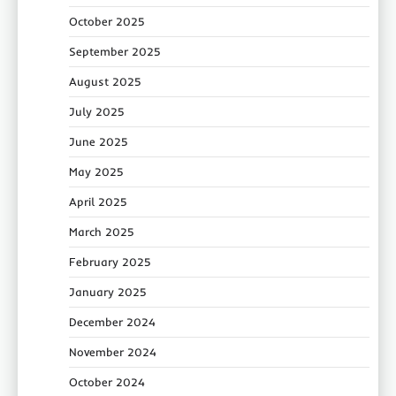
October 2025
September 2025
August 2025
July 2025
June 2025
May 2025
April 2025
March 2025
February 2025
January 2025
December 2024
November 2024
October 2024