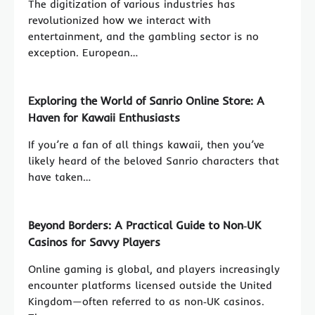
The digitization of various industries has
revolutionized how we interact with
entertainment, and the gambling sector is no
exception. European…
Exploring the World of Sanrio Online Store: A
Haven for Kawaii Enthusiasts
If you’re a fan of all things kawaii, then you’ve
likely heard of the beloved Sanrio characters that
have taken…
Beyond Borders: A Practical Guide to Non‑UK
Casinos for Savvy Players
Online gaming is global, and players increasingly
encounter platforms licensed outside the United
Kingdom—often referred to as non‑UK casinos.