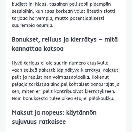
budjettiin: hidas, tasainen peli sopii pidempiin
sessioihin, kun taas korkean volatiliteetin slotti
tarjoaa harvempia, mutta potentiaalisesti
suurempia osumia.
Bonukset, reiluus ja kierrätys – mitä
kannattaa katsoa
Hyvä tarjous ei ole suurin numero etusivulla,
vaan selkeä paketti: läpinäkyvä kierrätys, rajatut
pelit ja realistinen voimassaoloaika. Kokenut
pelaaja tarkistaa aina pelikohtaiset panosrajat ja
sen, miten eri pelit kontribuoivat kierrätykseen.
Näin bonuksesta tulee oikea etu, ei piilokoukku.
Maksut ja nopeus: käytännön
sujuvuus ratkaisee