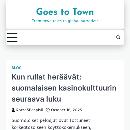
Skip
to
Goes to Town
content
From town tales to global narratives
BLOG
Kun rullat heräävät:
suomalaisen kasinokulttuurin
seuraava luku
RoccoSPospisil
October 18, 2025
Suomalaiset pelaajat ovat tottuneet
korkeatasoiseen käyttökokemukseen,