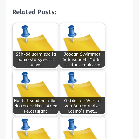
Related Posts:
Sähköä sormissa ja
Joogan Syvimmät
pohjoista sykettä:
Salaisuudet: Matka
uuden…
Itsetuntemukseen
Huolellisuuden Taika:
Ontdek de Wereld
Hoitotarvikkeet Arjen
van Buitenlandse
Pelastajana
Casino's met…