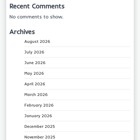
Recent Comments
No comments to show.
Archives
August 2026
July 2026
June 2026
May 2026
April 2026
March 2026
February 2026
January 2026
December 2025
November 2025