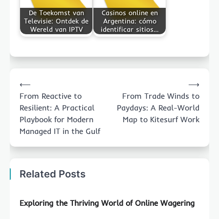
De Toekomst van
Casinos online en
Televisie: Ontdek de
Argentina: cómo
Wereld van IPTV
identificar sitios…
Post
⟵
⟶
navigation
From Reactive to
From Trade Winds to
Resilient: A Practical
Paydays: A Real-World
Playbook for Modern
Map to Kitesurf Work
Managed IT in the Gulf
Related Posts
Exploring the Thriving World of Online Wagering