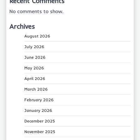
Recent Comments
No comments to show.
Archives
August 2026
July 2026
June 2026
May 2026
April 2026
March 2026
February 2026
January 2026
December 2025
November 2025