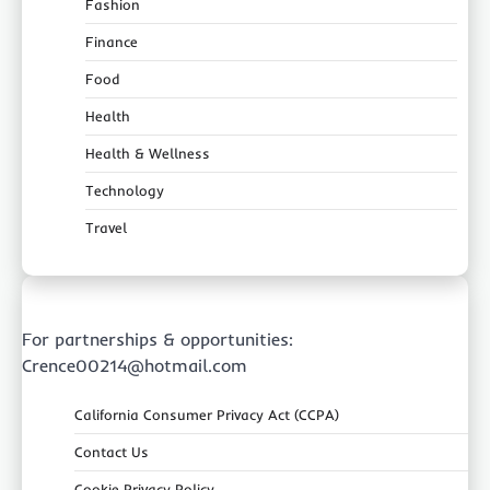
Fashion
Finance
Food
Health
Health & Wellness
Technology
Travel
For partnerships & opportunities:
Crence00214@hotmail.com
California Consumer Privacy Act (CCPA)
Contact Us
Cookie Privacy Policy