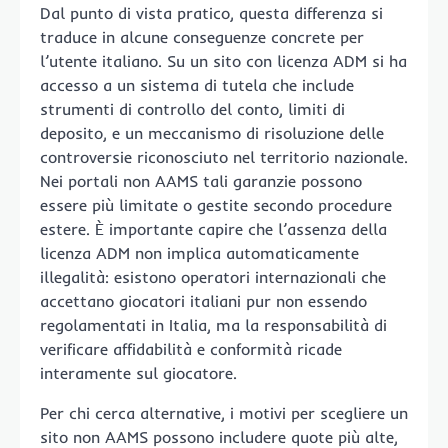
Dal punto di vista pratico, questa differenza si
traduce in alcune conseguenze concrete per
l’utente italiano. Su un sito con licenza ADM si ha
accesso a un sistema di tutela che include
strumenti di controllo del conto, limiti di
deposito, e un meccanismo di risoluzione delle
controversie riconosciuto nel territorio nazionale.
Nei portali non AAMS tali garanzie possono
essere più limitate o gestite secondo procedure
estere. È importante capire che l’assenza della
licenza ADM non implica automaticamente
illegalità: esistono operatori internazionali che
accettano giocatori italiani pur non essendo
regolamentati in Italia, ma la responsabilità di
verificare affidabilità e conformità ricade
interamente sul giocatore.
Per chi cerca alternative, i motivi per scegliere un
sito non AAMS possono includere quote più alte,