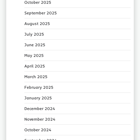
October 2025
September 2025
August 2025
July 2025
June 2025
May 2025
April 2025
March 2025
February 2025
January 2025
December 2024
November 2024
October 2024