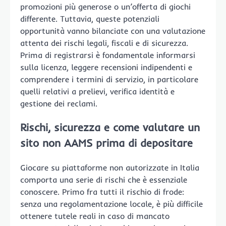
promozioni più generose o un’offerta di giochi
differente. Tuttavia, queste potenziali
opportunità vanno bilanciate con una valutazione
attenta dei rischi legali, fiscali e di sicurezza.
Prima di registrarsi è fondamentale informarsi
sulla licenza, leggere recensioni indipendenti e
comprendere i termini di servizio, in particolare
quelli relativi a prelievi, verifica identità e
gestione dei reclami.
Rischi, sicurezza e come valutare un
sito non AAMS prima di depositare
Giocare su piattaforme non autorizzate in Italia
comporta una serie di rischi che è essenziale
conoscere. Primo fra tutti il rischio di frode:
senza una regolamentazione locale, è più difficile
ottenere tutele reali in caso di mancato