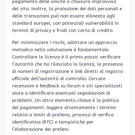
pagamento delle vincite o chiusura improvvisa
del sito. Inoltre, la protezione dei dati personali e
delle transazioni può non essere allineata agli
standard europei, con potenziali vulnerabilità in
termini di privacy e frodi con carta di credito.
Per minimizzare i rischi, adottare un approccio
metodico nella valutazione è fondamentale.
Controllare la licenza è il primo passo: verificare
l’autorità che ha rilasciato la licenza, la presenza
di numeri di registrazione e link diretti al registro
ufficiale dell’autorità di controllo. Cercare
recensioni e feedback su forum e siti specializzati
aiuta a identificare eventuali segnalazioni di
problemi. Un altro elemento chiave è la politica
dei pagamenti: leggere attentamente i termini
relativi a limiti di prelievo, processi di verifica
identificativa (KYC) e tempistiche per
l’elaborazione dei prelievi.