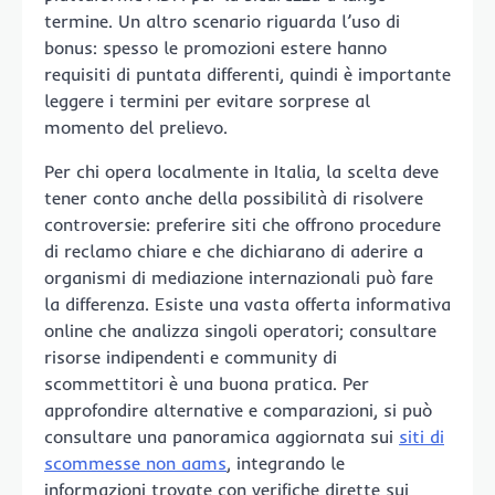
termine. Un altro scenario riguarda l’uso di
bonus: spesso le promozioni estere hanno
requisiti di puntata differenti, quindi è importante
leggere i termini per evitare sorprese al
momento del prelievo.
Per chi opera localmente in Italia, la scelta deve
tener conto anche della possibilità di risolvere
controversie: preferire siti che offrono procedure
di reclamo chiare e che dichiarano di aderire a
organismi di mediazione internazionali può fare
la differenza. Esiste una vasta offerta informativa
online che analizza singoli operatori; consultare
risorse indipendenti e community di
scommettitori è una buona pratica. Per
approfondire alternative e comparazioni, si può
consultare una panoramica aggiornata sui
siti di
scommesse non aams
, integrando le
informazioni trovate con verifiche dirette sui