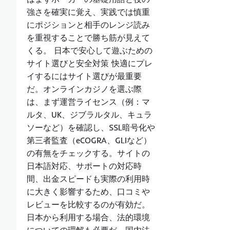
強さを確実に覚え、実践では慎重
にポジションと相手のレンジ読み
を重視することで勝ち筋が見えて
くる。 日本で安心して遊ぶための
サイト選びと安全対策 快適にプレ
イするにはサイト選びが最重要
だ。オンラインカジノを選ぶ際
は、まず運営ライセンス（例：マ
ルタ、UK、ジブラルタル、キュラ
ソーなど）を確認し、SSL暗号化や
第三者監査（eCOGRA、GLIなど）
の有無をチェックする。サイトの
日本語対応、サポートの対応時
間、出金スピードも実際の利用時
に大きく影響するため、口コミや
レビューを比較するのが有効だ。
日本から利用する場合、法的環境