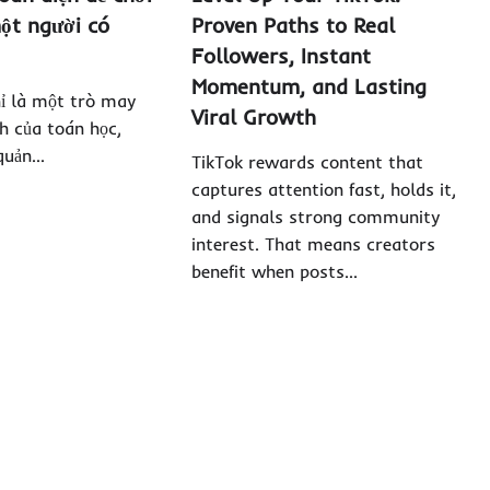
ột người có
Proven Paths to Real
Followers, Instant
Momentum, and Lasting
ỉ là một trò may
Viral Growth
ích của toán học,
 quản…
TikTok rewards content that
captures attention fast, holds it,
and signals strong community
interest. That means creators
benefit when posts…