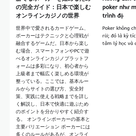
の完全ガイド：日本で楽しむ
poker như m
オンラインカジノの世界
trình độ
世界中で愛されるカードゲーム、
Poker không ch
ポーカーはテクニックと心理戦が
rủi; đó là kỳ t
融合するゲームだ。日本から楽し
tâm lý học và
む場合、スマートフォンやPCで遊
べるオンラインカジノプラットフ
ォームは多彩になり、初心者から
上級者まで幅広く楽しめる環境が
整っている。ここでは、基本ルー
ルからサイトの選び方、安全対
策、実践に使える戦略までを詳し
く解説し、日本で快適に遊ぶため
のポイントを分かりやすく紹介す
る。 オンラインポーカーの基本と
主要バリエーション ポーカーには
多くのルールがあるが、オンライ