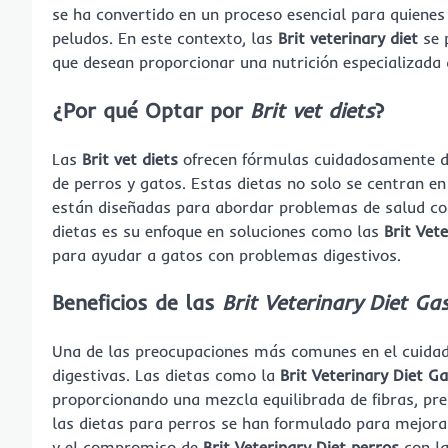
se ha convertido en un proceso esencial para quiene
peludos. En este contexto, las
Brit veterinary diet
se 
que desean proporcionar una nutrición especializada 
¿Por qué Optar por
Brit vet diets
?
Las
Brit vet diets
ofrecen fórmulas cuidadosamente des
de perros y gatos. Estas dietas no solo se centran en
están diseñadas para abordar problemas de salud c
dietas es su enfoque en soluciones como las
Brit Vet
para ayudar a gatos con problemas digestivos.
Beneficios de las
Brit Veterinary Diet Ga
Una de las preocupaciones más comunes en el cuidad
digestivas. Las dietas como la
Brit Veterinary Diet G
proporcionando una mezcla equilibrada de fibras, pre
las dietas para perros se han formulado para mejorar
y el compromiso de
Brit Veterinary Diet perros
con la