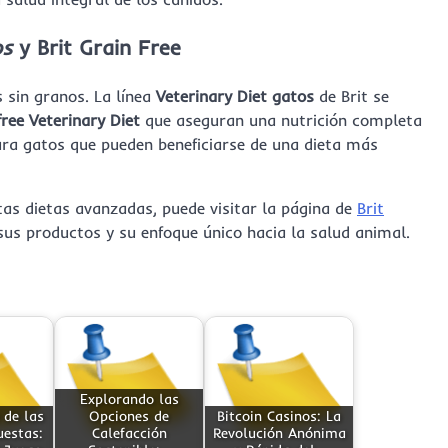
os
y Brit Grain Free
 sin granos. La línea
Veterinary Diet gatos
de Brit se
free Veterinary Diet
que aseguran una nutrición completa
ara gatos que pueden beneficiarse de una dieta más
tas dietas avanzadas, puede visitar la página de
Brit
us productos y su enfoque único hacia la salud animal.
Explorando las
 de las
Opciones de
Bitcoin Casinos: La
uestas:
Calefacción
Revolución Anónima