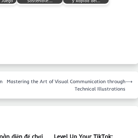
 Juego
Sostenible:…
y Rápida del…
un
Mastering the Art of Visual Communication through
⟶
Technical Illustrations
oàn diện để chơi
Level Up Your TikTok: