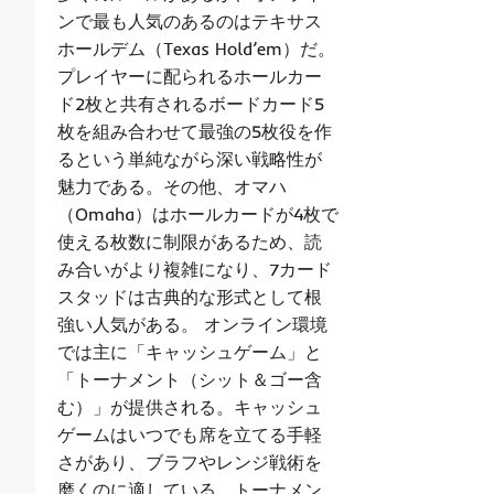
ンで最も人気のあるのはテキサス
ホールデム（Texas Hold’em）だ。
プレイヤーに配られるホールカー
ド2枚と共有されるボードカード5
枚を組み合わせて最強の5枚役を作
るという単純ながら深い戦略性が
魅力である。その他、オマハ
（Omaha）はホールカードが4枚で
使える枚数に制限があるため、読
み合いがより複雑になり、7カード
スタッドは古典的な形式として根
強い人気がある。 オンライン環境
では主に「キャッシュゲーム」と
「トーナメント（シット＆ゴー含
む）」が提供される。キャッシュ
ゲームはいつでも席を立てる手軽
さがあり、ブラフやレンジ戦術を
磨くのに適している。トーナメン