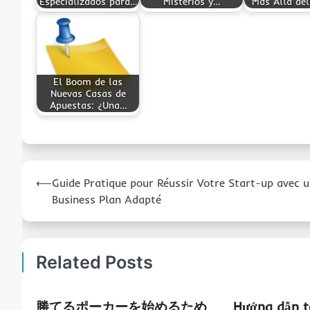
Especializados para…
Misterios y…
Más Allá del
El Boom de las
Nuevas Casas de
Apuestas: ¿Una…
Post
⟵
Guide Pratique pour Réussir Votre Start-up avec 
navigation
Business Plan Adapté
Related Posts
勝てるポーカーを始めるため
Hướng dẫn t