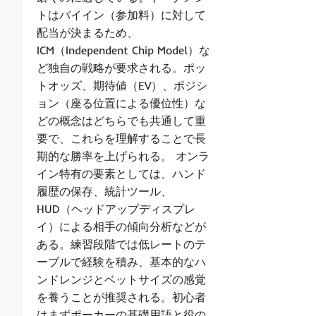
トはバイイン（参加料）に対して
配当が決まるため、
ICM（Independent Chip Model）な
ど独自の戦略が要求される。ポッ
トオッズ、期待値（EV）、ポジシ
ョン（座る位置による優位性）な
どの概念はどちらでも共通して重
要で、これらを理解することで長
期的な勝率を上げられる。 オンラ
イン特有の要素としては、ハンド
履歴の保存、統計ツール、
HUD（ヘッドアップディスプレ
イ）による相手の傾向分析などが
ある。練習段階では低レートのテ
ーブルで経験を積み、基本的なハ
ンドレンジとベットサイズの感覚
を養うことが推奨される。初心者
はまずポーカーの基礎用語と役の