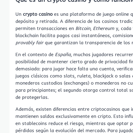
Un
crypto casino
es una plataforma de juego online 
depósito y retirada. A diferencia de los casinos trad
permiten transacciones en
Bitcoin
,
Ethereum
y, cada
blockchain facilita pagos casi instantáneos, comisio
provably fair
que garantizan la transparencia de los 
En el contexto de
España
, muchos jugadores recurre
posibilidad de mantener cierto grado de privacidad fin
demasiado: para jugar hace falta una cuenta, verificar
juegos clásicos como slots, ruleta, blackjack o salas
monederos custodios (exchanges) o monederos no cust
para principiantes; el segundo otorga control total s
de protegerlas.
Además, existen diferencias entre criptocasinos que 
mantienen saldos exclusivamente en cripto. Esto influ
en stablecoins reduce el riesgo, mientras que optar 
pérdidas según la evolución del mercado. Para jugad