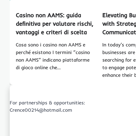
Casino non AAMS: guida
Elevating B
definitiva per valutare rischi,
with Strate
vantaggi e criteri di scelta
Communicat
Cosa sono i casino non AAMS e
In today’s com
perché esistono I termini “casino
businesses are
non AAMS” indicano piattaforme
searching for e
di gioco online che…
to engage pote
enhance their 
For partnerships & opportunities:
Crence00214@hotmail.com