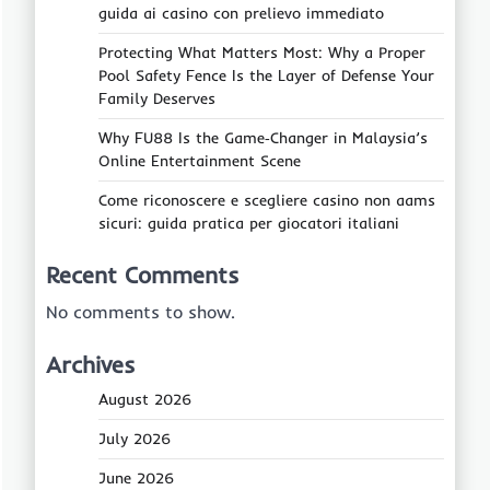
guida ai casino con prelievo immediato
Protecting What Matters Most: Why a Proper
Pool Safety Fence Is the Layer of Defense Your
Family Deserves
Why FU88 Is the Game‑Changer in Malaysia’s
Online Entertainment Scene
Come riconoscere e scegliere casino non aams
sicuri: guida pratica per giocatori italiani
Recent Comments
No comments to show.
Archives
August 2026
July 2026
June 2026