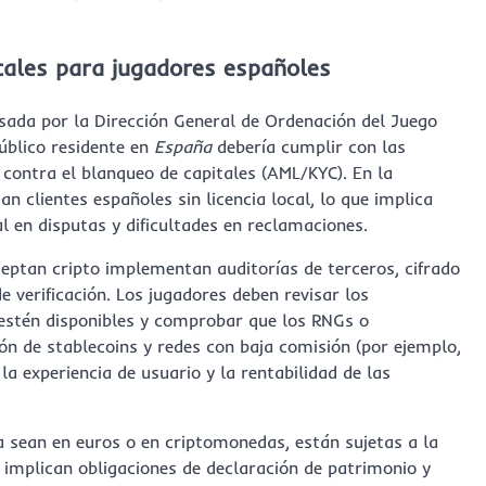
scales para jugadores españoles
isada por la Dirección General de Ordenación del Juego
público residente en
España
debería cumplir con las
 contra el blanqueo de capitales (AML/KYC). En la
n clientes españoles sin licencia local, lo que implica
al en disputas y dificultades en reclamaciones.
eptan cripto implementan auditorías de terceros, cifrado
e verificación. Los jugadores deben revisar los
 estén disponibles y comprobar que los RNGs o
n de stablecoins y redes con baja comisión (por ejemplo,
a experiencia de usuario y la rentabilidad de las
ya sean en euros o en criptomonedas, están sujetas a la
 implican obligaciones de declaración de patrimonio y