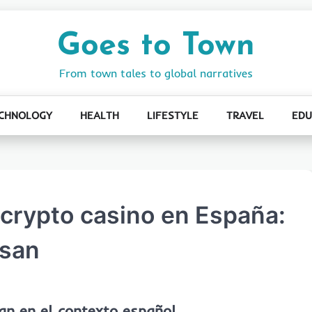
Goes to Town
From town tales to global narratives
CHNOLOGY
HEALTH
LIFESTYLE
TRAVEL
EDU
 crypto casino en España:
esan
an en el contexto español