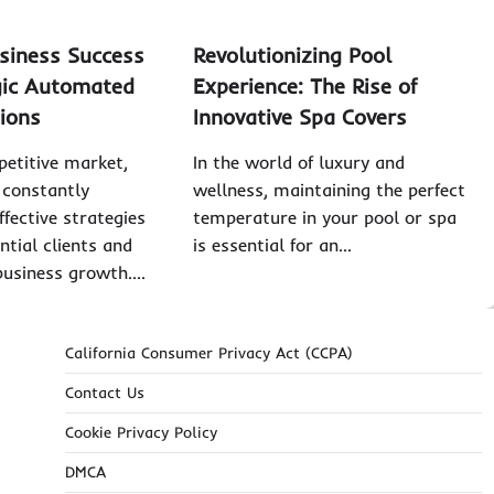
usiness Success
Revolutionizing Pool
gic Automated
Experience: The Rise of
ions
Innovative Spa Covers
petitive market,
In the world of luxury and
 constantly
wellness, maintaining the perfect
ffective strategies
temperature in your pool or spa
ntial clients and
is essential for an…
business growth.…
California Consumer Privacy Act (CCPA)
Contact Us
Cookie Privacy Policy
DMCA