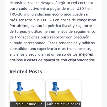
depósitos reduce riesgos. Elegir la red correcta
para cada activo evita pagar de más: USDT en
TRC-20 o una sidechain económica puede ser
más sensato que ERC-20 en horas de congestión.
Por último, evalúa la política fiscal y regulatoria
de tu país y utiliza herramientas de seguimiento
de transacciones para reportar con precisión
cuando corresponda. Estas tendencias y hábitos
consolidan una experiencia más transparente,
eficiente y segura en el universo de los
mejores
casinos y casas de apuestas con criptomonedas
.
Related Posts:
Bitcoin Casinos: La
Guía definitiva de los