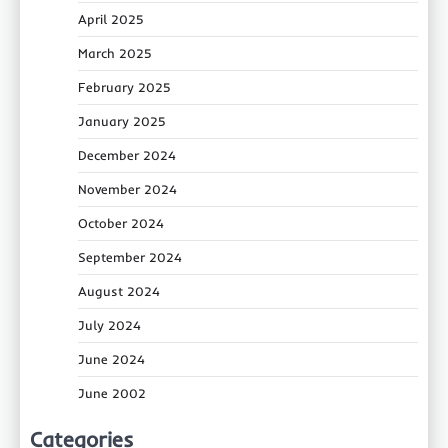
April 2025
March 2025
February 2025
January 2025
December 2024
November 2024
October 2024
September 2024
August 2024
July 2024
June 2024
June 2002
Categories