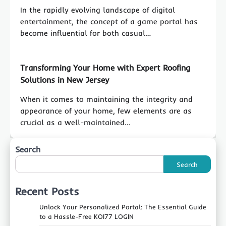
In the rapidly evolving landscape of digital
entertainment, the concept of a game portal has
become influential for both casual…
Transforming Your Home with Expert Roofing
Solutions in New Jersey
When it comes to maintaining the integrity and
appearance of your home, few elements are as
crucial as a well-maintained…
Search
Search
Recent Posts
Unlock Your Personalized Portal: The Essential Guide
to a Hassle-Free KOI77 LOGIN