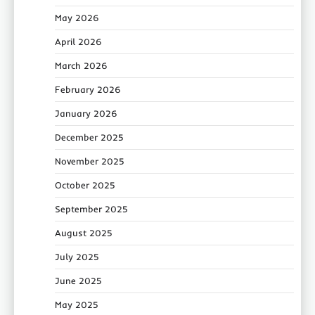
May 2026
April 2026
March 2026
February 2026
January 2026
December 2025
November 2025
October 2025
September 2025
August 2025
July 2025
June 2025
May 2025