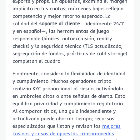
eSports y props. En apuestas, examina el margen
implícito en las cuotas; márgenes bajos reflejan
competencia y mejor retorno esperado. La
calidad del
soporte al cliente
—idealmente 24/7
y en español—, las herramientas de juego
responsable (límites, autoexclusión, reality
checks) y la seguridad técnica (TLS actualizado,
segregación de fondos, prácticas de cold storage)
completan el cuadro.
Finalmente, considera la flexibilidad de identidad
y cumplimiento. Muchos operadores cripto
realizan KYC proporcional al riesgo, activándolo
en umbrales altos o ante señales de alerta. Esto
equilibra privacidad y cumplimiento regulatorio.
Al comparar sitios, una guía independiente y
actualizada puede ahorrar tiempo; recursos
especializados que listan y revisan los
mejores
casinos y casas de apuestas criptomonedas