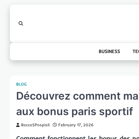
Skip
to
content
BUSINESS
TE
BLOG
Découvrez comment max
aux bonus paris sportif
RoccoSPospisil
February 17, 2026
Comment fonctionnent les bonus des par