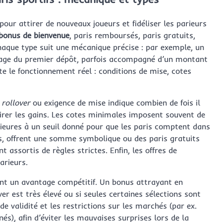
ur attirer de nouveaux joueurs et fidéliser les parieurs
bonus de bienvenue
, paris remboursés, paris gratuits,
haque type suit une mécanique précise : par exemple, un
age du premier dépôt, parfois accompagné d’un montant
e le fonctionnement réel : conditions de mise, cotes
e
rollover
ou exigence de mise indique combien de fois il
irer les gains. Les cotes minimales imposent souvent de
ieures à un seuil donné pour que les paris comptent dans
es, offrent une somme symbolique ou des paris gratuits
assortis de règles strictes. Enfin, les offres de
arieurs.
vient un avantage compétitif. Un bonus attrayant en
er est très élevé ou si seules certaines sélections sont
de validité et les restrictions sur les marchés (par ex.
s), afin d’éviter les mauvaises surprises lors de la