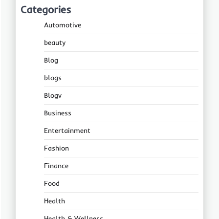
Categories
Automotive
beauty
Blog
blogs
Blogv
Business
Entertainment
Fashion
Finance
Food
Health
Health & Wellness