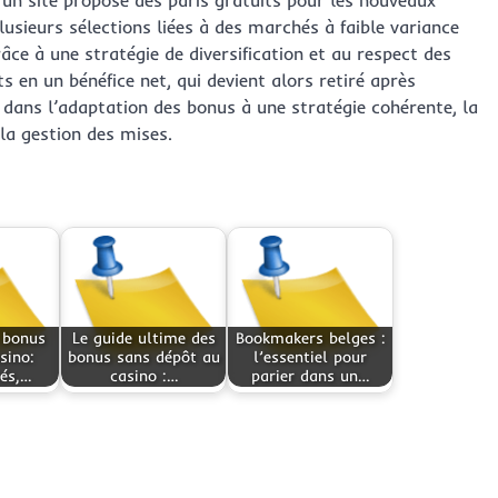
plusieurs sélections liées à des marchés à faible variance
âce à une stratégie de diversification et au respect des
s en un bénéfice net, qui devient alors retiré après
 dans l’adaptation des bonus à une stratégie cohérente, la
 la gestion des mises.
 bonus
Le guide ultime des
Bookmakers belges :
sino:
bonus sans dépôt au
l’essentiel pour
és,…
casino :…
parier dans un…