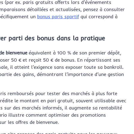
 (par ex. paris gratuits offerts lors d’événements
mparaisons détaillées et actualisées, pensez à consulter
pécifiquement un
bonus paris sportif
qui correspond à
rer parti des bonus dans la pratique
de bienvenue
équivalent à 100 % de son premier dépôt,
poser 50 € et reçoit 50 € de bonus. En répartissant ses
le, il atteint l’exigence sans exposer toute sa bankroll.
e partie des gains, démontrant l’importance d’une gestion
paris remboursés pour tester des marchés à plus forte
édite le montant en pari gratuit, souvent utilisable avec
ts sur des marchés informés, il augmente sa rentabilité
énario illustre comment optimiser des promotions
ur les offres de bienvenue.
 un site propose des paris gratuits pour les nouveaux