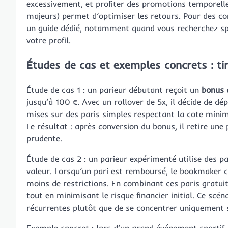
excessivement, et profiter des promotions temporelles
majeurs) permet d’optimiser les retours. Pour des co
un guide dédié, notamment quand vous recherchez s
votre profil.
Études de cas et exemples concrets : ti
Étude de cas 1 : un parieur débutant reçoit un
bonus 
jusqu’à 100 €. Avec un rollover de 5x, il décide de dé
mises sur des paris simples respectant la cote minima
Le résultat : après conversion du bonus, il retire un
prudente.
Étude de cas 2 : un parieur expérimenté utilise des 
valeur. Lorsqu’un pari est remboursé, le bookmaker cr
moins de restrictions. En combinant ces paris gratui
tout en minimisant le risque financier initial. Ce sc
récurrentes plutôt que de se concentrer uniquement s
Exemple concret : lors d’un grand événement sportif,