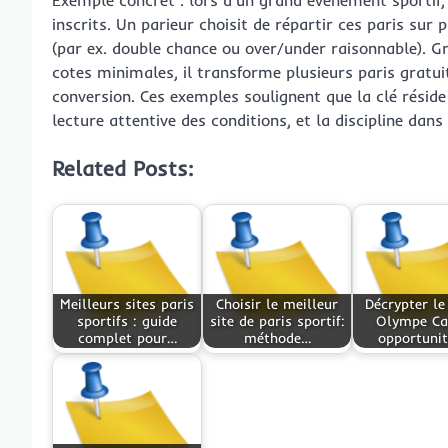
inscrits. Un parieur choisit de répartir ces paris sur 
(par ex. double chance ou over/under raisonnable). Gr
cotes minimales, il transforme plusieurs paris gratuit
conversion. Ces exemples soulignent que la clé réside
lecture attentive des conditions, et la discipline dans
Related Posts:
Meilleurs sites paris
Choisir le meilleur
Décrypter le
sportifs : guide
site de paris sportif:
Olympe Ca
complet pour…
méthode…
opportunit