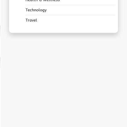
Technology
Travel