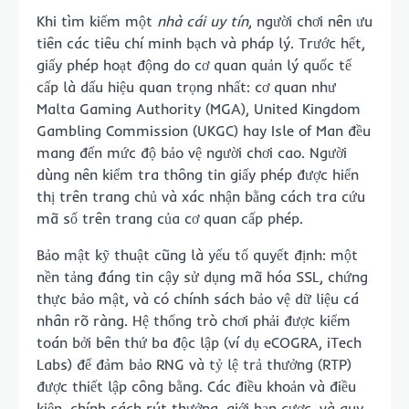
Khi tìm kiếm một
nhà cái uy tín
, người chơi nên ưu
tiên các tiêu chí minh bạch và pháp lý. Trước hết,
giấy phép hoạt động do cơ quan quản lý quốc tế
cấp là dấu hiệu quan trọng nhất: cơ quan như
Malta Gaming Authority (MGA), United Kingdom
Gambling Commission (UKGC) hay Isle of Man đều
mang đến mức độ bảo vệ người chơi cao. Người
dùng nên kiểm tra thông tin giấy phép được hiển
thị trên trang chủ và xác nhận bằng cách tra cứu
mã số trên trang của cơ quan cấp phép.
Bảo mật kỹ thuật cũng là yếu tố quyết định: một
nền tảng đáng tin cậy sử dụng mã hóa SSL, chứng
thực bảo mật, và có chính sách bảo vệ dữ liệu cá
nhân rõ ràng. Hệ thống trò chơi phải được kiểm
toán bởi bên thứ ba độc lập (ví dụ eCOGRA, iTech
Labs) để đảm bảo RNG và tỷ lệ trả thưởng (RTP)
được thiết lập công bằng. Các điều khoản và điều
kiện, chính sách rút thưởng, giới hạn cược, và quy