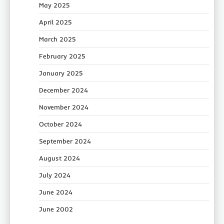
May 2025
April 2025
March 2025
February 2025
January 2025
December 2024
November 2024
October 2024
September 2024
August 2024
July 2024
June 2024
June 2002