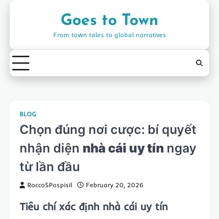
Skip
to
Goes to Town
content
From town tales to global narratives
BLOG
Chọn đúng nơi cược: bí quyết
nhận diện
nhà cái uy tín
ngay
từ lần đầu
RoccoSPospisil
February 20, 2026
Tiêu chí xác định
nhà cái uy tín