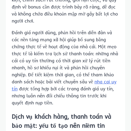
định về bonus cần được trình bày rõ ràng, dễ đọc
và không chứa điều khoản mập mờ gây bất lợi cho
người chơi.
Đánh giá người dùng, phản hồi trên diễn đàn và
các nền tảng mạng xã hội giúp bổ sung bằng
chứng thực tế về hoạt động của nhà cái. Một mẹo
thực tế là kiểm tra lịch sử thanh toán: những nhà
cái có uy tín thường có thời gian xử lý rút tiền
nhanh, hồ sơ khiếu nại ít và phản hồi chuyên
nghiệp. Để tiết kiệm thời gian, có thể tham khảo
danh sách hoặc bài viết chuyên sâu về
nha cai uy
tín
được tổng hợp bởi các trang đánh giá uy tín,
nhưng luôn nên đối chiếu thông tin trước khi
quyết định nạp tiền.
Dịch vụ khách hàng, thanh toán và
bảo mật: yếu tố tạo nên niềm tin