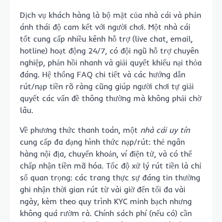
Dịch vụ khách hàng là bộ mặt của nhà cái và phản
ánh thái độ cam kết với người chơi. Một nhà cái
tốt cung cấp nhiều kênh hỗ trợ (live chat, email,
hotline) hoạt động 24/7, có đội ngũ hỗ trợ chuyên
nghiệp, phản hồi nhanh và giải quyết khiếu nại thỏa
đáng. Hệ thống FAQ chi tiết và các hướng dẫn
rút/nạp tiền rõ ràng cũng giúp người chơi tự giải
quyết các vấn đề thông thường mà không phải chờ
lâu.
Về phương thức thanh toán, một
nhà cái uy tín
cung cấp đa dạng hình thức nạp/rút: thẻ ngân
hàng nội địa, chuyển khoản, ví điện tử, và có thể
chấp nhận tiền mã hóa. Tốc độ xử lý rút tiền là chỉ
số quan trọng: các trang thực sự đáng tin thường
ghi nhận thời gian rút từ vài giờ đến tối đa vài
ngày, kèm theo quy trình KYC minh bạch nhưng
không quá rườm rà. Chính sách phí (nếu có) cần