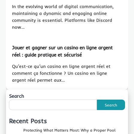
In the evolving world of digital communication,
maintaining a dynamic and engaging online
community is essential. Platforms like Discord
now…
Jouer et gagner sur un casino en ligne argent
réel : guide pratique et sécurisé
Qu’est-ce qu’un casino en ligne argent réel et
comment ça fonctionne ? Un casino en ligne
argent réel permet aux…
Search
Search
Recent Posts
Protecting What Matters Most: Why a Proper Pool