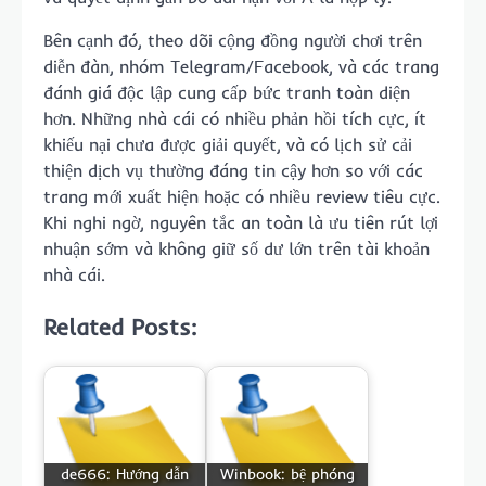
Bên cạnh đó, theo dõi cộng đồng người chơi trên
diễn đàn, nhóm Telegram/Facebook, và các trang
đánh giá độc lập cung cấp bức tranh toàn diện
hơn. Những nhà cái có nhiều phản hồi tích cực, ít
khiếu nại chưa được giải quyết, và có lịch sử cải
thiện dịch vụ thường đáng tin cậy hơn so với các
trang mới xuất hiện hoặc có nhiều review tiêu cực.
Khi nghi ngờ, nguyên tắc an toàn là ưu tiên rút lợi
nhuận sớm và không giữ số dư lớn trên tài khoản
nhà cái.
Related Posts:
de666: Hướng dẫn
Winbook: bệ phóng