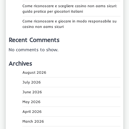
Come riconoscere e scegliere casino non aams sicuri:
guida pratica per giocatori italiani
Come riconoscere e giocare in modo responsabile su
casino non aams sicuri
Recent Comments
No comments to show.
Archives
August 2026
July 2026
June 2026
May 2026
April 2026
March 2026