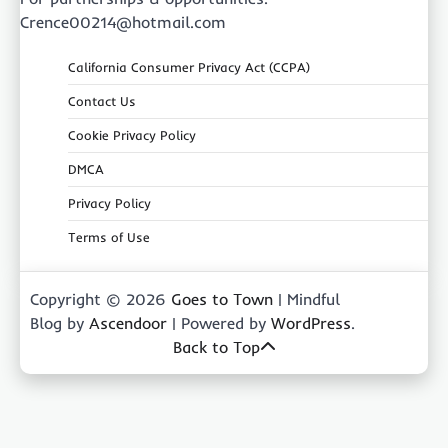
Crence00214@hotmail.com
California Consumer Privacy Act (CCPA)
Contact Us
Cookie Privacy Policy
DMCA
Privacy Policy
Terms of Use
Copyright © 2026
Goes to Town
| Mindful
Blog by
Ascendoor
| Powered by
WordPress
.
Back to Top