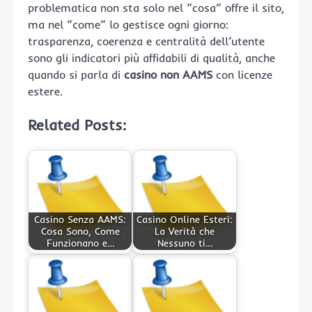
problematica non sta solo nel “cosa” offre il sito,
ma nel “come” lo gestisce ogni giorno:
trasparenza, coerenza e centralità dell’utente
sono gli indicatori più affidabili di qualità, anche
quando si parla di
casino non AAMS
con licenze
estere.
Related Posts:
Casino Senza AAMS:
Casino Online Esteri:
Cosa Sono, Come
La Verità che
Funzionano e…
Nessuno ti…