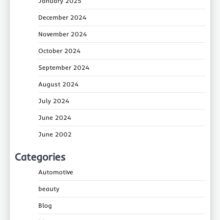
January 2025
December 2024
November 2024
October 2024
September 2024
August 2024
July 2024
June 2024
June 2002
Categories
Automotive
beauty
Blog