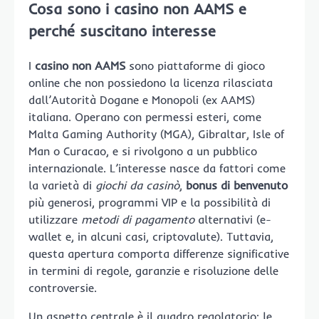
Cosa sono i casino non AAMS e
perché suscitano interesse
I
casino non AAMS
sono piattaforme di gioco
online che non possiedono la licenza rilasciata
dall’Autorità Dogane e Monopoli (ex AAMS)
italiana. Operano con permessi esteri, come
Malta Gaming Authority (MGA), Gibraltar, Isle of
Man o Curacao, e si rivolgono a un pubblico
internazionale. L’interesse nasce da fattori come
la varietà di
giochi da casinò
,
bonus di benvenuto
più generosi, programmi VIP e la possibilità di
utilizzare
metodi di pagamento
alternativi (e-
wallet e, in alcuni casi, criptovalute). Tuttavia,
questa apertura comporta differenze significative
in termini di regole, garanzie e risoluzione delle
controversie.
Un aspetto centrale è il quadro regolatorio: le