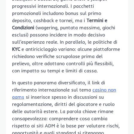
progressivi internazionali. I pacchetti
promozionali includono bonus sul primo
deposito, cashback e tornei, ma i
Termini e
Condizioni
(wagering, puntata massima, giochi
esclusi) possono incidere in modo decisivo
sull’esperienza reale. In parallelo, le politiche di
KYC
e antiriciclaggio variano: alcune piattaforme
richiedono verifiche scrupolose prima del
prelievo, altre adottano controlli più flessibili,
con impatto su tempi e limiti di cassa.
In questo panorama diversificato, il link di
riferimento internazionale sul tema
casino non
aams
si inserisce spesso in discussioni su
regolamentazione, diritti del giocatore e ruolo
delle autorità estere. La parola chiave rimane
consapevolezza: comprendere cosa cambia
rispetto ai siti ADM è la base per valutare rischi,
opportunità e quali standard si ritengono