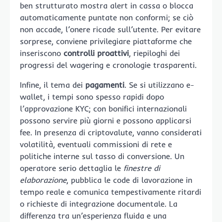
ben strutturato mostra alert in cassa o blocca
automaticamente puntate non conformi; se ciò
non accade, l’onere ricade sull’utente. Per evitare
sorprese, conviene privilegiare piattaforme che
inseriscono
controlli proattivi
, riepiloghi dei
progressi del wagering e cronologie trasparenti.
Infine, il tema dei
pagamenti
. Se si utilizzano e-
wallet, i tempi sono spesso rapidi dopo
l’approvazione KYC; con bonifici internazionali
possono servire più giorni e possono applicarsi
fee. In presenza di criptovalute, vanno considerati
volatilità, eventuali commissioni di rete e
politiche interne sul tasso di conversione. Un
operatore serio dettaglia le
finestre di
elaborazione
, pubblica le code di lavorazione in
tempo reale e comunica tempestivamente ritardi
o richieste di integrazione documentale. La
differenza tra un’esperienza fluida e una