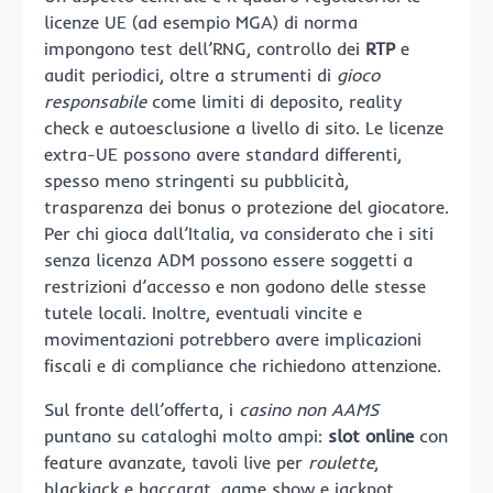
licenze UE (ad esempio MGA) di norma
impongono test dell’RNG, controllo dei
RTP
e
audit periodici, oltre a strumenti di
gioco
responsabile
come limiti di deposito, reality
check e autoesclusione a livello di sito. Le licenze
extra-UE possono avere standard differenti,
spesso meno stringenti su pubblicità,
trasparenza dei bonus o protezione del giocatore.
Per chi gioca dall’Italia, va considerato che i siti
senza licenza ADM possono essere soggetti a
restrizioni d’accesso e non godono delle stesse
tutele locali. Inoltre, eventuali vincite e
movimentazioni potrebbero avere implicazioni
fiscali e di compliance che richiedono attenzione.
Sul fronte dell’offerta, i
casino non AAMS
puntano su cataloghi molto ampi:
slot online
con
feature avanzate, tavoli live per
roulette
,
blackjack e baccarat, game show e jackpot