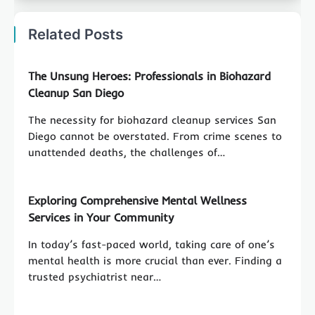
Related Posts
The Unsung Heroes: Professionals in Biohazard
Cleanup San Diego
The necessity for biohazard cleanup services San
Diego cannot be overstated. From crime scenes to
unattended deaths, the challenges of…
Exploring Comprehensive Mental Wellness
Services in Your Community
In today’s fast-paced world, taking care of one’s
mental health is more crucial than ever. Finding a
trusted psychiatrist near…