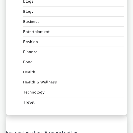
blogs
Blogv
Business
Entertainment
Fashion
Finance
Food
Health
Health & Wellness
Technology
Travel
For partnerships & opportunities: