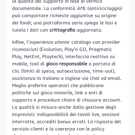
la qualità del supporto in fase di verifica
documentale. La conformità
AML
(antiriciclaggio)
può comportare richieste aggiuntive su origine
dei fondi; una piattaforma seria spiega le fasi e
tutela i dati con
crittografia
aggiornata.
Infine, l’
esperienza utente
: catalogo con provider
riconosciuti (Evolution, Play’n GO, Pragmatic
Play, NetEnt, Playtech), interfaccia reattiva su
mobile, tool di
gioco responsabile
a portata di
clic (limiti di spesa, autoesclusione, time-out),
assistenza in italiano o inglese via chat ed email.
Meglio preferire operatori che pubblicano
politiche sul gioco minorile, link a enti di
supporto e procedure chiare di chiusura account.
La qualità si misura anche dalla gestione degli
imprevisti: indisponibilità dei tavoli live, sessioni
interrotte, accrediti bonus errati. La risposta del
servizio clienti e la coerenza con le policy