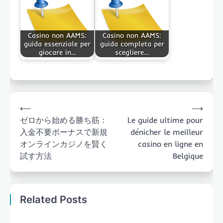
Casino non AAMS:
Casino non AAMS:
guida essenziale per
guida completa per
giocare in…
scegliere…
Post
⟵
⟶
navigation
ゼロから始める勝ち筋：
Le guide ultime pour
入金不要ボーナスで新規
dénicher le meilleur
オンラインカジノを賢く
casino en ligne en
試す方法
Belgique
Related Posts