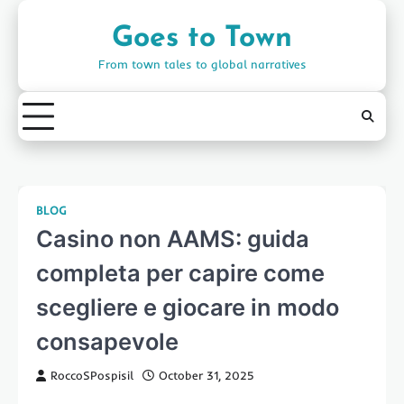
Skip
to
Goes to Town
content
From town tales to global narratives
BLOG
Casino non AAMS: guida
completa per capire come
scegliere e giocare in modo
consapevole
RoccoSPospisil
October 31, 2025