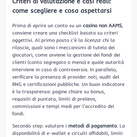
Criteri di valutazione e casi reali:
come scegliere e cosa aspettarsi
Prima di aprire un conto su un
casino non AAMS
,
conviene creare una checklist basata su criteri
oggettivi. Al primo posto c’è la
licenza
: chi la
rilascia, quali sono i meccanismi di tutela dei
giocatori, come avviene la gestione dei fondi dei
clienti (conto segregato o meno) e quale autorità
interviene in caso di controversia. In parallelo,
verificare la presenza di provider noti, audit del
RNG e certificazioni pubbliche. Un buon indicatore
è la trasparenza: pagine chiare su bonus,
requisiti di puntata, limiti di prelievo,
commissioni e tempi medi per l’accredito dei
fondi.
Secondo step: valutare i
metodi di pagamento
. La
disponibilità di e-wallet e circuiti affidabili, limiti