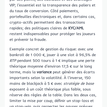
VIP; l’essentiel est la transparence des paliers et
du taux de conversion. Côté paiements,
portefeuilles électroniques et, dans certains cas,
crypto-actifs permettent des transactions
rapides; des politiques claires de
KYC/AML
restent indispensables pour protéger les joueurs
et prévenir la fraude.
Exemple concret de gestion du risque: avec une
bankroll de 1 000 €, jouer à une slot à 96,5% de
RTP
pendant 500 tours à 1 € implique une perte
théorique moyenne d’environ 17,5 € sur le long
terme, mais la
variance
peut générer des écarts
importants selon la volatilité. À l’inverse, 150
mains de blackjack à 5 € avec
stratégie de base
exposent à un coût théorique plus faible, sous
réserve des règles de la table. Dans les deux cas,
limiter la mise par coup, définir un stop-loss et
un stop-win, puis respecter les pauses prévues,