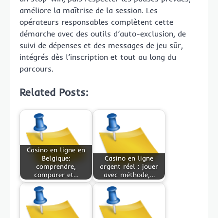
améliore la maîtrise de la session. Les
opérateurs responsables complètent cette
démarche avec des outils d’auto-exclusion, de
suivi de dépenses et des messages de jeu sûr,
intégrés dès l’inscription et tout au long du
parcours.
Related Posts:
Casino en ligne en
Belgique:
Casino en ligne
comprendre,
argent réel : jouer
comparer et…
avec méthode,…