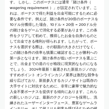
す。 しかし、このボーナスには通常「賭け条件（
wagering requirement ）」が設定されています。こ
れは、ボーナスで得た利益を出金可能にするために必
要な条件です。例えば、賭け条件が20倍のボーナスを
10ドル分獲得した場合、10ドル × 20倍 = 200ドル分
の賭け金をゲームで消化する必要があります。この条
件をクリアして初めて、獲得したお金を自身のものと
して出金できる権利が得られます。したがって、ボー
ナスを選択する際は、その額面の大きさだけでなく、
この賭け条件の倍率も慎重に確認することが勝利への
第一歩となります。賭け条件が低いボーナスを選ぶこ
とで、出金までの道のりが格段に現実的なものになる
でしょう。 2024年最新！厳選された新規カジノのお
すすめポイント オンラインカジノ業界は激烈な競争を
繰り広げており、新規参入するカジノサイトは既存の
大手サイトに対抗するために、非常に豪華で魅力的な
入金不要ボーナスを提供する傾向にあります。これら
の新しいカジノは、最新のテクノロジーを採用し、洗
練されたユーザーインターフェース、豊富なゲームラ
インナリー、そして何よりも顧客を呼び込むための破