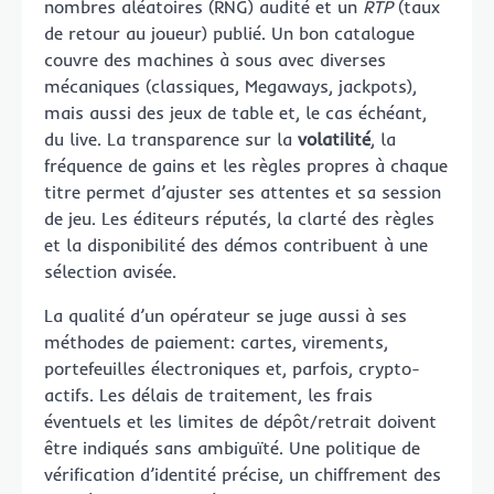
nombres aléatoires (RNG) audité et un
RTP
(taux
de retour au joueur) publié. Un bon catalogue
couvre des machines à sous avec diverses
mécaniques (classiques, Megaways, jackpots),
mais aussi des jeux de table et, le cas échéant,
du live. La transparence sur la
volatilité
, la
fréquence de gains et les règles propres à chaque
titre permet d’ajuster ses attentes et sa session
de jeu. Les éditeurs réputés, la clarté des règles
et la disponibilité des démos contribuent à une
sélection avisée.
La qualité d’un opérateur se juge aussi à ses
méthodes de paiement: cartes, virements,
portefeuilles électroniques et, parfois, crypto-
actifs. Les délais de traitement, les frais
éventuels et les limites de dépôt/retrait doivent
être indiqués sans ambiguïté. Une politique de
vérification d’identité précise, un chiffrement des