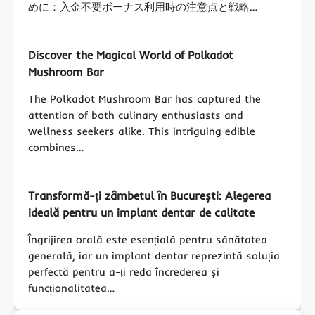
めに：入金不要ボーナス利用時の注意点と戦略…
Discover the Magical World of Polkadot
Mushroom Bar
The Polkadot Mushroom Bar has captured the
attention of both culinary enthusiasts and
wellness seekers alike. This intriguing edible
combines…
Transformă-ți zâmbetul în București: Alegerea
ideală pentru un implant dentar de calitate
Îngrijirea orală este esențială pentru sănătatea
generală, iar un implant dentar reprezintă soluția
perfectă pentru a-ți reda încrederea și
funcționalitatea…