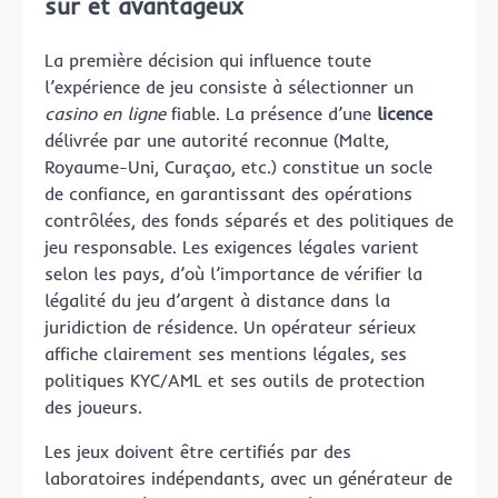
sûr et avantageux
La première décision qui influence toute
l’expérience de jeu consiste à sélectionner un
casino en ligne
fiable. La présence d’une
licence
délivrée par une autorité reconnue (Malte,
Royaume-Uni, Curaçao, etc.) constitue un socle
de confiance, en garantissant des opérations
contrôlées, des fonds séparés et des politiques de
jeu responsable. Les exigences légales varient
selon les pays, d’où l’importance de vérifier la
légalité du jeu d’argent à distance dans la
juridiction de résidence. Un opérateur sérieux
affiche clairement ses mentions légales, ses
politiques KYC/AML et ses outils de protection
des joueurs.
Les jeux doivent être certifiés par des
laboratoires indépendants, avec un générateur de