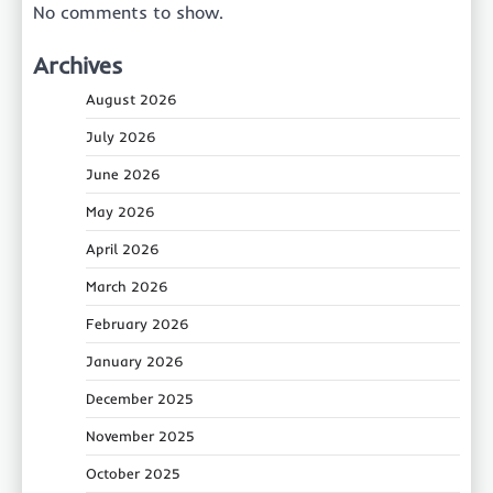
No comments to show.
Archives
August 2026
July 2026
June 2026
May 2026
April 2026
March 2026
February 2026
January 2026
December 2025
November 2025
October 2025