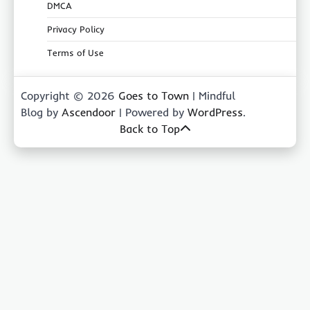
DMCA
Privacy Policy
Terms of Use
Copyright © 2026
Goes to Town
| Mindful
Blog by
Ascendoor
| Powered by
WordPress
.
Back to Top