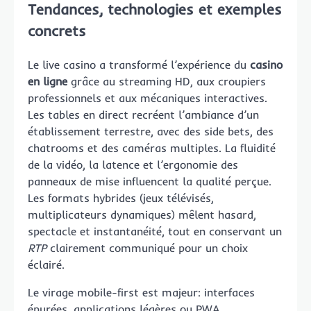
Tendances, technologies et exemples
concrets
Le live casino a transformé l’expérience du
casino
en ligne
grâce au streaming HD, aux croupiers
professionnels et aux mécaniques interactives.
Les tables en direct recréent l’ambiance d’un
établissement terrestre, avec des side bets, des
chatrooms et des caméras multiples. La fluidité
de la vidéo, la latence et l’ergonomie des
panneaux de mise influencent la qualité perçue.
Les formats hybrides (jeux télévisés,
multiplicateurs dynamiques) mêlent hasard,
spectacle et instantanéité, tout en conservant un
RTP
clairement communiqué pour un choix
éclairé.
Le virage mobile-first est majeur: interfaces
épurées, applications légères ou PWA,