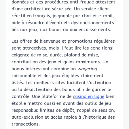
données et des procédures anti-fraude attestent
d’une architecture sécurisée. Un service client
réactif en français, joignable par chat et e-mail,
aide à résoudre d’éventuels dysfonctionnements
liés aux jeux, aux bonus ou aux encaissements.
Les offres de bienvenue et promotions régulières
sont attractives, mais il faut lire les conditions:
exigence de mise, durée, plafond de mise,
contribution des jeux et gains maximums. Un
bonus intéressant combine un
wagering
raisonnable et des jeux éligibles clairement
listés. Les meilleurs sites facilitent l’activation
ou la désactivation des bonus afin de garder le
contrôle. Une plateforme de
casino en ligne
bien
établie mettra aussi en avant des outils de jeu
responsable: limites de dépôt, rappel de session,
auto-exclusion et accès rapide à l’historique des
transactions.