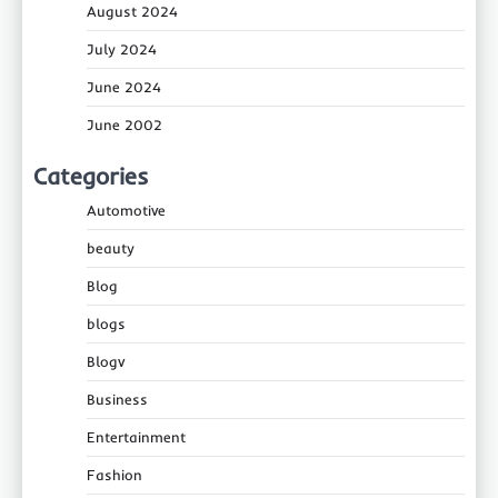
August 2024
July 2024
June 2024
June 2002
Categories
Automotive
beauty
Blog
blogs
Blogv
Business
Entertainment
Fashion