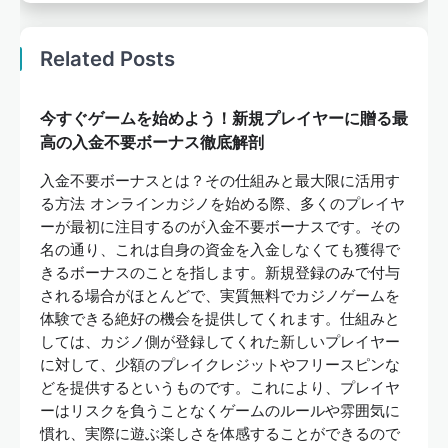
Related Posts
今すぐゲームを始めよう！新規プレイヤーに贈る最
高の入金不要ボーナス徹底解剖
入金不要ボーナスとは？その仕組みと最大限に活用す
る方法 オンラインカジノを始める際、多くのプレイヤ
ーが最初に注目するのが入金不要ボーナスです。その
名の通り、これは自身の資金を入金しなくても獲得で
きるボーナスのことを指します。新規登録のみで付与
される場合がほとんどで、実質無料でカジノゲームを
体験できる絶好の機会を提供してくれます。仕組みと
しては、カジノ側が登録してくれた新しいプレイヤー
に対して、少額のプレイクレジットやフリースピンな
どを提供するというものです。これにより、プレイヤ
ーはリスクを負うことなくゲームのルールや雰囲気に
慣れ、実際に遊ぶ楽しさを体感することができるので