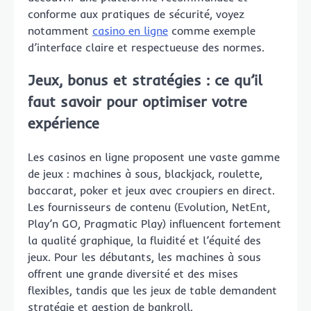
conforme aux pratiques de sécurité, voyez
notamment
casino en ligne
comme exemple
d’interface claire et respectueuse des normes.
Jeux, bonus et stratégies : ce qu’il
faut savoir pour optimiser votre
expérience
Les casinos en ligne proposent une vaste gamme
de jeux : machines à sous, blackjack, roulette,
baccarat, poker et jeux avec croupiers en direct.
Les fournisseurs de contenu (Evolution, NetEnt,
Play’n GO, Pragmatic Play) influencent fortement
la qualité graphique, la fluidité et l’équité des
jeux. Pour les débutants, les machines à sous
offrent une grande diversité et des mises
flexibles, tandis que les jeux de table demandent
stratégie et gestion de bankroll.