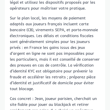
légal et utilisez les dispositifs proposés par les
opérateurs pour maîtriser votre pratique.
Sur le plan local, les moyens de paiement
adaptés aux joueurs français incluent carte
bancaire (CB), virements SEPA, et porte‑monnaie
électroniques. Les délais et conditions fiscales
sont généralement simples pour les joueurs
privés : en France les gains issus des jeux
d’argent en ligne ne sont pas imposables pour
les particuliers, mais il est conseillé de conserver
des preuves en cas de contrôle. La vérification
d’identité KYC est obligatoire pour prévenir la
fraude et accélérer les retraits ; préparez pièce
d’identité et justificatif de domicile pour éviter
tout blocage.
Cas concret : Jean, joueur parisien, cherchait un
site fiable pour jouer au blackjack et retirer