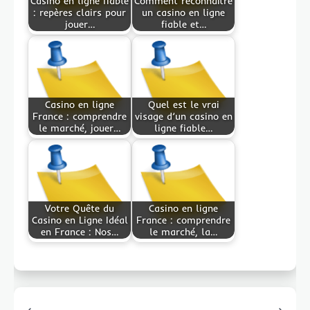
Casino en ligne fiable
Comment reconnaître
: repères clairs pour
un casino en ligne
jouer…
fiable et…
Casino en ligne
Quel est le vrai
France : comprendre
visage d’un casino en
le marché, jouer…
ligne fiable…
Votre Quête du
Casino en ligne
Casino en Ligne Idéal
France : comprendre
en France : Nos…
le marché, la…
Post
⟵
⟶