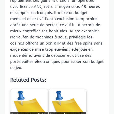
rapidement ses gains. Il a choisi un opérateur
avec licence ANJ, retrait moyen sous 48 heures
et support en français. Il a fixé un budget
mensuel et activé l’auto‑exclusion temporaire
après une série de pertes, ce qui lui a permis de
mieux contrôler ses habitudes. Autre exemple :
Marie, fan de machines à sous, privilégie les
casinos offrant un bon RTP et des free spins sans
exigences de mise trop élevées ; elle joue en
mode démo avant de déposer et utilise des
portefeuilles électroniques pour isoler son budget
de jeu.
Related Posts: