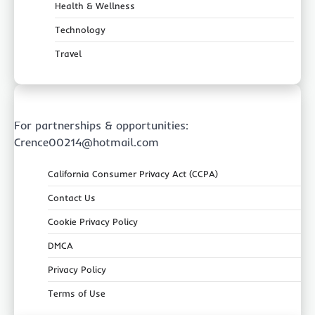
Health & Wellness
Technology
Travel
For partnerships & opportunities:
Crence00214@hotmail.com
California Consumer Privacy Act (CCPA)
Contact Us
Cookie Privacy Policy
DMCA
Privacy Policy
Terms of Use