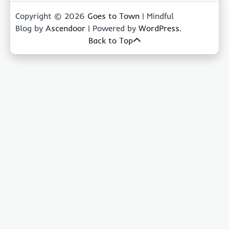
Copyright © 2026
Goes to Town
| Mindful
Blog by
Ascendoor
| Powered by
WordPress
.
Back to Top