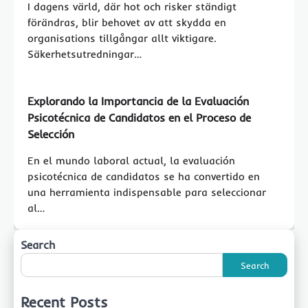
I dagens värld, där hot och risker ständigt
förändras, blir behovet av att skydda en
organisations tillgångar allt viktigare.
Säkerhetsutredningar…
Explorando la Importancia de la Evaluación
Psicotécnica de Candidatos en el Proceso de
Selección
En el mundo laboral actual, la evaluación
psicotécnica de candidatos se ha convertido en
una herramienta indispensable para seleccionar
al…
Search
Search
Recent Posts