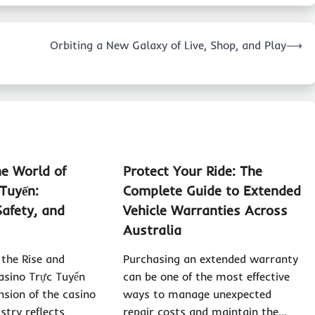
Orbiting a New Galaxy of Live, Shop, and Play
⟶
he World of
Protect Your Ride: The
Tuyến:
Complete Guide to Extended
Safety, and
Vehicle Warranties Across
Australia
the Rise and
Purchasing an extended warranty
asino Trực Tuyến
can be one of the most effective
nsion of the casino
ways to manage unexpected
stry reflects
repair costs and maintain the…