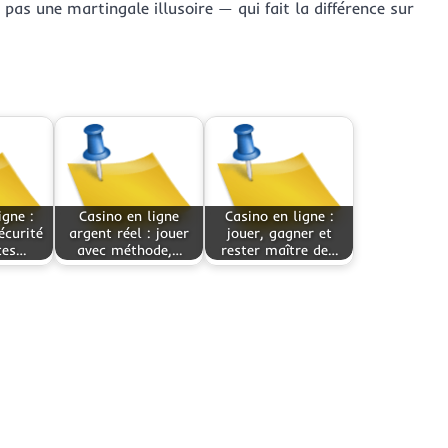
 pas une martingale illusoire — qui fait la différence sur
igne :
Casino en ligne
Casino en ligne :
écurité
argent réel : jouer
jouer, gagner et
ces…
avec méthode,…
rester maître de…