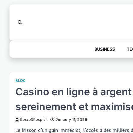
Skip
to
content
BUSINESS
TE
BLOG
Casino en ligne à argent 
sereinement et maximis
RoccoSPospisil
January 11, 2026
Le frisson d’un gain immédiat, l’accès à des milliers