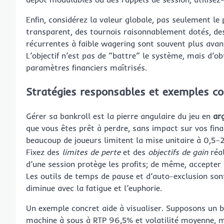
Enfin, considérez la valeur globale, pas seulement l
transparent, des tournois raisonnablement dotés, des
récurrentes à faible wagering sont souvent plus ava
L’objectif n’est pas de “battre” le système, mais d’o
paramètres financiers maîtrisés.
Stratégies responsables et exemples co
Gérer sa bankroll est la pierre angulaire du jeu en
ar
que vous êtes prêt à perdre, sans impact sur vos fina
beaucoup de joueurs limitent la mise unitaire à 0,5–2
Fixez des
limites de perte
et des
objectifs de gain
réal
d’une session protège les profits; de même, accepter u
Les outils de temps de pause et d’auto-exclusion sont
diminue avec la fatigue et l’euphorie.
Un exemple concret aide à visualiser. Supposons un b
machine à sous à RTP 96,5% et volatilité moyenne, 