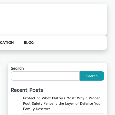
CATION
BLOG
Search
Search
Recent Posts
Protecting What Matters Most: Why a Proper
Pool Safety Fence Is the Layer of Defense Your
Family Deserves