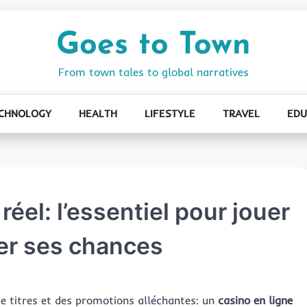
Goes to Town
From town tales to global narratives
CHNOLOGY
HEALTH
LIFESTYLE
TRAVEL
EDU
réel: l’essentiel pour jouer
er ses chances
 de titres et des promotions alléchantes: un
casino en ligne