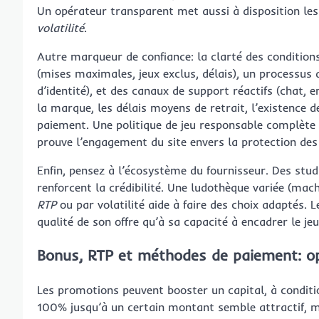
Un opérateur transparent met aussi à disposition le
volatilité
.
Autre marqueur de confiance: la clarté des conditions
(mises maximales, jeux exclus, délais), un processus 
d’identité), et des canaux de support réactifs (chat, e
la marque, les délais moyens de retrait, l’existence 
paiement. Une politique de jeu responsable complète 
prouve l’engagement du site envers la protection des
Enfin, pensez à l’écosystème du fournisseur. Des stud
renforcent la crédibilité. Une ludothèque variée (machi
RTP
ou par volatilité aide à faire des choix adaptés. 
qualité de son offre qu’à sa capacité à encadrer le j
Bonus, RTP et méthodes de paiement: op
Les promotions peuvent booster un capital, à condit
100% jusqu’à un certain montant semble attractif, 