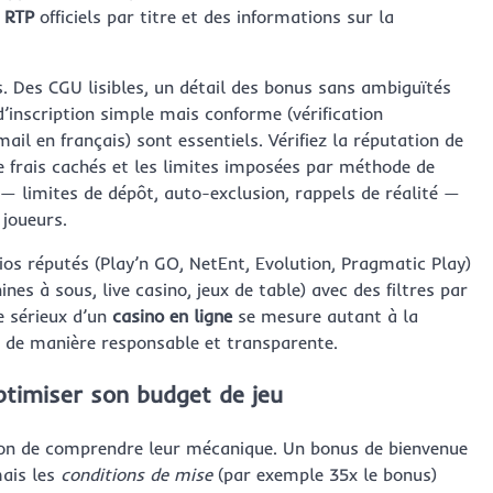
s
RTP
officiels par titre et des informations sur la
. Des CGU lisibles, un détail des bonus sans ambiguïtés
d’inscription simple mais conforme (vérification
mail en français) sont essentiels. Vérifiez la réputation de
de frais cachés et les limites imposées par méthode de
— limites de dépôt, auto-exclusion, rappels de réalité —
 joueurs.
ios réputés (Play’n GO, NetEnt, Evolution, Pragmatic Play)
nes à sous, live casino, jeux de table) avec des filtres par
Le sérieux d’un
casino en ligne
se mesure autant à la
eu de manière responsable et transparente.
timiser son budget de jeu
ion de comprendre leur mécanique. Un bonus de bienvenue
mais les
conditions de mise
(par exemple 35x le bonus)