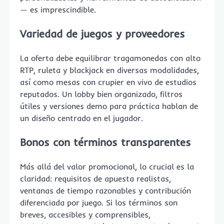
— es imprescindible.
Variedad de juegos y proveedores
La oferta debe equilibrar tragamonedas con alto
RTP, ruleta y blackjack en diversas modalidades,
así como mesas con crupier en vivo de estudios
reputados. Un lobby bien organizado, filtros
útiles y versiones demo para práctica hablan de
un diseño centrado en el jugador.
Bonos con términos transparentes
Más allá del valor promocional, lo crucial es la
claridad: requisitos de apuesta realistas,
ventanas de tiempo razonables y contribución
diferenciada por juego. Si los términos son
breves, accesibles y comprensibles,