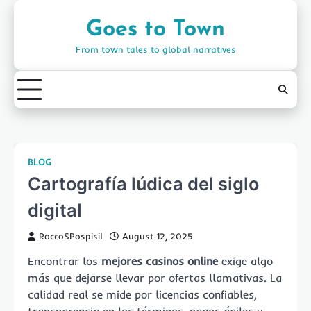
Skip
to
Goes to Town
content
From town tales to global narratives
BLOG
Cartografía lúdica del siglo
digital
RoccoSPospisil
August 12, 2025
Encontrar los
mejores casinos online
exige algo
más que dejarse llevar por ofertas llamativas. La
calidad real se mide por licencias confiables,