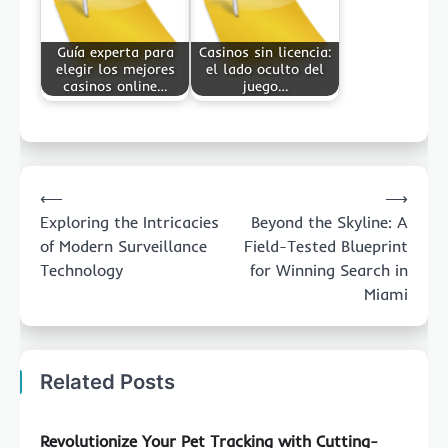
Guía experta para
Casinos sin licencia:
elegir los mejores
el lado oculto del
casinos online…
juego…
Post
⟵
⟶
navigation
Exploring the Intricacies
Beyond the Skyline: A
of Modern Surveillance
Field-Tested Blueprint
Technology
for Winning Search in
Miami
Related Posts
Revolutionize Your Pet Tracking with Cutting-