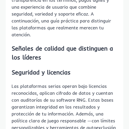
transparencia en los términos, pagos ágiles y
una experiencia de usuario que combine
seguridad, variedad y soporte eficaz. A
continuación, una guía práctica para distinguir
las plataformas que realmente merecen tu
atención.
Señales de calidad que distinguen a
los líderes
Seguridad y licencias
Las plataformas serias operan bajo licencias
reconocidas, aplican cifrado de datos y cuentan
con auditorías de su software RNG. Estas bases
garantizan integridad en los resultados y
protección de tu información. Además, una
política clara de juego responsable —con límites
personalizables y herramientas de autoexclusión