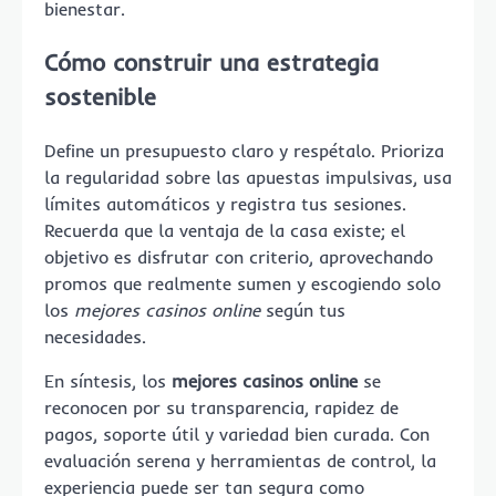
bienestar.
Cómo construir una estrategia
sostenible
Define un presupuesto claro y respétalo. Prioriza
la regularidad sobre las apuestas impulsivas, usa
límites automáticos y registra tus sesiones.
Recuerda que la ventaja de la casa existe; el
objetivo es disfrutar con criterio, aprovechando
promos que realmente sumen y escogiendo solo
los
mejores casinos online
según tus
necesidades.
En síntesis, los
mejores casinos online
se
reconocen por su transparencia, rapidez de
pagos, soporte útil y variedad bien curada. Con
evaluación serena y herramientas de control, la
experiencia puede ser tan segura como