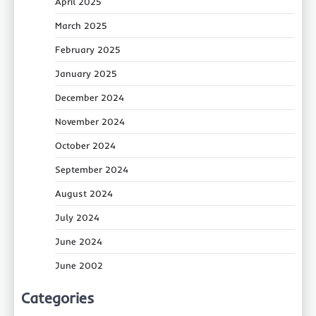
April 2025
March 2025
February 2025
January 2025
December 2024
November 2024
October 2024
September 2024
August 2024
July 2024
June 2024
June 2002
Categories