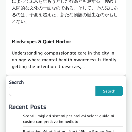
によって未来を読もうとした行為とも通ずる、極めて
人間的な文化の一面なのである。そして、その先にあ
るのは、予測を超えた、新たな物語の誕生なのかもし
れない。
Mindscapes & Quiet Harbor
Understanding compassionate care in the city In
an age where mental health awareness is finally
getting the attention it deserves,…
Search
Search
Recent Posts
Scopri i migliori sistemi per prelievi veloci: guida ai
casino con prelievo immediato
Protecting What Matters Most: Why a Proper Pool