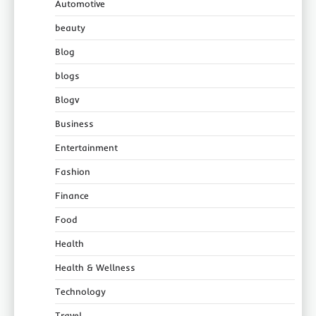
Automotive
beauty
Blog
blogs
Blogv
Business
Entertainment
Fashion
Finance
Food
Health
Health & Wellness
Technology
Travel