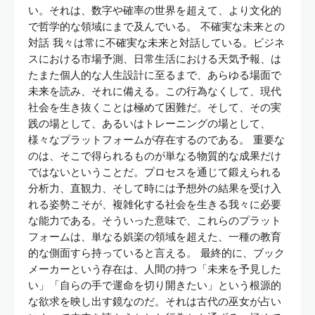
い。それは、数字や確率の世界を超えて、より文化的
で哲学的な領域にまで及んでいる。 不確実な未来との
対話 我々は常に不確実な未来と対話している。ビジネ
スにおける市場予測、日常生活における天気予報、は
たまた個人的な人生設計に至るまで、あらゆる場面で
未来を読み、それに備える。この行為なくして、現代
社会を生き抜くことは極めて困難だ。そして、その実
践の場として、あるいはトレーニングの場として、
様々なプラットフォームが存在するのである。 重要な
のは、そこで得られるものが単なる物質的な成果だけ
ではないということだ。プロセスを通じて鍛えられる
分析力、直観力、そして時には予想外の結果を受け入
れる姿勢こそが、複雑化する社会を生きる我々に必要
な能力である。そういった意味で、これらのプラット
フォームは、単なる娯楽の領域を超えた、一種の教育
的な側面すら持っていると言える。 最終的に、ブック
メーカーという存在は、人間の持つ「未来を予見した
い」「自らの手で運命を切り開きたい」という根源的
な欲求を映し出す鏡なのだ。それは古代の巫女が占い