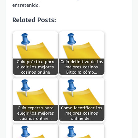
entretenida.
Related Posts:
Guía práctica para
Guía definitiva de los
elegir los mejores
mejores casinos
casinos online
Bitcoin: cómo…
Guía experta para
Cómo identificar los
elegir los mejores
mejores casinos
casinos online…
online de…