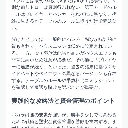
ュラルとは最初の2枚で8または9が出た場合で、特
別な追加ドローは原則行われない。第三カードのル
ールはプレイヤーとバンカーそれぞれに異なり、複
雑に見えるがテーブルのルールに従うだけで問題な
い。
賭け方としては、一般的に
バンカー賭け
が統計的に
最も有利で、ハウスエッジは低めに設定されてい
る。一方、
タイ賭け
は配当が高いがハウスエッジも
非常に高いため注意が必要だ。その他に「プレイヤ
ーに連勝が続く」といった、過去の結果に基づくサ
イドベットやペイアウトの異なるバージョンも存在
する。テーブルのルールや手数料（コミッション）
を確認して最適な賭けを選ぶことが重要だ。
実践的な攻略法と資金管理のポイント
バカラは運の要素が強いが、勝率を少しでも高める
ための戦術と堅実な資金管理が勝敗を左右する。ま