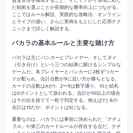
資金管理を徹底すること、そしてプレイ環境に応じ
た戦術を選ぶことが長期的な勝率向上につながる。
ここではルール解説、実践的な攻略法、オンライン
とライブの違い、さらに実例をもとにした応用テク
ニックまで詳しく解説する。
バカラの基本ルールと主要な賭け方
バカラは主に
バンカー
と
プレイヤー
、そして
タイ
（引き分け）という三つの結果に賭けるシンプルな
ゲームだ。各プレイヤーとバンカーに2枚ずつカー
ドが配られ、合計点数が9に近い方が勝ちとなる。
カードの点数はAが1、2〜9は数字通り、10と絵札
は0ポイントとして扱われる。合計が10以上の場合
は十の位を捨てて一桁で判定する。例えば7と8の
合計は15だが、ポイントは5になる。
重要なのは、バカラには事前に決められた
「ナチュ
ラル」
や第三のカードルールが存在する点だ。ナチ