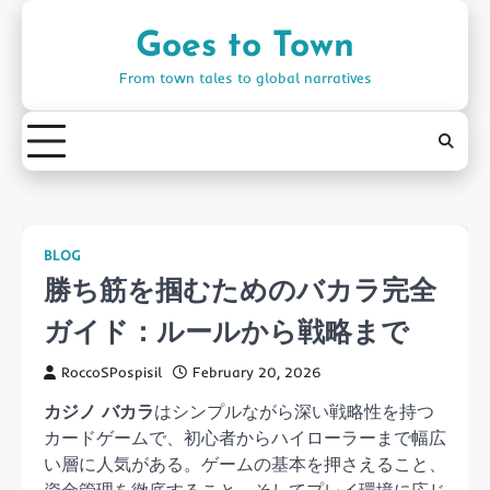
Skip
to
Goes to Town
content
From town tales to global narratives
BLOG
勝ち筋を掴むためのバカラ完全
ガイド：ルールから戦略まで
RoccoSPospisil
February 20, 2026
カジノ バカラ
はシンプルながら深い戦略性を持つ
カードゲームで、初心者からハイローラーまで幅広
い層に人気がある。ゲームの基本を押さえること、