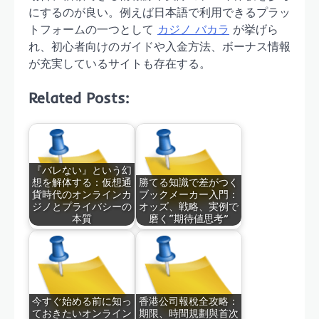
にするのが良い。例えば日本語で利用できるプラッ
トフォームの一つとして
カジノ バカラ
が挙げら
れ、初心者向けのガイドや入金方法、ボーナス情報
が充実しているサイトも存在する。
Related Posts:
『バレない』という幻
想を解体する：仮想通
勝てる知識で差がつく
貨時代のオンラインカ
ブックメーカー入門：
ジノとプライバシーの
オッズ、戦略、実例で
本質
磨く“期待値思考”
今すぐ始める前に知っ
香港公司報稅全攻略：
ておきたいオンライン
期限、時間規劃與首次