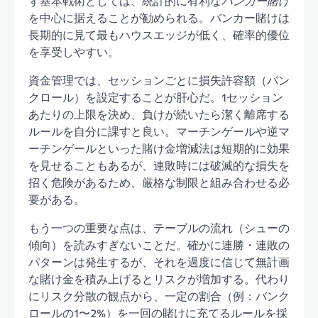
ず基本戦術としては、統計的に有利な
バンカー賭け
を中心に据えることが勧められる。バンカー賭けは
長期的に見て最もハウスエッジが低く、確率的優位
を享受しやすい。
資金管理では、セッションごとに損失許容額（バン
クロール）を設定することが肝心だ。1セッション
あたりの上限を決め、負けが続いたら潔く離席する
ルールを自分に課すと良い。マーチンゲールや逆マ
ーチンゲールといった賭け金増減法は短期的に効果
を見せることもあるが、連敗時には破滅的な損失を
招く危険があるため、厳格な制限と組み合わせる必
要がある。
もう一つの重要な点は、テーブルの流れ（シューの
傾向）を読みすぎないことだ。確かに連勝・連敗の
パターンは発生するが、それを過度に信じて無計画
な賭け金を積み上げるとリスクが増加する。代わり
にリスク分散の観点から、一定の割合（例：バンク
ロールの1〜2%）を一回の賭けに充てるルールを採