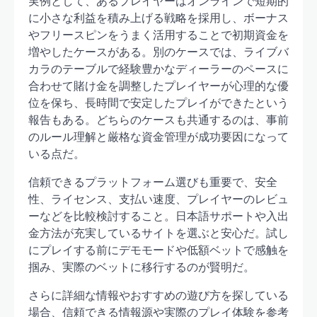
実例として、あるプレイヤーはオンラインで短期的
に小さな利益を積み上げる戦略を採用し、ボーナス
やフリースピンをうまく活用することで初期資金を
増やしたケースがある。別のケースでは、ライブバ
カラのテーブルで経験豊かなディーラーのペースに
合わせて賭け金を調整したプレイヤーが心理的な優
位を保ち、長時間で安定したプレイができたという
報告もある。どちらのケースも共通するのは、事前
のルール理解と厳格な資金管理が成功要因になって
いる点だ。
信頼できるプラットフォーム選びも重要で、安全
性、ライセンス、支払い速度、プレイヤーのレビュ
ーなどを比較検討すること。日本語サポートや入出
金方法が充実しているサイトを選ぶと安心だ。試し
にプレイする前にデモモードや低額ベットで感触を
掴み、実際のベットに移行するのが賢明だ。
さらに詳細な情報やおすすめの遊び方を探している
場合、信頼できる情報源や実際のプレイ体験を参考