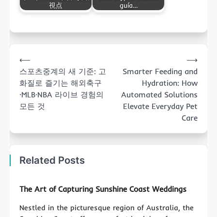
視点
guía…
Post
⟵
⟶
navigation
스포츠중계의 새 기준: 고
Smarter Feeding and
화질로 즐기는 해외축구
Hydration: How
·MLB·NBA 라이브 경험의
Automated Solutions
모든 것
Elevate Everyday Pet
Care
Related Posts
The Art of Capturing Sunshine Coast Weddings
Nestled in the picturesque region of Australia, the