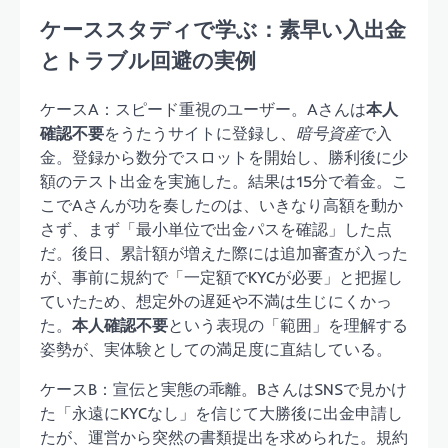
ケーススタディで学ぶ：素早い入出金
とトラブル回避の実例
ケースA：スピード重視のユーザー。Aさんは
本人
確認不要
をうたうサイトに登録し、
暗号資産
で入
金。登録から数分でスロットを開始し、勝利後に少
額のテスト出金を実施した。結果は15分で着金。こ
こでAさんが功を奏したのは、いきなり高額を動か
さず、まず「最小単位で出金パスを確認」した点
だ。後日、累計額が増えた際には追加審査が入った
が、事前に規約で「一定額でKYCが必要」と把握し
ていたため、想定外の遅延や不満は生じにくかっ
た。
本人確認不要
という表現の「範囲」を理解する
姿勢が、実体験としての満足度に直結している。
ケースB：宣伝と実態の乖離。BさんはSNSで見かけ
た「永遠にKYCなし」を信じて大勝後に出金申請し
たが、運営から突然の書類提出を求められた。規約