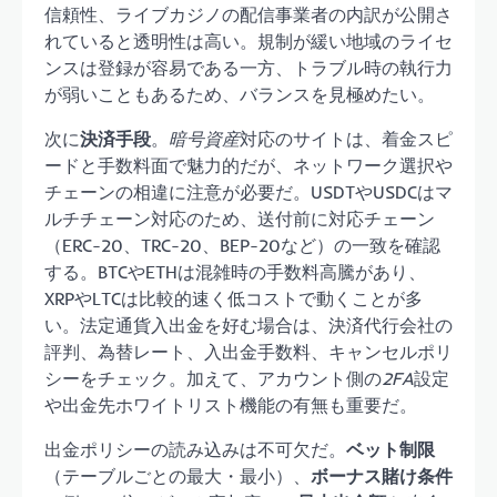
信頼性、ライブカジノの配信事業者の内訳が公開さ
れていると透明性は高い。規制が緩い地域のライセ
ンスは登録が容易である一方、トラブル時の執行力
が弱いこともあるため、バランスを見極めたい。
次に
決済手段
。
暗号資産
対応のサイトは、着金スピ
ードと手数料面で魅力的だが、ネットワーク選択や
チェーンの相違に注意が必要だ。USDTやUSDCはマ
ルチチェーン対応のため、送付前に対応チェーン
（ERC-20、TRC-20、BEP-20など）の一致を確認
する。BTCやETHは混雑時の手数料高騰があり、
XRPやLTCは比較的速く低コストで動くことが多
い。法定通貨入出金を好む場合は、決済代行会社の
評判、為替レート、入出金手数料、キャンセルポリ
シーをチェック。加えて、アカウント側の
2FA
設定
や出金先ホワイトリスト機能の有無も重要だ。
出金ポリシーの読み込みは不可欠だ。
ベット制限
（テーブルごとの最大・最小）、
ボーナス賭け条件