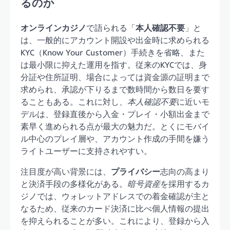
るのか
オンラインカジノ
で語られる「
本人確認不要
」と
は、一般的にアカウント開設や出金時に求められる
KYC（Know Your Customer）手続きを省略、また
は最小限に抑えた運用を指す。従来のKYCでは、身
分証や住所証明、場合によっては資金源の証明まで
求められ、承認が下りるまで数時間から数日を要す
ることもある。これに対し、
本人確認不要
に近いモ
デルは、登録直後から入金・プレイ・小額出金まで
素早く進められる点が最大の魅力だ。とくにモバイ
ル中心のプレイ層や、アカウント作成の手間を嫌う
ライトユーザーに支持されやすい。
注目度が高い背景には、
プライバシー
志向の高まり
と決済手段の多様化がある。
暗号資産
を採用するカ
ジノでは、ウォレットアドレスでの着金確認が主と
なるため、従来のカード決済に比べ個人情報の提出
を抑えられることが多い。これにより、登録から入