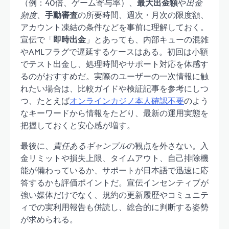
（例：40倍、ゲーム寄与率）、
最大出金額
や
出金
頻度
、
手動審査
の所要時間、週次・月次の限度額、
アカウント凍結の条件などを事前に理解しておく。
宣伝で「
即時出金
」とあっても、内部キューの混雑
やAMLフラグで遅延するケースはある。初回は小額
でテスト出金し、処理時間やサポート対応を体感す
るのがおすすめだ。実際のユーザーの一次情報に触
れたい場合は、比較ガイドや検証記事を参考にしつ
つ、たとえば
オンラインカジノ本人確認不要
のよう
なキーワードから情報をたどり、最新の運用実態を
把握しておくと安心感が増す。
最後に、
責任あるギャンブル
の観点を外さない。入
金リミットや損失上限、タイムアウト、自己排除機
能が備わっているか、サポートが日本語で迅速に応
答するかも評価ポイントだ。宣伝インセンティブが
強い媒体だけでなく、規約の更新履歴やコミュニテ
ィでの実利用報告も併読し、総合的に判断する姿勢
が求められる。