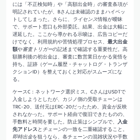
には「不正検知時」や「高額出金時」の審査条項が
明記されていたが、Bさんは未確認のままハイベッ
トしてしまった。さらに、
ライセンス
情報が曖昧
で、サポート窓口も外部委託。結果、出金は大幅に
遅延した。ここから導かれる示唆は、広告コピーだ
けでなく、利用規約や苦情処理プロセス、
最大出金
額
や
審査トリガー
の記述まで確認する重要性だ。高
額勝利後の初出金は、審査に数営業日かかる覚悟を
持ち、証跡（ゲーム履歴・チャットログ・トランザ
クションID）を整えておくと対応がスムーズにな
る。
ケースC：ネットワーク選択ミス。CさんはUSDTで
入金しようとしたが、カジノ側の受取チェーンは
TRC-20、送付元はERC-20だったため、資金が反映
されなかった。サポート経由で復旧できたものの、
手数料と時間を要した。防止策はシンプルで、
入金
先アドレス
と
チェーン
の一致を二重確認すること。
即時出金
を狙うなら、各チェーンの混雑状況や手数