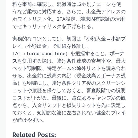
料を事前に確認し、混雑時はL2や別チェーンを使
うなど柔軟に対応する。さらに、出金先アドレスの
ホワイトリスト化、2FA設定、端末固有認証の活用
でセキュリティリスクを下げられる。
実務的なコツとしては、初回は「小額入金→小額プ
レイ→小額出金」で動線を検証し、
TAT（Turnaround Time）を把握すること。
ボーナ
ス
を併用する際は、賭け条件達成の寄与率や、最大
ベット額制限、特定ゲームの除外リストを読み合わ
せる。出金前に残高の内訳（現金残高とボーナス残
高）を明確にし、賭け条件クリア後のスクリーンシ
ョットや履歴を保存しておくと、審査段階での説明
コストが下がる。最後に、
責任あるギャンブル
の観
点から、入金リミットと損失リミットを先に設定し
ておくと、短期的な波に左右されない健全なプレイ
が続けやすい。
Related Posts: