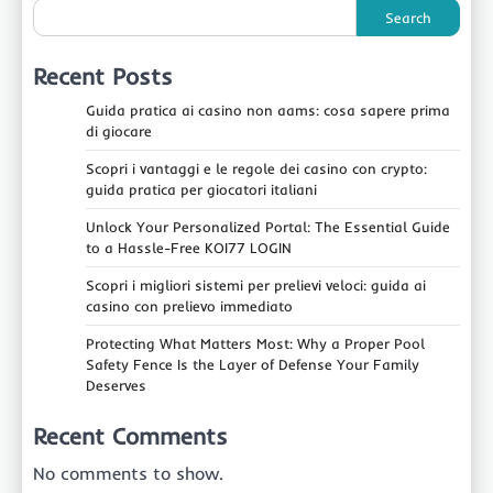
Search
Recent Posts
Guida pratica ai casino non aams: cosa sapere prima
di giocare
Scopri i vantaggi e le regole dei casino con crypto:
guida pratica per giocatori italiani
Unlock Your Personalized Portal: The Essential Guide
to a Hassle-Free KOI77 LOGIN
Scopri i migliori sistemi per prelievi veloci: guida ai
casino con prelievo immediato
Protecting What Matters Most: Why a Proper Pool
Safety Fence Is the Layer of Defense Your Family
Deserves
Recent Comments
No comments to show.