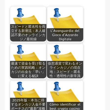
スピードと匿名性を両
立する新潮流：本人確
L'Avanguardia del
認不要のオンラインカ
Gioco d'Azzardo
ジノ最前線
Digitale
最速で資金を受け取る
仮想通貨で変わるオン
ための実践戦略：オン
ラインカジノの現在
カジの出金を「早い」
地：スピード・匿名
に変える秘訣
性・透明性の新常識
2025年版・本当に得
するオンカジ入金不要
Cómo identificar el
ボーナスの“最新”攻略
best crypto casino: