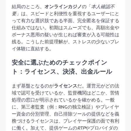
結局のところ、
オンラインカジノ
の「
本人確認不
要
」は、スピードと利便性を重視するユーザーにと
って有力な選択肢である半面、完全匿名を保証する
仕組みではない。初期はスムーズでも、高額出金や
ボーナス悪用の疑いが生じれば審査が入る可能性は
残る。こうした前提理解が、ストレスの少ないプレ
イ体験に直結する。
安全に選ぶためのチェックポイン
ト：ライセンス、決済、出金ルール
まず基盤となるのが
ライセンス
だ。運営元がどの法
域で認可を受けているか、監督機関はどこか、苦情
処理の窓口が明示されているかを確かめる。一般
に、第三者監査（例：RNGの独立検証）やプレイヤ
ー資金の分別管理、自己排除ツールの提供などを義
務づけるライセンスは、プレイヤー保護の面で有利
に働く。加えて、提供ゲームの
RTP
やプロバイダの