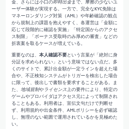
金、さらには小口の
即時出金
まで、摩擦の少ないユ
ーザー体験が実現する。一方で、完全なKYC免除は
マネーロンダリング対策（AML）や年齢確認の観点
から規制上の課題を抱えやすく、各運営は「金額に
応じて段階的に確認を実施」「特定国からのアクセ
ス制限」「ボーナス受取時のみ厚めの審査」などの
折衷案を取るケースが増えている。
重要なのは、
本人確認不要
という言葉が「絶対に身
分証を求められない」という意味ではない点だ。多
くのサイトで、累計出金額が一定ラインを超えた場
合や、不正検知システムがトリガーを検出した場合
に限って、後出しで書類を要求することがある。ま
た、
地域規制
や
ライセンス
上の要件により、特定の
ゲームやプロバイダはアクセス元によって制限され
ることもある。利用者は、宣伝文句だけで判断せ
ず、利用規約や出金条件、AMLポリシーを必ず確認
し、無理のない範囲で運用されているかを見極めた
い。