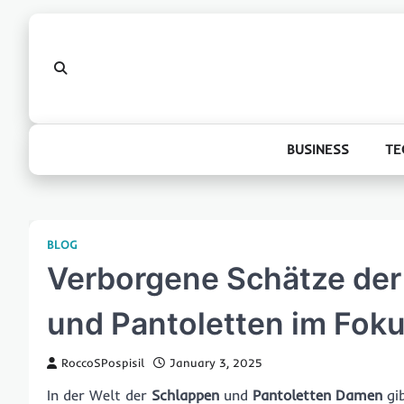
Skip
to
content
BUSINESS
TE
BLOG
Verborgene Schätze de
und Pantoletten im Fok
RoccoSPospisil
January 3, 2025
In der Welt der
Schlappen
und
Pantoletten Damen
gib