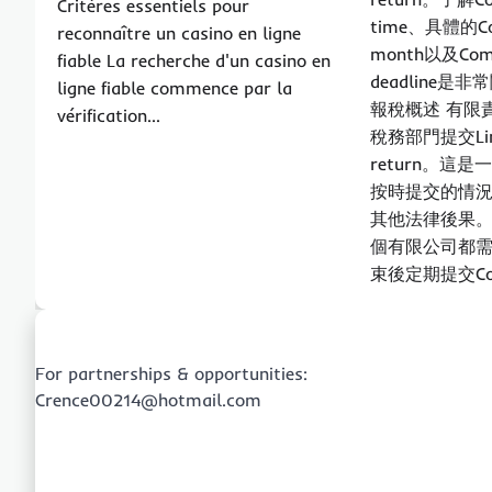
Critères essentiels pour
time、具體的Comp
reconnaître un casino en ligne
month以及Compa
fiable La recherche d'un casino en
deadline是
ligne fiable commence par la
報稅概述 有限
vérification…
稅務部門提交Limi
return。這
按時提交的情
其他法律後果。
個有限公司都
束後定期提交Com
For partnerships & opportunities:
Crence00214@hotmail.com