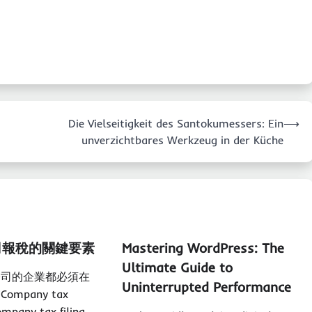
Die Vielseitigkeit des Santokumessers: Ein
⟶
unverzichtbares Werkzeug in der Küche
司報稅的關鍵要素
Mastering WordPress: The
Ultimate Guide to
公司的企業都必須在
Uninterrupted Performance
mpany tax
pany tax filing