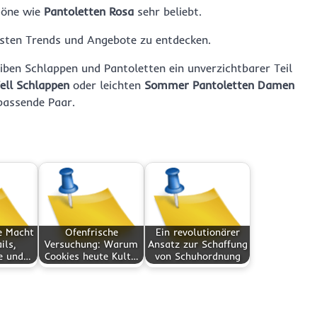
töne wie
Pantoletten Rosa
sehr beliebt.
sten Trends und Angebote zu entdecken.
leiben Schlappen und Pantoletten ein unverzichtbarer Teil
ell Schlappen
oder leichten
Sommer Pantoletten Damen
passende Paar.
e Macht
Ofenfrische
Ein revolutionärer
ils,
Versuchung: Warum
Ansatz zur Schaffung
e und…
Cookies heute Kult…
von Schuhordnung