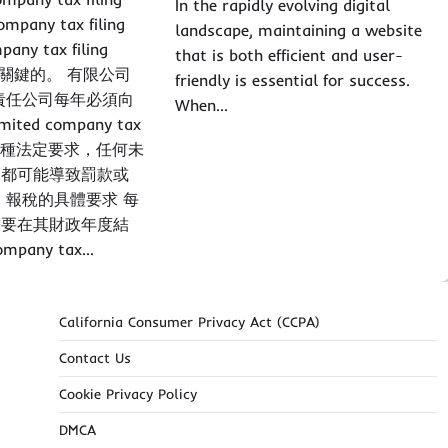
In the rapidly evolving digital
any tax filing
landscape, maintaining a website
ny tax filing
that is both efficient and user-
非常關鍵的。 有限公司
friendly is essential for success.
責任公司每年必須向
When…
ted company tax
是一種法定要求，任何未
況都可能導致罰款或
 報稅的具體要求 每
需要在其財政年度結
pany tax…
California Consumer Privacy Act (CCPA)
Contact Us
Cookie Privacy Policy
DMCA