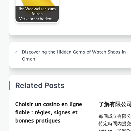
Ihr Wegweiser zum
fairen
Verkehrsschaden:…
Post
⟵
Discovering the Hidden Gems of Watch Shops in
navigation
Oman
Related Posts
Choisir un casino en ligne
了解有限公
fiable : règles, signes et
每個成立有限
bonnes pratiques
特定時間內提交Co
return。了解Com