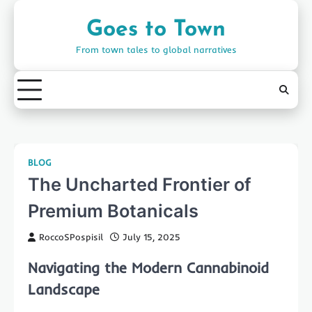
Skip
to
Goes to Town
content
From town tales to global narratives
BLOG
The Uncharted Frontier of
Premium Botanicals
RoccoSPospisil
July 15, 2025
Navigating the Modern Cannabinoid
Landscape