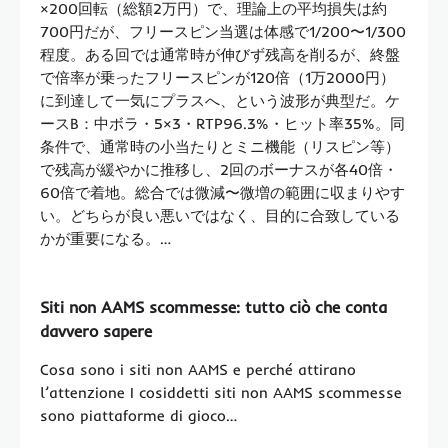
×200回転（総額2万円）で、理論上の平均損失は約
700円だが、フリースピン当選は体感で1/200〜1/300
程度。ある回では通常時が伸びず残高を削るが、終盤
で倍率が乗ったフリースピンが120倍（1万2000円）
に到達して一気にプラスへ、という波形が典型だ。ケ
ースB：中ボラ・5×3・RTP96.3%・ヒット率35%。同
条件で、通常時の小当たりとミニ機能（リスピン等）
で残高が緩やかに推移し、2回のボーナスが各40倍・
60倍で着地。総合では微減〜微増の範囲に収まりやす
い。どちらが良い悪いではなく、目的に合致している
かが重要になる。…
Siti non AAMS scommesse: tutto ciò che conta
davvero sapere
Cosa sono i siti non AAMS e perché attirano
l’attenzione I cosiddetti siti non AAMS scommesse
sono piattaforme di gioco…