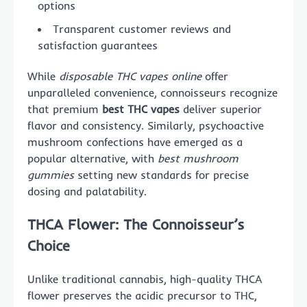
options
Transparent customer reviews and
satisfaction guarantees
While
disposable THC vapes online
offer
unparalleled convenience, connoisseurs recognize
that premium
best THC vapes
deliver superior
flavor and consistency. Similarly, psychoactive
mushroom confections have emerged as a
popular alternative, with
best mushroom
gummies
setting new standards for precise
dosing and palatability.
THCA Flower: The Connoisseur’s
Choice
Unlike traditional cannabis, high-quality THCA
flower preserves the acidic precursor to THC,