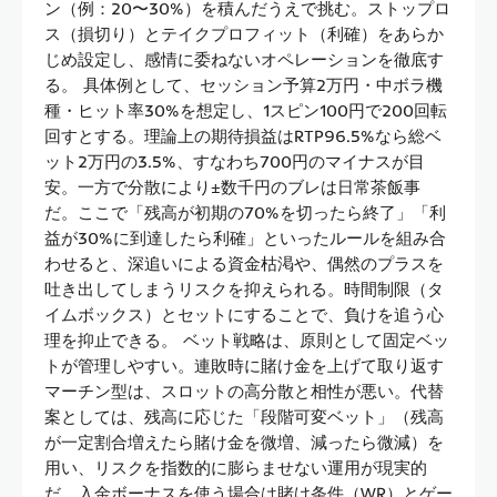
ン（例：20〜30%）を積んだうえで挑む。ストップロ
ス（損切り）とテイクプロフィット（利確）をあらか
じめ設定し、感情に委ねないオペレーションを徹底す
る。 具体例として、セッション予算2万円・中ボラ機
種・ヒット率30%を想定し、1スピン100円で200回転
回すとする。理論上の期待損益はRTP96.5%なら総ベ
ット2万円の3.5%、すなわち700円のマイナスが目
安。一方で分散により±数千円のブレは日常茶飯事
だ。ここで「残高が初期の70%を切ったら終了」「利
益が30%に到達したら利確」といったルールを組み合
わせると、深追いによる資金枯渇や、偶然のプラスを
吐き出してしまうリスクを抑えられる。時間制限（タ
イムボックス）とセットにすることで、負けを追う心
理を抑止できる。 ベット戦略は、原則として固定ベッ
トが管理しやすい。連敗時に賭け金を上げて取り返す
マーチン型は、スロットの高分散と相性が悪い。代替
案としては、残高に応じた「段階可変ベット」（残高
が一定割合増えたら賭け金を微増、減ったら微減）を
用い、リスクを指数的に膨らませない運用が現実的
だ。入金ボーナスを使う場合は賭け条件（WR）とゲー