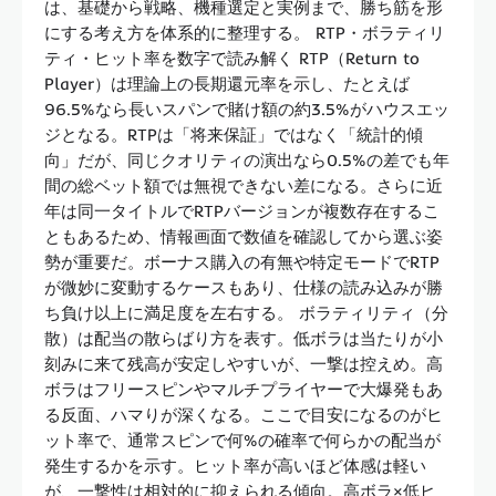
は、基礎から戦略、機種選定と実例まで、勝ち筋を形
にする考え方を体系的に整理する。 RTP・ボラティリ
ティ・ヒット率を数字で読み解く RTP（Return to
Player）は理論上の長期還元率を示し、たとえば
96.5%なら長いスパンで賭け額の約3.5%がハウスエッ
ジとなる。RTPは「将来保証」ではなく「統計的傾
向」だが、同じクオリティの演出なら0.5%の差でも年
間の総ベット額では無視できない差になる。さらに近
年は同一タイトルでRTPバージョンが複数存在するこ
ともあるため、情報画面で数値を確認してから選ぶ姿
勢が重要だ。ボーナス購入の有無や特定モードでRTP
が微妙に変動するケースもあり、仕様の読み込みが勝
ち負け以上に満足度を左右する。 ボラティリティ（分
散）は配当の散らばり方を表す。低ボラは当たりが小
刻みに来て残高が安定しやすいが、一撃は控えめ。高
ボラはフリースピンやマルチプライヤーで大爆発もあ
る反面、ハマりが深くなる。ここで目安になるのがヒ
ット率で、通常スピンで何%の確率で何らかの配当が
発生するかを示す。ヒット率が高いほど体感は軽い
が、一撃性は相対的に抑えられる傾向。高ボラ×低ヒ