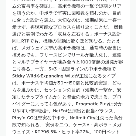
ムの寄与率を確認し、高ボラ機種の一撃で短期クリア
を狙うのか、中ボラで堅実に回転数を積むのか、目的
に合った設計を選ぶ。大切なのは、短期結果に一喜一
憂せず、再現可能なプロセスを繰り返すことだ。 機種
選びと実例でわかる「収益を左右する」ボーナス設計
同じRTPでも、機種の挙動は驚くほど異なる。たとえ
ば、メガウェイズ型の高ボラ機種は、通常時の配当は
控えめでも、フリースピンでリールが最大化し、連鎖
とマルチプライヤーが噛み合うと1000倍超の爆発が起
こり得る。一方、5×3・固定ラインの中ボラ機種で
Sticky WildやExpanding Wildが主役になるタイプ
は、ボーナス平均値が50〜150倍と比較的安定。どち
らを選ぶかは、セッションの目的（短期の一撃か、安
定したラップタイムか）と資金の余力で決まる。プロ
バイダーによっても色があり、Pragmatic Playは分か
りやすい倍率設計、NetEntは演出と配当バランス、
Play’n GOは堅実な中ボラ、Nolimit Cityは尖った高分
散で知られる。 実例を二つ。ケースA：高ボラ・メガ
ウェイズ・RTP96.5%・ヒット率27%。100円ベット