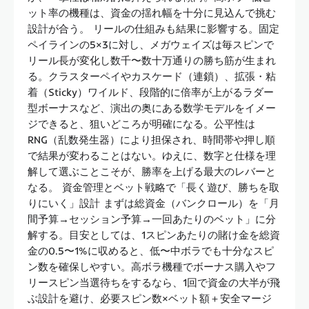
ット率の機種は、資金の揺れ幅を十分に見込んで挑む
設計が合う。 リールの仕組みも結果に影響する。固定
ペイラインの5×3に対し、メガウェイズは毎スピンで
リール長が変化し数千〜数十万通りの勝ち筋が生まれ
る。クラスターペイやカスケード（連鎖）、拡張・粘
着（Sticky）ワイルド、段階的に倍率が上がるラダー
型ボーナスなど、演出の奥にある数学モデルをイメー
ジできると、狙いどころが明確になる。公平性は
RNG（乱数発生器）により担保され、時間帯や押し順
で結果が変わることはない。ゆえに、数字と仕様を理
解して選ぶことこそが、勝率を上げる最大のレバーと
なる。 資金管理とベット戦略で「長く遊び、勝ちを取
りにいく」設計 まずは総資金（バンクロール）を「月
間予算→セッション予算→一回あたりのベット」に分
解する。目安としては、1スピンあたりの賭け金を総資
金の0.5〜1%に収めると、低〜中ボラでも十分なスピ
ン数を確保しやすい。高ボラ機種でボーナス購入やフ
リースピン当選待ちをするなら、1回で資金の大半が飛
ぶ設計を避け、必要スピン数×ベット額＋安全マージ