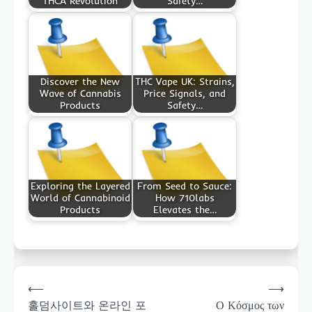
THCA Revolution
Safety…
Discover the New
THC Vape UK: Strains,
Wave of Cannabis
Price Signals, and
Products
Safety…
Exploring the Layered
From Seed to Sauce:
World of Cannabinoid
How 710labs
Products
Elevates the…
Post
⟵
⟶
navigation
홀덤사이트와 온라인 포
Ο Κόσμος των