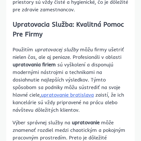
priestory sú vždy čisté a hygienické, čo je dôležité
pre zdravie zamestnancov.
Upratovacia Služba: Kvalitná Pomoc
Pre Firmy
Použitím
upratovacej služby
môžu firmy ušetriť
nielen čas, ale aj peniaze. Profesionáli v oblasti
upratovania firiem
sú vyškolení a disponujú
modernými nástrojmi a technikami na
dosiahnutie najlepších výsledkov. Týmto
spôsobom sa podniky môžu sústrediť na svoje
hlavné ciele,
upratovanie bratislava
zaistí, že ich
kancelárie sú vždy pripravené na prácu alebo
návštevu dôležitých klientov.
Výber správnej služby na
upratovanie
môže
znamenať rozdiel medzi chaotickým a pokojným
pracovným prostredím. Preto je dôležité