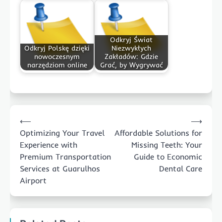
Odkryj Świat
Odkryj Polskę dzięki
Niezwykłych
nowoczesnym
Zakładów: Gdzie
narzędziom online
Grać, by Wygrywać
Post
⟵
⟶
navigation
Optimizing Your Travel
Affordable Solutions for
Experience with
Missing Teeth: Your
Premium Transportation
Guide to Economic
Services at Guarulhos
Dental Care
Airport