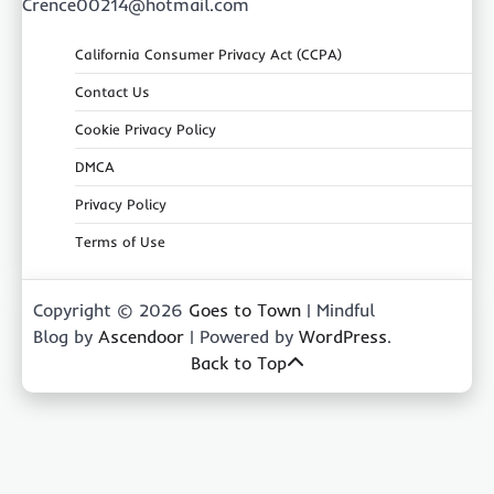
Crence00214@hotmail.com
California Consumer Privacy Act (CCPA)
Contact Us
Cookie Privacy Policy
DMCA
Privacy Policy
Terms of Use
Copyright © 2026
Goes to Town
| Mindful
Blog by
Ascendoor
| Powered by
WordPress
.
Back to Top