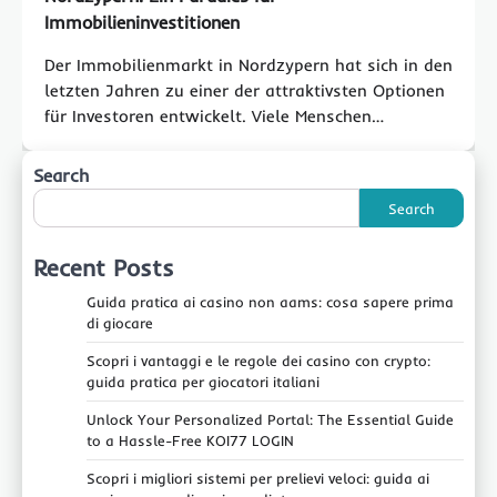
Immobilieninvestitionen
Der Immobilienmarkt in Nordzypern hat sich in den
letzten Jahren zu einer der attraktivsten Optionen
für Investoren entwickelt. Viele Menschen…
Search
Search
Recent Posts
Guida pratica ai casino non aams: cosa sapere prima
di giocare
Scopri i vantaggi e le regole dei casino con crypto:
guida pratica per giocatori italiani
Unlock Your Personalized Portal: The Essential Guide
to a Hassle-Free KOI77 LOGIN
Scopri i migliori sistemi per prelievi veloci: guida ai