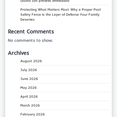
casino con prelievo immediato
Protecting What Matters Most: Why a Proper Pool
Safety Fence Is the Layer of Defense Your Family
Deserves
Recent Comments
No comments to show.
Archives
August 2026
July 2026
June 2026
May 2026
April 2026
March 2026
February 2026