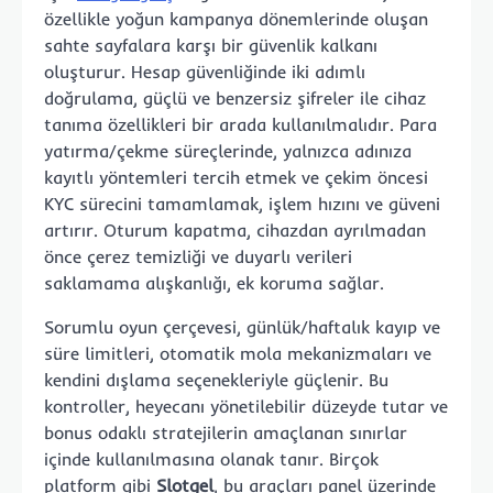
özellikle yoğun kampanya dönemlerinde oluşan
sahte sayfalara karşı bir güvenlik kalkanı
oluşturur. Hesap güvenliğinde iki adımlı
doğrulama, güçlü ve benzersiz şifreler ile cihaz
tanıma özellikleri bir arada kullanılmalıdır. Para
yatırma/çekme süreçlerinde, yalnızca adınıza
kayıtlı yöntemleri tercih etmek ve çekim öncesi
KYC sürecini tamamlamak, işlem hızını ve güveni
artırır. Oturum kapatma, cihazdan ayrılmadan
önce çerez temizliği ve duyarlı verileri
saklamama alışkanlığı, ek koruma sağlar.
Sorumlu oyun çerçevesi, günlük/haftalık kayıp ve
süre limitleri, otomatik mola mekanizmaları ve
kendini dışlama seçenekleriyle güçlenir. Bu
kontroller, heyecanı yönetilebilir düzeyde tutar ve
bonus odaklı stratejilerin amaçlanan sınırlar
içinde kullanılmasına olanak tanır. Birçok
platform gibi
Slotgel
, bu araçları panel üzerinde