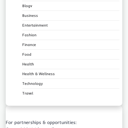
Blogv
Business
Entertainment
Fashion
Finance
Food
Health
Health & Wellness
Technology
Travel
For partnerships & opportunities: