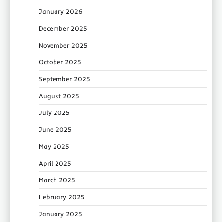
January 2026
December 2025
November 2025
October 2025
September 2025
August 2025
July 2025
June 2025
May 2025
April 2025
March 2025
February 2025
January 2025