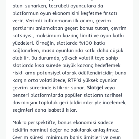
alanı sunarken, tecrübeli oyunculara da
platformun oyun ekonomisini keşfetme fırsatı
verir. Verimli kullanmanın ilk adımı, çevrim
şartlarını anlamaktan geçer: bonus tutarı, çevrim
katsayısı, maksimum kazanç limiti ve oyun katkı
yüzdeleri. Örneğin, slotlarda %100 katkı
sağlanırken, masa oyunlarında katkı daha düşük
olabilir. Bu durumda, yüksek volatiliteye sahip
slotlarda kısa sürede büyük kazanç hedeflemek
riskli ama potansiyel olarak ödüllendiricidir; buna
karşın orta volatilitede, RTP’si yüksek oyunlar
çevrim sürecinde istikrar sunar.
Slotgel
veya
benzeri platformlarda popüler slotların tarihsel
davranışını topluluk geri bildirimleriyle incelemek,
seçimleri daha isabetli kılar.
Makro perspektifte, bonus ekonomisi sadece
teklifin nominal değerine bakılarak anlaşılmaz.
Çevrim süresi, minimum bahis limitleri ve oyun