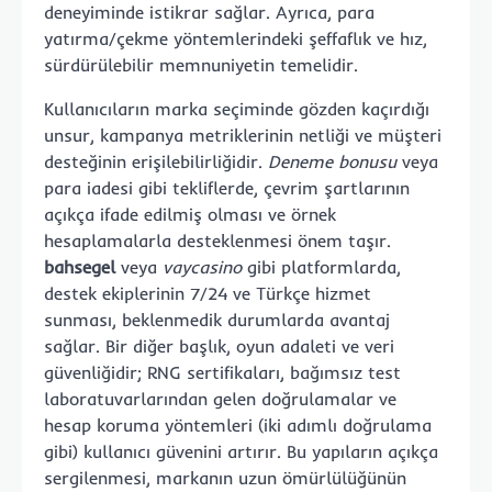
deneyiminde istikrar sağlar. Ayrıca, para
yatırma/çekme yöntemlerindeki şeffaflık ve hız,
sürdürülebilir memnuniyetin temelidir.
Kullanıcıların marka seçiminde gözden kaçırdığı
unsur, kampanya metriklerinin netliği ve müşteri
desteğinin erişilebilirliğidir.
Deneme bonusu
veya
para iadesi gibi tekliflerde, çevrim şartlarının
açıkça ifade edilmiş olması ve örnek
hesaplamalarla desteklenmesi önem taşır.
bahsegel
veya
vaycasino
gibi platformlarda,
destek ekiplerinin 7/24 ve Türkçe hizmet
sunması, beklenmedik durumlarda avantaj
sağlar. Bir diğer başlık, oyun adaleti ve veri
güvenliğidir; RNG sertifikaları, bağımsız test
laboratuvarlarından gelen doğrulamalar ve
hesap koruma yöntemleri (iki adımlı doğrulama
gibi) kullanıcı güvenini artırır. Bu yapıların açıkça
sergilenmesi, markanın uzun ömürlülüğünün