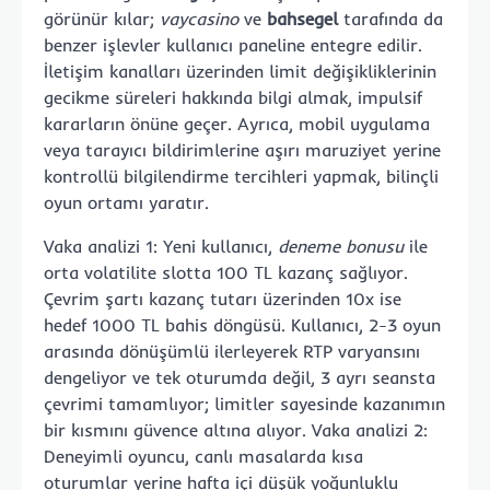
görünür kılar;
vaycasino
ve
bahsegel
tarafında da
benzer işlevler kullanıcı paneline entegre edilir.
İletişim kanalları üzerinden limit değişikliklerinin
gecikme süreleri hakkında bilgi almak, impulsif
kararların önüne geçer. Ayrıca, mobil uygulama
veya tarayıcı bildirimlerine aşırı maruziyet yerine
kontrollü bilgilendirme tercihleri yapmak, bilinçli
oyun ortamı yaratır.
Vaka analizi 1: Yeni kullanıcı,
deneme bonusu
ile
orta volatilite slotta 100 TL kazanç sağlıyor.
Çevrim şartı kazanç tutarı üzerinden 10x ise
hedef 1000 TL bahis döngüsü. Kullanıcı, 2-3 oyun
arasında dönüşümlü ilerleyerek RTP varyansını
dengeliyor ve tek oturumda değil, 3 ayrı seansta
çevrimi tamamlıyor; limitler sayesinde kazanımın
bir kısmını güvence altına alıyor. Vaka analizi 2:
Deneyimli oyuncu, canlı masalarda kısa
oturumlar yerine hafta içi düşük yoğunluklu