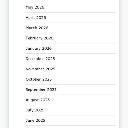
May 2026
April 2026
March 2026
February 2026
January 2026
December 2025
November 2025
October 2025
September 2025
August 2025
July 2025
June 2025