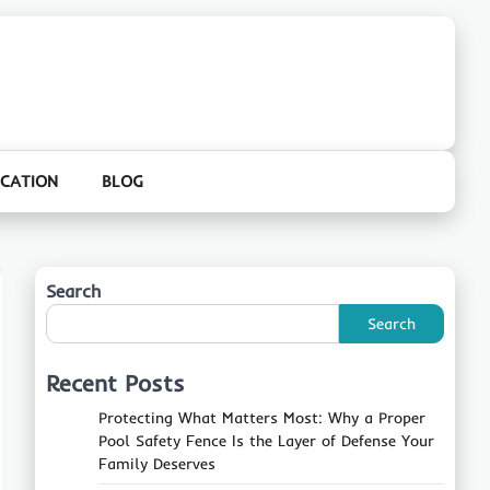
CATION
BLOG
Search
Search
Recent Posts
Protecting What Matters Most: Why a Proper
Pool Safety Fence Is the Layer of Defense Your
Family Deserves