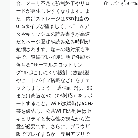
合、メモリ不足で強制終了やリロ
ก้าวเข้าสู่โลก
ードが発生しやすくなります。ま
た、内部ストレージはSSD相当の
UFSタイプが望ましく、ゲームデー
タやキャッシュの読み書きが高速
だとページ遷移や読み込み時間が
短縮されます。端末の熱対策も重
要で、連続プレイ時に熱で性能が
落ちる“サーマルスロットリン
グ”を起こしにくい設計（放熱設計
やヒートパイプ搭載など）をチェ
ックしましょう。 通信面では、5G
または高速な4G（CA対応）をサポ
ートすること。Wi‑Fi接続時は5GHz
帯を優先し、公共Wi‑Fiの利用はセ
キュリティと安定性の観点から注
意が必要です。さらに、ブラウザ
版でプレイするか、専用アプリで