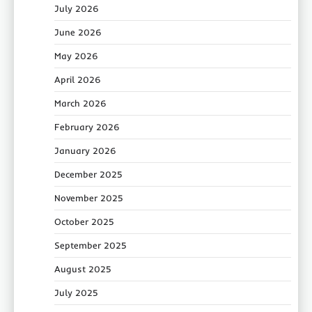
July 2026
June 2026
May 2026
April 2026
March 2026
February 2026
January 2026
December 2025
November 2025
October 2025
September 2025
August 2025
July 2025