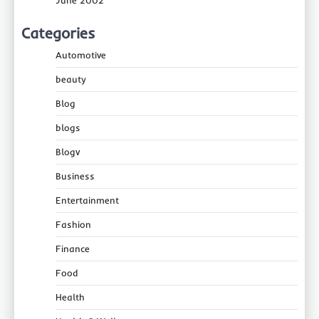
June 2002
Categories
Automotive
beauty
Blog
blogs
Blogv
Business
Entertainment
Fashion
Finance
Food
Health