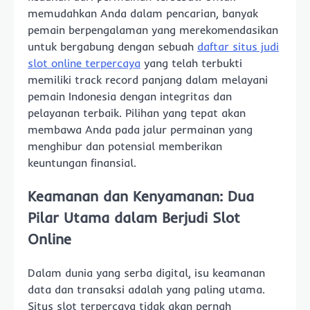
memudahkan Anda dalam pencarian, banyak
pemain berpengalaman yang merekomendasikan
untuk bergabung dengan sebuah
daftar situs judi
slot online terpercaya
yang telah terbukti
memiliki track record panjang dalam melayani
pemain Indonesia dengan integritas dan
pelayanan terbaik. Pilihan yang tepat akan
membawa Anda pada jalur permainan yang
menghibur dan potensial memberikan
keuntungan finansial.
Keamanan dan Kenyamanan: Dua
Pilar Utama dalam Berjudi Slot
Online
Dalam dunia yang serba digital, isu keamanan
data dan transaksi adalah yang paling utama.
Situs slot terpercaya tidak akan pernah