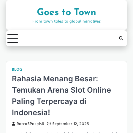
Skip
to
Goes to Town
content
From town tales to global narratives
BLOG
Rahasia Menang Besar:
Temukan Arena Slot Online
Paling Terpercaya di
Indonesia!
RoccoSPospisil
September 12, 2025