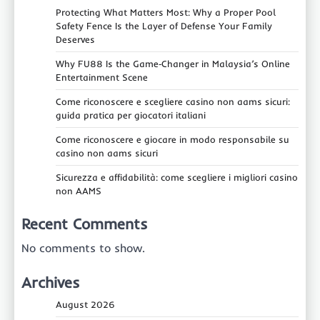
Protecting What Matters Most: Why a Proper Pool
Safety Fence Is the Layer of Defense Your Family
Deserves
Why FU88 Is the Game‑Changer in Malaysia’s Online
Entertainment Scene
Come riconoscere e scegliere casino non aams sicuri:
guida pratica per giocatori italiani
Come riconoscere e giocare in modo responsabile su
casino non aams sicuri
Sicurezza e affidabilità: come scegliere i migliori casino
non AAMS
Recent Comments
No comments to show.
Archives
August 2026