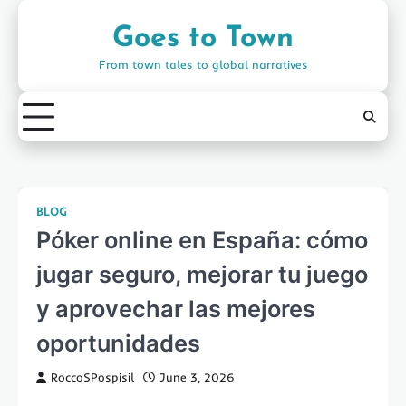
Skip
to
Goes to Town
content
From town tales to global narratives
BLOG
Póker online en España: cómo
jugar seguro, mejorar tu juego
y aprovechar las mejores
oportunidades
RoccoSPospisil
June 3, 2026