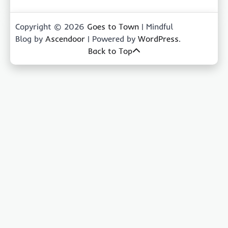
Copyright © 2026
Goes to Town
| Mindful
Blog by
Ascendoor
| Powered by
WordPress
.
Back to Top