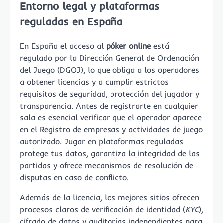
Entorno legal y plataformas
reguladas en España
En España el acceso al
póker online
está
regulado por la Dirección General de Ordenación
del Juego (DGOJ), lo que obliga a los operadores
a obtener licencias y a cumplir estrictos
requisitos de seguridad, protección del jugador y
transparencia. Antes de registrarte en cualquier
sala es esencial verificar que el operador aparece
en el Registro de empresas y actividades de juego
autorizado. Jugar en plataformas reguladas
protege tus datos, garantiza la integridad de las
partidas y ofrece mecanismos de resolución de
disputas en caso de conflicto.
Además de la licencia, los mejores sitios ofrecen
procesos claros de verificación de identidad (
KYC
),
cifrado de datos y auditorías independientes para