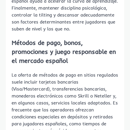
español ayuda a acelerar la curva de aprendizaje.
Finalmente, mantener disciplina psicológica,
controlar la tilting y descansar adecuadamente
son factores determinantes entre jugadores que
suben de nivel y los que no.
Métodos de pago, bonos,
promociones y juego responsable en
el mercado español
La oferta de métodos de pago en sitios regulados
suele incluir tarjetas bancarias
(Visa/Mastercard), transferencias bancarias,
monederos electrónicos como Skrill o Neteller y,
en algunos casos, servicios locales adaptados. Es
frecuente que los operadores ofrezcan
condiciones especiales en depósitos y retiradas
para jugadores españoles, como tiempos de