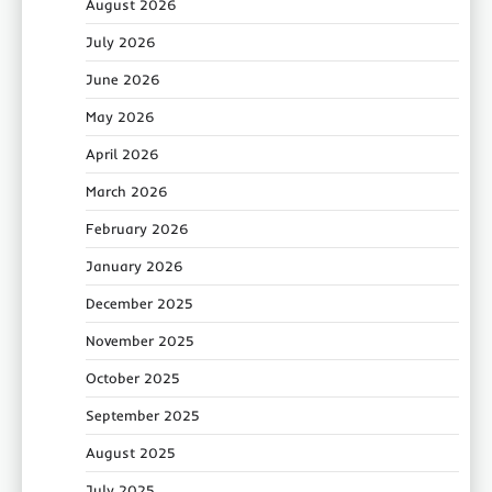
August 2026
July 2026
June 2026
May 2026
April 2026
March 2026
February 2026
January 2026
December 2025
November 2025
October 2025
September 2025
August 2025
July 2025