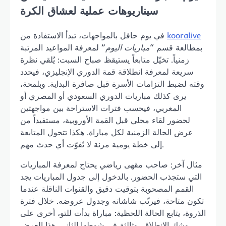
سيناريوهات عملية لعشاق الكرة
kooralive
في يوم حافل بالمواجهات، تبدأ الاستفادة من
بمطالعة قسم “
مباريات اليوم
” لمعرفة المواعيد المرتبة
زمنياً. تخيّل متابعاً يستيقظ صباح السبت: يُلقي نظرة
سريعة لمعرفة انطلاقة قمة الدوري الإنجليزي، فيحدد
وقته لضبط التزامات الأسرة قبل صافرة البداية. وبلمحة،
يرى كذلك مباريات الدوري السعودي أو المصري أو
المغربي، فيحسب فترات الاستراحة بين مواجهتين
لحضور لقاء محلي قبل القمة الأوروبية، مستفيداً من
عرض الحالة الزمنية لكل مباراة. هكذا تتحول المتابعة
إلى خطة يومية مرنة لا تُفوّت أي حدث مهم.
مثال آخر: صاحب مقهى رياضي يحتاج لمعرفة المباريات
التي ستجذب الحضور. بالدخول إلى جدول المباريات يجد
القمم المصحوبة بتوقيت دقيق والقنوات الناقلة عندما
تكون متاحة، فيرتّب شاشاته وجدول عروضه. خلال فترة
الذروة، يتابع الحالة اللحظية: مباراة بدأت للتو، أخرى على
وشك الانطلاق، وثالثة في شوطها الثاني. هذا العرض