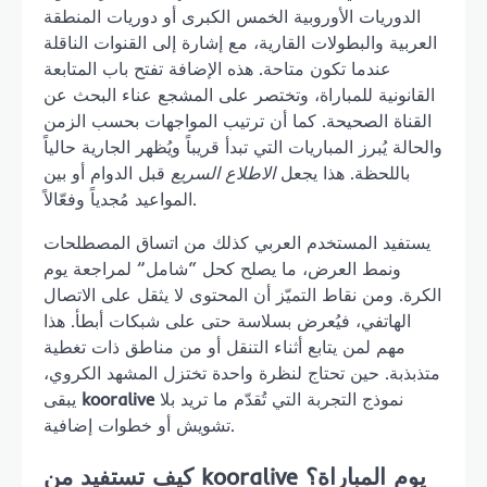
الدوريات الأوروبية الخمس الكبرى أو دوريات المنطقة
العربية والبطولات القارية، مع إشارة إلى القنوات الناقلة
عندما تكون متاحة. هذه الإضافة تفتح باب المتابعة
القانونية للمباراة، وتختصر على المشجع عناء البحث عن
القناة الصحيحة. كما أن ترتيب المواجهات بحسب الزمن
والحالة يُبرز المباريات التي تبدأ قريباً ويُظهر الجارية حالياً
باللحظة. هذا يجعل
الاطلاع السريع
قبل الدوام أو بين
المواعيد مُجدياً وفعّالاً.
يستفيد المستخدم العربي كذلك من اتساق المصطلحات
ونمط العرض، ما يصلح كحل “شامل” لمراجعة يوم
الكرة. ومن نقاط التميّز أن المحتوى لا يثقل على الاتصال
الهاتفي، فيُعرض بسلاسة حتى على شبكات أبطأ. هذا
مهم لمن يتابع أثناء التنقل أو من مناطق ذات تغطية
متذبذبة. حين تحتاج لنظرة واحدة تختزل المشهد الكروي،
نموذج التجربة التي تُقدّم ما تريد بلا
kooralive
يبقى
تشويش أو خطوات إضافية.
كيف تستفيد من kooralive يوم المباراة؟