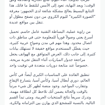
الوقت؛ وبعد النهاية، تعود إلى الأمس لتلتقط ما فاتك. هذا
التتابع البسيط يعالج مشكلة شائعة لدى الجمهور: معرفة
“الصورة الكبيرة” لليوم الكروي من دون تصفح مطوّل أو
تنقل بين مواقع عديدة.
من زاوية عملية، البساطة التقنية عامل حاسم. تحميل
أسرع يعني وصولاً فورياً للمعلومة حتى في مناطق ذات
اتصال محدود. وهذا مهم في مدن وضواحٍ عربية كثيرة،
حيث يفضَّل المستخدم مواقع خفيفة لا تستهلك بيانات
كثيرة. إلى جانب ذلك، العرض المتوافق مع الهواتف يجعل
مراجعة
جدول المباريات
أثناء التنقل تجربة مريحة،
خصوصاً عند متابعة دوريات متعددة في توقيت واحد.
تنطبق الفائدة على المناسبات الكبرى أيضاً: في كأس
العالم، دوري أبطال آسيا، وكأس آسيا، يتسارع الإيقاع
وتتقارب المواعيد. وجود منصة تُظهر كل شيء مرتباً
بالوقت والحالة يضمن أنك تلاحظ كل انطلاقة مهمة،
وتدرك سريعاً نتائج المنتخبات العربية، ومتى تبدأ القمم
التالية. بالنسبة للمشجع الذي يوازن بين التزاماته والكرة،