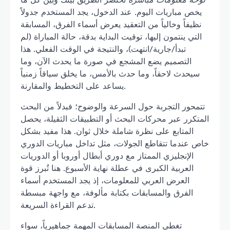
يخص مباريات اليوم. عند الدخول، يجد المستخدم جدولاً
نظيفاً وخالياً من التعقيد يعرض أسماء الفرق، المسابقة
التي ينتمون إليها، توقيت البداية بدقة، حالة المباراة (لم
تبدأ/جارية/انتهت)، والنتيجة في الوقت الفعلي. هذا
التصميم يضع المشجع في صورة ما يحدث الآن، وما
سيحدث لاحقاً، وما حدث بالأمس، ما يخلق سياقاً زمنياً
يساعد على التخطيط والمقارنة.
تتمحور التجربة حول السرعة والوضوح؛ فبدلاً من البحث
المتكرر عبر محركات البحث أو التطبيقات الثقيلة، يحصل
المتابع على نظرة شاملة خلال ثوان. هذا مفيد بشكل
خاص عندما تتقاطع الجولات، مثل تداخل مباريات الدوري
الإنجليزي الممتاز مع دوري أبطال أوروبا أو الدوريات
العربية الكبرى في عطلة نهاية الأسبوع. هنا تُبرز قوة
العرض العربي للمعلومات، إذ يجد المستخدم أسماء
الفرق والمسابقات بكتابة مألوفة، مع واجهة مبسطة
تدعم القراءة السريعة.
تغطي المنصة المسابقات المهمة جماهيرياً، سواء