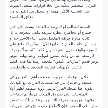
المرئي المختصر يمكّنه من اتخاذ قرارات تشغيل الصوت
على الشاشة الأكثر أهمية أو التبديل بين القنوات في
الدقائق الحاسمة.
بالنسبة للطالب أو الموظف، الفائدة ليست أقل. قبل
اجتماع أو محاضرة، نظرة سريعة تكفي لمعرفة ما إذا
كانت مباراة فريقه المفضل ستبدأ أثناء الاستراحة أو
بعدها. إن كانت المباراة “
جارية الآن
”، يمكن الاطلاع على
النتيجة والوقت دون تشتيت؛ وإن كانت “لم تبدأ”، يعرف
كم يتبقى له من وقت للتفرغ لمهامه. وعند نهاية اليوم،
يوفر قسم “مباريات الأمس” ملخصاً زمنياً لما فاته، ليعيد
ترتيب الأولويات لمتابعة الملخصات والتحليلات.
خلال التوقفات الدولية، تتضاعف أهمية التجميع في
صفحة واحدة؛ إذ تتزاحم تصفيات القارات مع الوديات
القوية. هنا يمنحك
الفرز الزمني
رؤية منظمة تُظهر أولاً
المنتخبات التي ستدخل الملعب قريباً، ثم اللقاءات
المنتهية لمن يريد معرفة النتائج بسرعة. وإذا كنت تحضر
مباراة في الملعب، فإن الاطلاع على نتائج باقي الدوريات