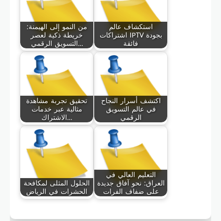
استكشاف عالم
من النمو إلى الهيمنة:
اشتراكات IPTV بجودة
خريطة ذكية لعصر
فائقة
التسويق الرقمي…
اكتشف أسرار النجاح
تحقيق تجربة مشاهدة
في عالم التسويق
مثالية عبر خدمات
الرقمي
الاشتراك…
التعليم العالي في
العراق: نحو آفاق جديدة
الحلول المثلى لمكافحة
على ضفاف الفرات
الحشرات في الرياض