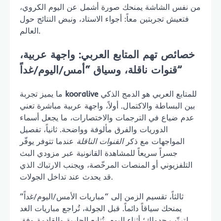
من نفس الشاشة يمنحك صورة أشمل عن اليوم الكروي،
فتعيش تجربتين معاً: أجواء الاستاد، ونبض النتائج حول
العالم.
خصائص تهم المتابع العربي: واجهة عربية،
قنوات ناقلة، وسياق “أمس/اليوم/غداً”
للمتابع العربي هو الدمج الذكي
kooralive
ما يميز تجربة
بين البساطة والاكتمال. أولاً، واجهة عربية مباشرة تعني
عدم ضياع في الترجمات والاختصارات، ما يجعل أسماء
الدوريات والفرق مألوفة وواضحة. ثانياً، تفصيل
المواجهات مع ذكر
القنوات الناقلة
عندما تتوفر يوفّر
جسراً سريعاً للمشاهدة القانونية عبر مزودي البث
التلفزيوني أو المنصات المرخّصة، ويجنب الارتباك الذي
قد يحدث عند تداخل الجولات.
ثالثاً، تقسيم الزمن إلى “مباريات الأمس/اليوم/غداً”
يمنحك سياقاً دائماً. قبل الجولة، تُراجع مباريات الغد
لترتّب جدولك؛ أثناء اليوم، تُتابع الجارية والقادمة وفق