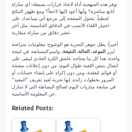
توفر هذه المنهجية أداة لاتخاذ قرارات بسيطة: أي مباراة
أتابع مباشرة؟ وأيها أعود إليها لاحقاً؟ ومع ظهور النتائج
لحظياً، تتحول الصفحة إلى مرجع آني يساعدك على
اختيار اللقاء الأنسب في الدقائق الحاسمة، مثل آخر
عشر دقائق من مباراة متقاربة.
أخيراً، يظل جوهر التجربة هو الوضوح: معلومات متراصة
تُبرز
الموعد
،
الحالة
،
النتيجة
، واسم
المسابقة
في لمحة
واحدة. هذا كل ما يحتاجه عاشق الكرة العادي ليبقى على
اتصال بنبض اللعبة طوال اليوم، من دون إعلانات مشتتة
أو قوائم مُعقدة، ومن دون إكراه على إنشاء حسابات أو
المرور بخطوات زائدة. إنها تجربة تُعيد تعريف “المفيد”
في متابعة مباريات اليوم لصالح البساطة التي لا تتنازل
عن المعلومة الأساسية.
Related Posts: