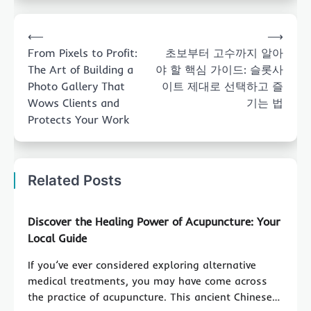
Post
⟵
⟶
navigation
From Pixels to Profit:
초보부터 고수까지 알아
The Art of Building a
야 할 핵심 가이드: 슬롯사
Photo Gallery That
이트 제대로 선택하고 즐
Wows Clients and
기는 법
Protects Your Work
Related Posts
Discover the Healing Power of Acupuncture: Your
Local Guide
If you’ve ever considered exploring alternative
medical treatments, you may have come across
the practice of acupuncture. This ancient Chinese…