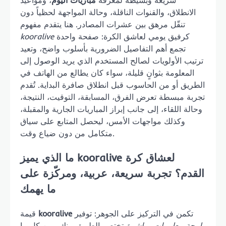
سريعة وبسيطة لمعرفة
مباريات اليوم
، ومواعيد
الانطلاق، والقنوات الناقلة، وحالة المواجهة لحظياً دون
تنقّل مرهق بين عشرات المصادر. هنا يتقدم مفهوم
كرفيق يومي لعاشق الكرة: صفحة واحدة
kooralive
تجمع أهم التفاصيل الضرورية بأسلوب واضح، وتعيد
ترتيب الأولويات لصالح المستخدم الذي يريد الوصول إلى
المعلومة بثوانٍ قليلة، سواء كان يطالع من الهاتف في
الطريق أو من الحاسوب قبل انطلاق صافرة البداية. تُقدم
تجربة مبسطة تعرض الفرق، المسابقة، التوقيت، النتيجة،
وحالة اللقاء، إلى جانب إبراز المباريات الجارية والمقبلة،
وكذلك مواجهات الأمس، ليحصل المتابع على سياق
متكامل من دون ضياع وقت.
ما الذي يميز kooralive لعشاق كرة
القدم؟ تجربة سريعة، عربية، ومركّزة على
ما يهمك
تكمن في التركيز على الجوهر: توفير
kooralive
قيمة
لوحة معلومات مباشرة
تختصر الطريق بينك وبين كل ما