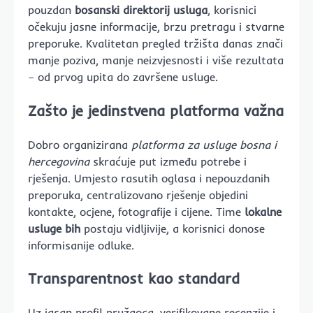
pouzdan
bosanski direktorij usluga
, korisnici
očekuju jasne informacije, brzu pretragu i stvarne
preporuke. Kvalitetan pregled tržišta danas znači
manje poziva, manje neizvjesnosti i više rezultata
– od prvog upita do završene usluge.
Zašto je jedinstvena platforma važna
Dobro organizirana
platforma za usluge bosna i
hercegovina
skraćuje put između potrebe i
rješenja. Umjesto rasutih oglasa i nepouzdanih
preporuka, centralizovano rješenje objedini
kontakte, ocjene, fotografije i cijene. Time
lokalne
usluge bih
postaju vidljivije, a korisnici donose
informisanije odluke.
Transparentnost kao standard
Uz jasan profil pružaoca, verifikovane recenzije i