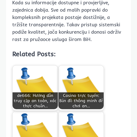
Kada su informacije dostupne i provjerljive,
zajednica dobija. Sve od malih popravki do
kompleksnih projekata postaje dostižnije, a
tržište transparentnije. Takav pristup sistemski
podiže kvalitet, jača konkurenciju i donosi održiv
rast za pružaoce usluga širom BiH.
Related Posts:
de666: Hướng dẫn
Casino trực tuyến:
truy cập an toàn, xác
Bản đồ thông minh để
thực chuẩn…
chơi an…