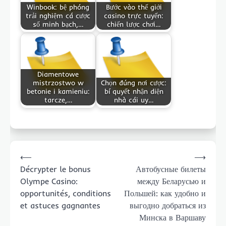
Winbook: bệ phóng
Bước vào thế giới
trải nghiệm cá cược
casino trực tuyến:
số minh bạch,…
chiến lược chơi…
Diamentowe
mistrzostwo w
Chọn đúng nơi cược:
betonie i kamieniu:
bí quyết nhận diện
tarcze,…
nhà cái uy…
Post
⟵
⟶
navigation
Décrypter le bonus
Автобусные билеты
Olympe Casino:
между Беларусью и
opportunités, conditions
Польшей: как удобно и
et astuces gagnantes
выгодно добраться из
Минска в Варшаву