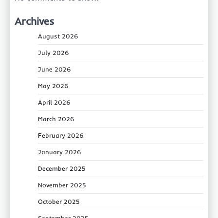
Archives
August 2026
July 2026
June 2026
May 2026
April 2026
March 2026
February 2026
January 2026
December 2025
November 2025
October 2025