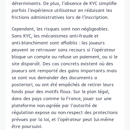
déterminants. De plus, l’absence de KYC simplifie
parfois l’expérience utilisateur en réduisant les
frictions administratives lors de l’inscription.
Cependant, les risques sont non négligeables.
Sans KYC, les mécanismes anti‑fraude et
anti‑blanchiment sont affaiblis : les joueurs
peuvent se retrouver sans recours si l’opérateur
bloque un compte ou refuse un paiement, ou si le
site disparaît. Des cas concrets existent où des
joueurs ont remporté des gains importants mais
se sont vus demander des documents a
posteriori, ou ont été empêchés de retirer leurs
fonds pour des motifs flous. Sur le plan légal,
dans des pays comme la France, jouer sur une
plateforme non‑agréée par l’autorité de
régulation expose au non‑respect des protections
prévues par la loi, et l’opérateur peut lui‑même
être poursuivi.