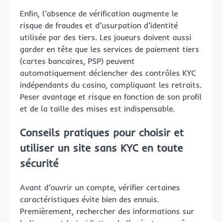
Enfin, l’absence de vérification augmente le
risque de fraudes et d’usurpation d’identité
utilisée par des tiers. Les joueurs doivent aussi
garder en tête que les services de paiement tiers
(cartes bancaires, PSP) peuvent
automatiquement déclencher des contrôles KYC
indépendants du casino, compliquant les retraits.
Peser avantage et risque en fonction de son profil
et de la taille des mises est indispensable.
Conseils pratiques pour choisir et
utiliser un site sans KYC en toute
sécurité
Avant d’ouvrir un compte, vérifier certaines
caractéristiques évite bien des ennuis.
Premièrement, rechercher des informations sur