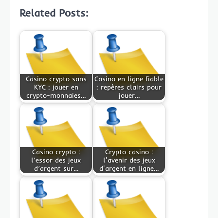
Related Posts:
Casino crypto sans
Casino en ligne fiable
KYC : jouer en
: repères clairs pour
crypto-monnaies…
jouer…
Casino crypto :
Crypto casino :
l’essor des jeux
l'avenir des jeux
d’argent sur…
d'argent en ligne…