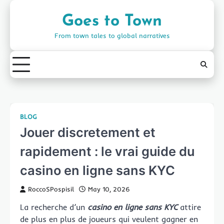
Skip
to
Goes to Town
content
From town tales to global narratives
BLOG
Jouer discretement et
rapidement : le vrai guide du
casino en ligne sans KYC
RoccoSPospisil
May 10, 2026
La recherche d’un
casino en ligne sans KYC
attire
de plus en plus de joueurs qui veulent gagner en