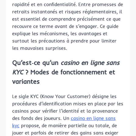
rapidité et en confidentialité. Entre promesses de
retraits instantanés et risques réglementaires, il
est essentiel de comprendre précisément ce que
recouvre ce terme avant de s’engager. Ce guide
explique les mécanismes, les avantages et
surtout les précautions à prendre pour limiter
les mauvaises surprises.
Qu’est‑ce qu’un
casino en ligne sans
KYC
? Modes de fonctionnement et
variantes
Le sigle KYC (Know Your Customer) désigne les
procédures d’identification mises en place par les
casinos pour vérifier l’identité et la provenance
des fonds des joueurs. Un
casino en ligne sans
kyc
propose, de manière partielle ou totale, de
jouer et parfois de retirer des gains sans exiger