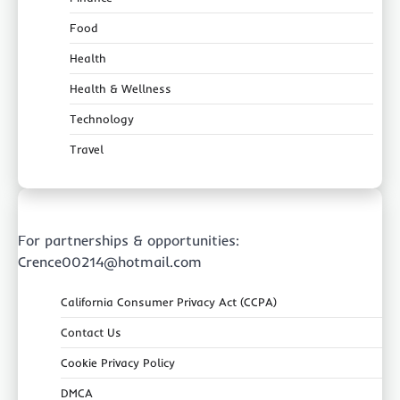
Food
Health
Health & Wellness
Technology
Travel
For partnerships & opportunities:
Crence00214@hotmail.com
California Consumer Privacy Act (CCPA)
Contact Us
Cookie Privacy Policy
DMCA