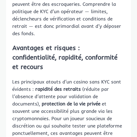
peuvent être des escroqueries. Comprendre la
politique de KYC d’un opérateur — limites,
déclencheurs de vérification et conditions de
retrait — est donc primordial avant d’y déposer
des fonds.
Avantages et risques :
confidentialité, rapidité, conformité
et recours
Les principaux atouts d’un casino sans KYC sont
évidents :
rapidité des retraits
(réduite par
l’absence d’attente pour validation de
documents),
protection de la vie privée
et
souvent une accessibilité plus grande via les
cryptomonnaies. Pour un joueur soucieux de
discrétion ou qui souhaite tester une plateforme
ponctuellement, ces avantages peuvent être