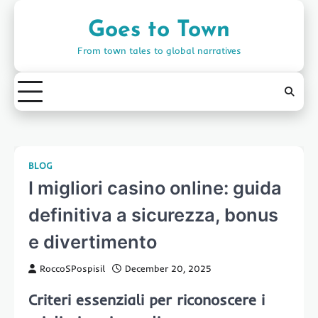
Skip
to
Goes to Town
content
From town tales to global narratives
BLOG
I migliori casino online: guida
definitiva a sicurezza, bonus
e divertimento
RoccoSPospisil
December 20, 2025
Criteri essenziali per riconoscere i