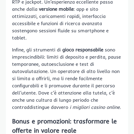
RTP e jackpot. Un’esperienza eccellente passa
anche dalla
versione mobile
: app e sito
ottimizzati, caricamenti rapidi, interfaccia
accessibile e funzioni di ricerca avanzata
sostengono sessioni fluide su smartphone e
tablet.
Infine, gli strumenti di
gioco responsabile
sono
imprescindibili: limiti di deposito e perdita, pause
temporanee, autoesclusione e test di
autovalutazione. Un operatore di alto livello non
si limita a offrirli, ma li rende facilmente
configurabili e li promuove durante il percorso
dell’utente. Dove c’è attenzione alla tutela, c’è
anche una cultura di lungo periodo che
contraddistingue davvero
i migliori casino online
.
Bonus e promozioni: trasformare le
offerte in valore reale