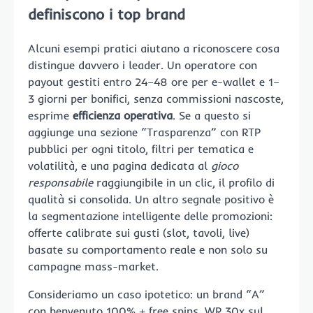
definiscono i top brand
Alcuni esempi pratici aiutano a riconoscere cosa
distingue davvero i leader. Un operatore con
payout gestiti entro 24–48 ore per e-wallet e 1–
3 giorni per bonifici, senza commissioni nascoste,
esprime
efficienza operativa
. Se a questo si
aggiunge una sezione “Trasparenza” con RTP
pubblici per ogni titolo, filtri per tematica e
volatilità, e una pagina dedicata al
gioco
responsabile
raggiungibile in un clic, il profilo di
qualità si consolida. Un altro segnale positivo è
la segmentazione intelligente delle promozioni:
offerte calibrate sui gusti (slot, tavoli, live)
basate su comportamento reale e non solo su
campagne mass-market.
Consideriamo un caso ipotetico: un brand “A”
con benvenuto 100% + free spins, WR 30x sul