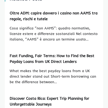
Oltre ADM: capire davvero i casino non AAMS tra
regole, rischi e tutele
Cosa significa “non AAMS”: quadro normativo,
licenze estere e differenze sostanziali Nel contesto
italiano, “AAMS” è ancora un termine usato…
Fast Funding, Fair Terms: How to Find the Best
Payday Loans from UK Direct Lenders
What makes the best payday loans from a UK
direct lender stand out Short-term borrowing can
be the difference between…
Discover Costa Rica: Expert Trip Planning for
Unforgettable Journeys