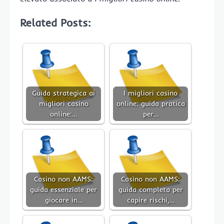
Related Posts:
Guida strategica ai
I migliori casino
migliori casino
online: guida pratica
online:…
per…
Casino non AAMS:
Casino non AAMS:
guida essenziale per
guida completa per
giocare in…
capire rischi,…