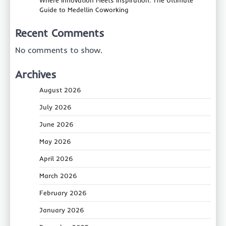
Where Innovation Meets Inspiration: The Ultimate
Guide to Medellin Coworking
Recent Comments
No comments to show.
Archives
August 2026
July 2026
June 2026
May 2026
April 2026
March 2026
February 2026
January 2026