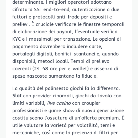
determinante. I migliori operatori adottano
cifratura SSL end-to-end, autenticazione a due
fattori e protocolli anti-frode per depositi e
prelievi. È cruciale verificare le finestre temporali
di elaborazione dei payout, l’eventuale verifica
KYC e i massimali per transazione. Le opzioni di
pagamento dovrebbero includere carte,
portafogli digitali, bonifici istantanei e, quando
disponibili, metodi locali. Tempi di prelievo
coerenti (24–48 ore per e-wallet) e assenza di
spese nascoste aumentano la fiducia.
La qualità del palinsesto giochi fa la differenza.
Slot
con provider rinomati, giochi da tavolo con
limiti variabili,
live casino
con croupier
professionisti e game show di nuova generazione
costituiscono l’ossatura di un’offerta premium. È
utile valutare la varietà per volatilità, temi e
meccaniche, così come la presenza di filtri per