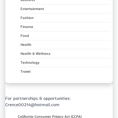
Entertainment
Fashion
Finance
Food
Health
Health & Wellness
Technology
Travel
For partnerships & opportunities:
Crence00214@hotmail.com
California Consumer Privacy Act (CCPA)