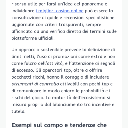
risorsa utile per farsi un’idea del panorama e
individuare
i migliori casino online
può essere la
consultazione di guide e recensioni specialistiche
aggiornate con criteri trasparenti, sempre
affiancata da una verifica diretta dei termini sulle
piattaforme ufficiali.
Un approccio sostenibile prevede la definizione di
limiti netti, l’uso di promozioni come extra e non
come fulcro dell’attività, e l’attenzione ai segnali
di eccesso. Gli operatori top, oltre a offrire
pacchetti ricchi, hanno il coraggio di includere
strumenti di controllo
attivabili con pochi tap e
di comunicare in modo chiaro le probabilità e i
rischi del gioco. La maturità dell’ecosistema si
misura proprio dal bilanciamento tra incentive e
tutela.
Esempi sul campo e tendenze che