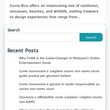
Costa Rica offers an intoxicating mix of rainforest,
volcanoes, beaches, and wildlife, inviting travelers
to design experiences that range from…
Search
Search
Recent Posts
Why FU88 Is the Game‑Changer in Malaysia’s Online
Entertainment Scene
Come riconoscere e scegliere casino non aams sicuri:
guida pratica per giocatori italiani
Come riconoscere e giocare in modo responsabile su
casino non aams sicuri
Sicurezza e affidabilità: come scegliere i migliori casino
non AAMS