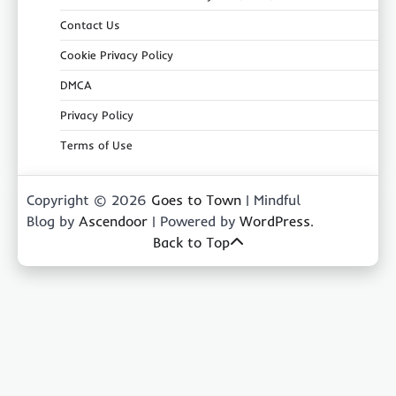
Contact Us
Cookie Privacy Policy
DMCA
Privacy Policy
Terms of Use
Copyright © 2026
Goes to Town
| Mindful
Blog by
Ascendoor
| Powered by
WordPress
.
Back to Top