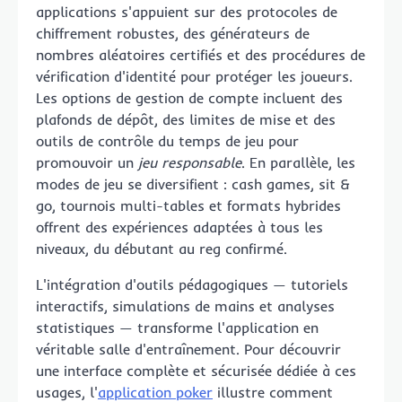
applications s'appuient sur des protocoles de
chiffrement robustes, des générateurs de
nombres aléatoires certifiés et des procédures de
vérification d'identité pour protéger les joueurs.
Les options de gestion de compte incluent des
plafonds de dépôt, des limites de mise et des
outils de contrôle du temps de jeu pour
promouvoir un
jeu responsable
. En parallèle, les
modes de jeu se diversifient : cash games, sit &
go, tournois multi-tables et formats hybrides
offrent des expériences adaptées à tous les
niveaux, du débutant au reg confirmé.
L'intégration d'outils pédagogiques — tutoriels
interactifs, simulations de mains et analyses
statistiques — transforme l'application en
véritable salle d'entraînement. Pour découvrir
une interface complète et sécurisée dédiée à ces
usages, l'
application poker
illustre comment