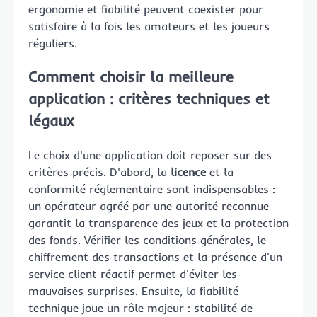
ergonomie et fiabilité peuvent coexister pour
satisfaire à la fois les amateurs et les joueurs
réguliers.
Comment choisir la meilleure
application : critères techniques et
légaux
Le choix d'une application doit reposer sur des
critères précis. D'abord, la
licence
et la
conformité réglementaire sont indispensables :
un opérateur agréé par une autorité reconnue
garantit la transparence des jeux et la protection
des fonds. Vérifier les conditions générales, le
chiffrement des transactions et la présence d'un
service client réactif permet d'éviter les
mauvaises surprises. Ensuite, la fiabilité
technique joue un rôle majeur : stabilité de