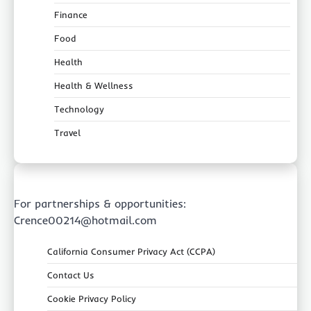
Finance
Food
Health
Health & Wellness
Technology
Travel
For partnerships & opportunities:
Crence00214@hotmail.com
California Consumer Privacy Act (CCPA)
Contact Us
Cookie Privacy Policy