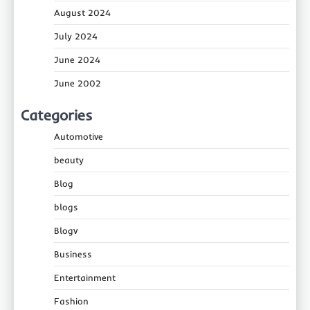
August 2024
July 2024
June 2024
June 2002
Categories
Automotive
beauty
Blog
blogs
Blogv
Business
Entertainment
Fashion