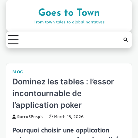
Skip
to
Goes to Town
content
From town tales to global narratives
BLOG
Dominez les tables : l’essor
incontournable de
l’application poker
RoccoSPospisil
March 18, 2026
Pourquoi choisir une
application