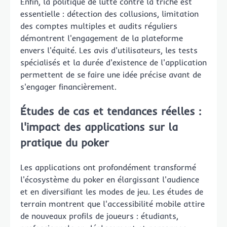
Enfin, la politique de lutte contre la triche est
essentielle : détection des collusions, limitation
des comptes multiples et audits réguliers
démontrent l'engagement de la plateforme
envers l'équité. Les avis d'utilisateurs, les tests
spécialisés et la durée d'existence de l'application
permettent de se faire une idée précise avant de
s'engager financièrement.
Études de cas et tendances réelles :
l'impact des applications sur la
pratique du poker
Les applications ont profondément transformé
l'écosystème du poker en élargissant l'audience
et en diversifiant les modes de jeu. Les études de
terrain montrent que l'accessibilité mobile attire
de nouveaux profils de joueurs : étudiants,