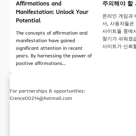
Affirmations and
주의해야 할
Manifestation: Unlock Your
온라인 게임과
Potential
서, 사용자들은
사이트들 중에
The concepts of affirmation and
찾기가 쉬워졌습
manifestation have gained
사이트가 신뢰할
significant attention in recent
years. By harnessing the power of
positive affirmations…
For partnerships & opportunities:
Crence00214@hotmail.com