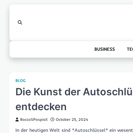
Skip
to
content
BUSINESS
TE
BLOG
Die Kunst der Autoschl
entdecken
RoccoSPospisil
October 25, 2024
In der heutigen Welt sind *Autoschlüssel* ein wesent