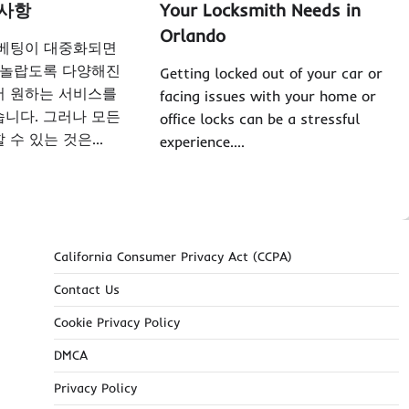
 사항
Your Locksmith Needs in
Orlando
 베팅이 대중화되면
 놀랍도록 다양해진
Getting locked out of your car or
서 원하는 서비스를
facing issues with your home or
니다. 그러나 모든
office locks can be a stressful
 수 있는 것은…
experience.…
California Consumer Privacy Act (CCPA)
Contact Us
Cookie Privacy Policy
DMCA
Privacy Policy