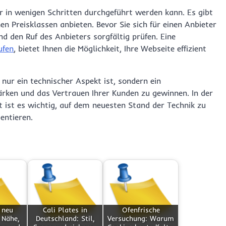
er in wenigen Schritten durchgeführt werden kann. Es gibt
nen Preisklassen anbieten. Bevor Sie sich für einen Anbieter
nd den Ruf des Anbieters sorgfältig prüfen. Eine
ufen
, bietet Ihnen die Möglichkeit, Ihre Webseite effizient
 nur ein technischer Aspekt ist, sondern ein
ärken und das Vertrauen Ihrer Kunden zu gewinnen. In der
t ist es wichtig, auf dem neuesten Stand der Technik zu
entieren.
 neu
Cali Plates in
Ofenfrische
 Nähe,
Deutschland: Stil,
Versuchung: Warum