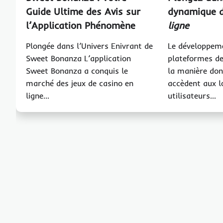
Guide Ultime des Avis sur
dynamique 
l’Application Phénomène
ligne
Plongée dans l’Univers Enivrant de
Le développem
Sweet Bonanza L’application
plateformes de
Sweet Bonanza a conquis le
la manière don
marché des jeux de casino en
accèdent aux lo
ligne…
utilisateurs…