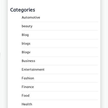
Categories
Automotive
beauty
Blog
blogs
Blogv
Business
Entertainment
Fashion
Finance
Food
Health