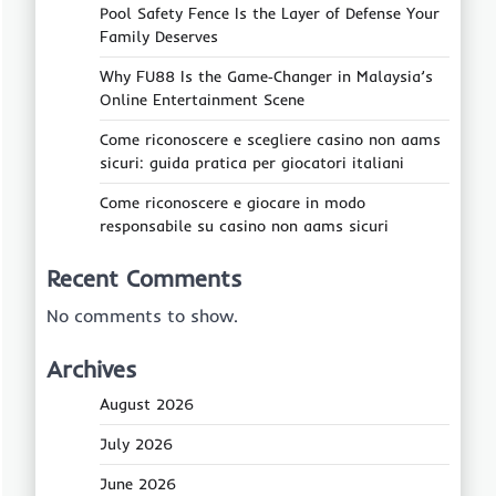
Pool Safety Fence Is the Layer of Defense Your
Family Deserves
Why FU88 Is the Game‑Changer in Malaysia’s
Online Entertainment Scene
Come riconoscere e scegliere casino non aams
sicuri: guida pratica per giocatori italiani
Come riconoscere e giocare in modo
responsabile su casino non aams sicuri
Recent Comments
No comments to show.
Archives
August 2026
July 2026
June 2026