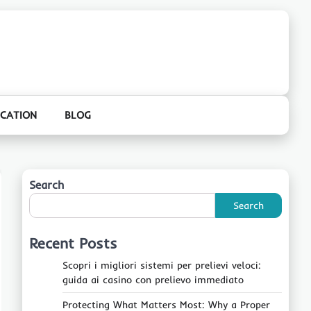
CATION
BLOG
Search
Search
Recent Posts
Scopri i migliori sistemi per prelievi veloci:
guida ai casino con prelievo immediato
Protecting What Matters Most: Why a Proper