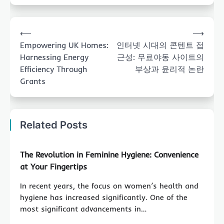
Post
⟵
⟶
navigation
Empowering UK Homes:
인터넷 시대의 콘텐트 접
Harnessing Energy
근성: 무료야동 사이트의
Efficiency Through
부상과 윤리적 논란
Grants
Related Posts
The Revolution in Feminine Hygiene: Convenience
at Your Fingertips
In recent years, the focus on women’s health and
hygiene has increased significantly. One of the
most significant advancements in…