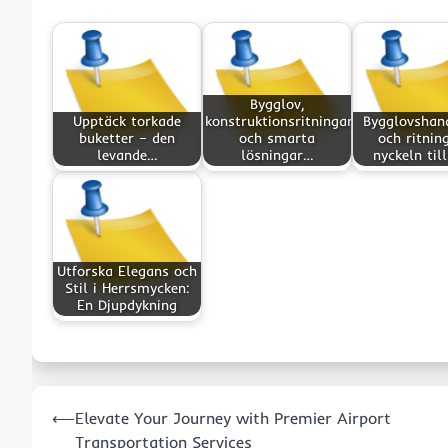
Bygglov,
Upptäck torkade
konstruktionsritningar
Bygglovshan
buketter – den
och smarta
och ritnin
levande…
lösningar…
nyckeln til
Utforska Elegans och
Stil i Herrsmycken:
En Djupdykning
Post
⟵
Elevate Your Journey with Premier Airport
navigation
Transportation Services