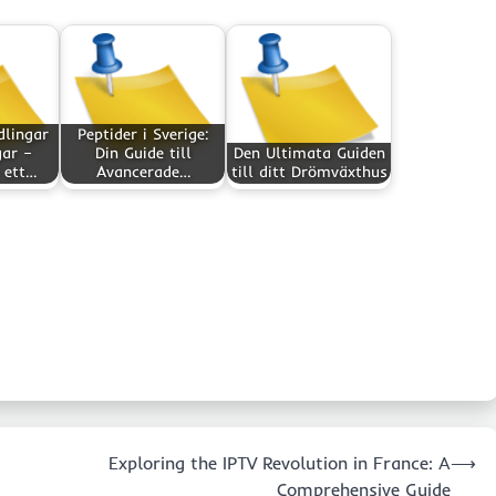
dlingar
Peptider i Sverige:
gar –
Din Guide till
Den Ultimata Guiden
l ett…
Avancerade…
till ditt Drömväxthus
Exploring the IPTV Revolution in France: A
⟶
Comprehensive Guide