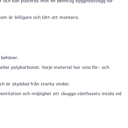
r och kan placeras mot en befintlig byggnadsvägg för
 som är billigare och lätt att montera.
behöver.
eller polykarbonat. Varje material har sina för- och
ch är skyddad från starka vindar.
 ventilation och möjlighet att skugga växthusets insida vid