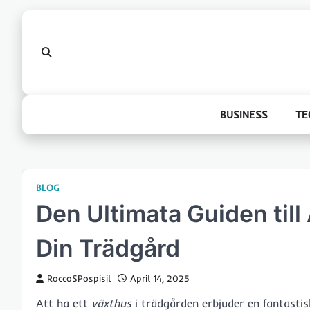
Skip
to
content
BUSINESS
TE
BLOG
Den Ultimata Guiden till 
Din Trädgård
RoccoSPospisil
April 14, 2025
Att ha ett
växthus
i trädgården erbjuder en fantasti