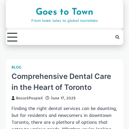
Skip
to
Goes to Town
content
From town tales to global narratives
BLOG
Comprehensive Dental Care
in the Heart of Toronto
RoccoSPospisil
June 17, 2025
Finding the right dental services can be daunting,
but for residents and newcomers in downtown
Toronto, there are a plethora of options that