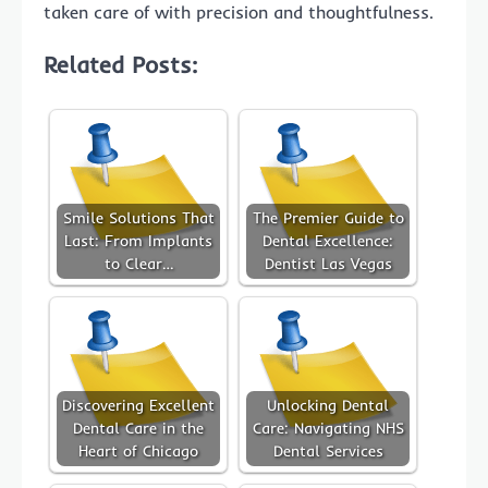
taken care of with precision and thoughtfulness.
Related Posts:
Smile Solutions That
The Premier Guide to
Last: From Implants
Dental Excellence:
to Clear…
Dentist Las Vegas
Discovering Excellent
Unlocking Dental
Dental Care in the
Care: Navigating NHS
Heart of Chicago
Dental Services