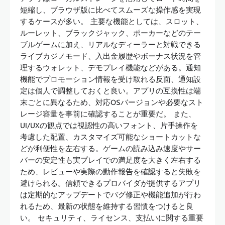
短縮し、ブラウザ版に比べてスムーズな操作感を実現
するケースが多い。 主要な機能としては、スロット、
ルーレット、ブラックジャック、ポーカーなどのテー
ブルゲームに加え、リアルなディーラーと対戦できる
ライブカジノモード、入出金履歴やボーナス状況を管
理するウォレット、デモプレイ機能などがある。通知
機能でプロモーション情報を受け取れる反面、通知設
定は個人で調整しておくと良い。アプリの互換性は端
末ごとに異なるため、対応OSバージョンや必要なスト
レージ容量を事前に確認することが重要だ。 また、
UI/UXの観点では視認性の高いフォント、片手操作を
考慮した配置、カスタマイズ可能なショートカットな
どが利便性を左右する。ゲームの読み込み速度やサー
バーの安定性も実プレイでの満足度を大きく左右する
ため、レビューや実際の動作報告を確認すると失敗を
避けられる。信頼できるプロバイダが提供するアプリ
は定期的なアップデートでバグ修正や機能追加が行わ
れるため、最新の状態を維持する習慣をつけると良
い。 セキュリティ、ライセンス、支払いに関する重要