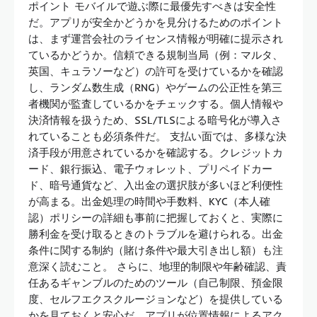
ポイント モバイルで遊ぶ際に最優先すべきは安全性
だ。アプリが安全かどうかを見分けるためのポイント
は、まず運営会社のライセンス情報が明確に提示され
ているかどうか。信頼できる規制当局（例：マルタ、
英国、キュラソーなど）の許可を受けているかを確認
し、ランダム数生成（RNG）やゲームの公正性を第三
者機関が監査しているかをチェックする。個人情報や
決済情報を扱うため、SSL/TLSによる暗号化が導入さ
れていることも必須条件だ。 支払い面では、多様な決
済手段が用意されているかを確認する。クレジットカ
ード、銀行振込、電子ウォレット、プリペイドカー
ド、暗号通貨など、入出金の選択肢が多いほど利便性
が高まる。出金処理の時間や手数料、KYC（本人確
認）ポリシーの詳細も事前に把握しておくと、実際に
勝利金を受け取るときのトラブルを避けられる。出金
条件に関する制約（賭け条件や最大引き出し額）も注
意深く読むこと。 さらに、地理的制限や年齢確認、責
任あるギャンブルのためのツール（自己制限、預金限
度、セルフエクスクルージョンなど）を提供している
かを見ておくと安心だ。アプリが位置情報によるアク