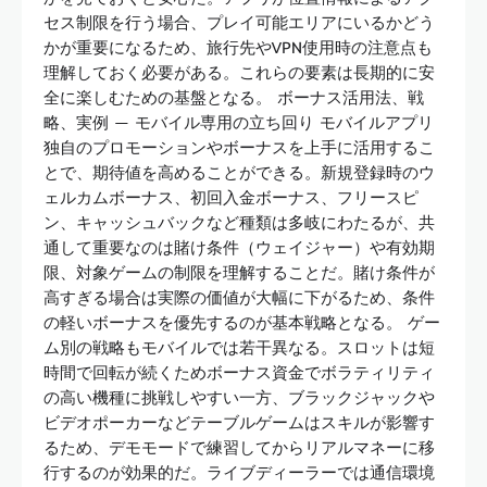
セス制限を行う場合、プレイ可能エリアにいるかどう
かが重要になるため、旅行先やVPN使用時の注意点も
理解しておく必要がある。これらの要素は長期的に安
全に楽しむための基盤となる。 ボーナス活用法、戦
略、実例 — モバイル専用の立ち回り モバイルアプリ
独自のプロモーションやボーナスを上手に活用するこ
とで、期待値を高めることができる。新規登録時のウ
ェルカムボーナス、初回入金ボーナス、フリースピ
ン、キャッシュバックなど種類は多岐にわたるが、共
通して重要なのは賭け条件（ウェイジャー）や有効期
限、対象ゲームの制限を理解することだ。賭け条件が
高すぎる場合は実際の価値が大幅に下がるため、条件
の軽いボーナスを優先するのが基本戦略となる。 ゲー
ム別の戦略もモバイルでは若干異なる。スロットは短
時間で回転が続くためボーナス資金でボラティリティ
の高い機種に挑戦しやすい一方、ブラックジャックや
ビデオポーカーなどテーブルゲームはスキルが影響す
るため、デモモードで練習してからリアルマネーに移
行するのが効果的だ。ライブディーラーでは通信環境